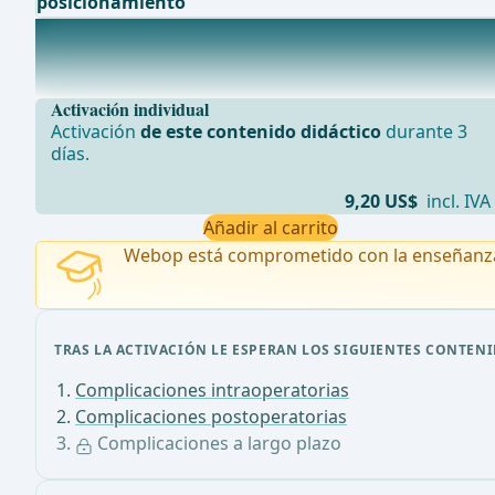
posicionamiento
Complicaciones a largo plazo
Complicaci&#xF3;nDescripci&#xF3;n / RiesgoManejoAd
Activación individual
Activación
de este contenido didáctico
durante 3
días.
9,20 US$
incl. IVA
Añadir al carrito
Webop está comprometido con la enseñanz
TRAS LA ACTIVACIÓN LE ESPERAN LOS SIGUIENTES CONTENI
Complicaciones intraoperatorias
Complicaciones postoperatorias
Complicaciones a largo plazo