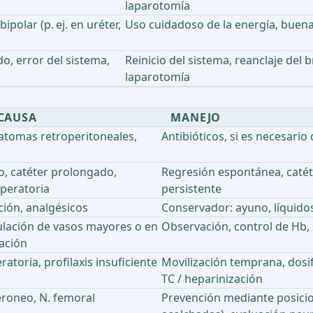
laparotomía
polar (p. ej. en uréter,
Uso cuidadoso de la energía, buen
o, error del sistema,
Reinicio del sistema, reanclaje del 
laparotomía
 CAUSA
MANEJO
matomas retroperitoneales,
Antibióticos, si es necesario
o, catéter prolongado,
Regresión espontánea, catét
peratoria
persistente
ión, analgésicos
Conservador: ayuno, líquidos
ulación de vasos mayores o en
Observación, control de Hb, 
ación
atoria, profilaxis insuficiente
Movilización temprana, dosi
TC / heparinización
eroneo, N. femoral
Prevención mediante posicio