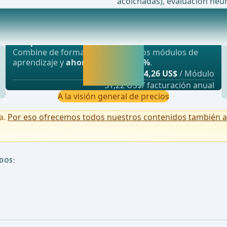
acolchadas), evaluación neur
Oferta más popular
hesionesEspecialmente en endometriosis / cirug&#x
webop - Ahorro flexible
Activar ahora y
Combine de forma flexible nuestros módulos de
seguir
aprendizaje y
ahorre hasta un 50%
.
aprendiendo
desde
4,26 US$
/ Módulo
directamente.
51,22 US$/ facturación anual
A la visión general de precios
a.
Por eso ofrecemos todos nuestros contenidos también a u
DOS: