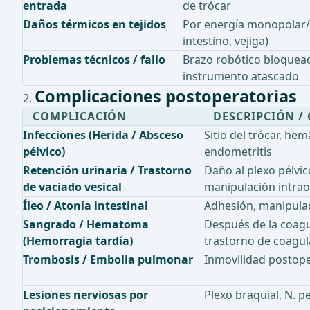
entrada
de trócar
Daños térmicos en tejidos
Por energía monopolar/bi
intestino, vejiga)
Problemas técnicos / fallo
Brazo robótico bloquead
instrumento atascado
Complicaciones postoperatorias
COMPLICACIÓN
DESCRIPCIÓN /
Infecciones (Herida / Absceso
Sitio del trócar, he
pélvico)
endometritis
Retención urinaria / Trastorno
Daño al plexo pélvic
de vaciado vesical
manipulación intrao
Íleo / Atonía intestinal
Adhesión, manipulac
Sangrado / Hematoma
Después de la coag
(Hemorragia tardía)
trastorno de coagul
Trombosis / Embolia pulmonar
Inmovilidad postoper
Lesiones nerviosas por
Plexo braquial, N. p