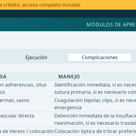
e crédito, acceso completo incluido
MÓDULOS DE APRE
Ejecución
Complicaciones
USA
MANEJO
 en adherencias, situs
Identificación inmediata, si es nece
sis
sutura primaria, si es necesario co
terinas, vasos
Coagulación bipolar, clips, si es ne
emergencia
ascular directa
Detención inmediata de la insuflac
reanimación, si es necesario trasla
a de Veress / colocación
Colocación óptica de trócar preferi