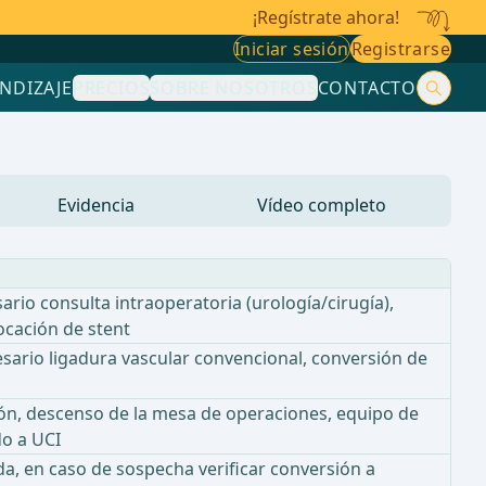
¡Regístrate ahora!
Iniciar sesión
Registrarse
NDIZAJE
PRECIOS
SOBRE NOSOTROS
CONTACTO
Evidencia
Vídeo completo
sario consulta intraoperatoria (urología/cirugía),
locación de stent
cesario ligadura vascular convencional, conversión de
ión, descenso de la mesa de operaciones, equipo de
do a UCI
da, en caso de sospecha verificar conversión a