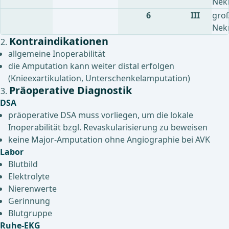
Nek
6
III
groß
Nek
Kontraindikationen
allgemeine Inoperabilität
die Amputation kann weiter distal erfolgen
(Knieexartikulation, Unterschenkelamputation)
Präoperative Diagnostik
DSA
präoperative DSA muss vorliegen, um die lokale
Inoperabilität bzgl. Revaskularisierung zu beweisen
keine Major-Amputation ohne Angiographie bei AVK
Labor
Blutbild
Elektrolyte
Nierenwerte
Gerinnung
Blutgruppe
Ruhe-EKG