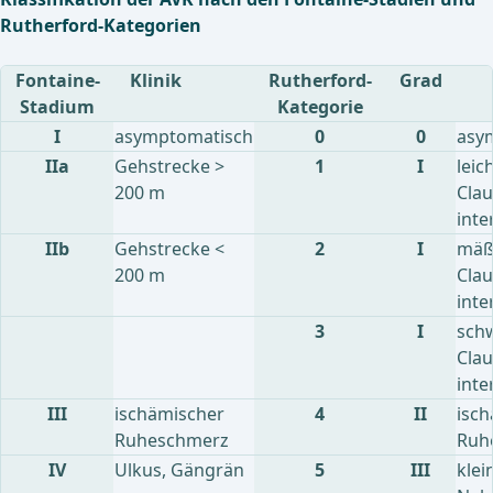
Rutherford-Kategorien
Fontaine-
Klinik
Rutherford-
Grad
Stadium
Kategorie
I
asymptomatisch
0
0
asy
IIa
Gehstrecke >
1
I
leic
200 m
Clau
inte
IIb
Gehstrecke <
2
I
mäß
200 m
Clau
inte
3
I
sch
Clau
inte
III
ischämischer
4
II
isc
Ruheschmerz
Ruh
IV
Ulkus, Gängrän
5
III
klei