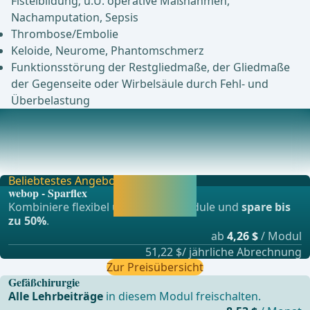
Fistelbildung; u.U. operative Maßnahmen,
Nachamputation, Sepsis
Thrombose/Embolie
Keloide, Neurome, Phantomschmerz
Funktionsstörung der Restgliedmaße, der Gliedmaße
der Gegenseite oder Wirbelsäule durch Fehl- und
Überbelastung
Anästhesie
Spinal- oder AllgemeinanästhesiePeriduralkatheter zur
postop. Analgesie sinnvoll ... - Operationen
Beliebtestes Angebot
Jetzt freischalten
webop - Sparflex
und direkt weiter
Kombiniere flexibel unsere Lernmodule und
spare bis
lernen.
zu 50%
.
ab
4,26 $
/ Modul
51,22 $/ jährliche Abrechnung
Zur Preisübersicht
Gefäßchirurgie
Alle Lehrbeiträge
in diesem Modul freischalten.