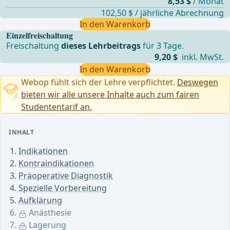
8,53 $
/ Monat
102,50 $ / jährliche Abrechnung
In den Warenkorb
Einzelfreischaltung
Freischaltung
dieses Lehrbeitrags
für 3 Tage.
9,20 $
inkl. MwSt.
In den Warenkorb
Webop fühlt sich der Lehre verpflichtet.
Deswegen
bieten wir alle unsere Inhalte auch zum fairen
Studententarif an.
INHALT
Indikationen
Kontraindikationen
Präoperative Diagnostik
Spezielle Vorbereitung
Aufklärung
Anästhesie
Lagerung