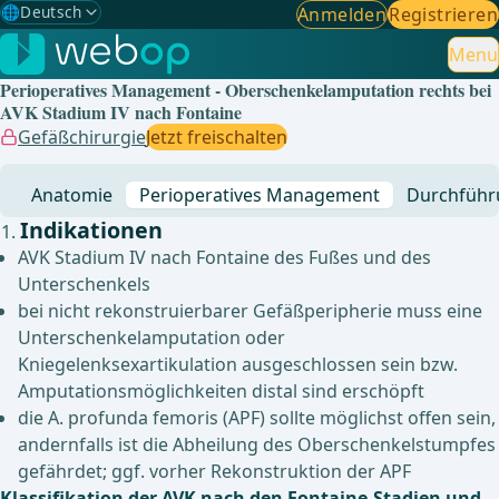
🌐
Deutsch
Anmelden
Registrieren
Gewählte Sprache: Deutsch
🇩🇪
Deutsch
Menu
✓
Perioperatives Management - Oberschenkelamputation rechts bei
🇬🇧
English
AVK Stadium IV nach Fontaine
Gefäßchirurgie
Jetzt freischalten
🇪🇸
Spanisch
Anatomie
Perioperatives Management
Durchführ
🇧🇷
Brasilianisch
Indikationen
AVK Stadium IV nach Fontaine des Fußes und des
Unterschenkels
bei nicht rekonstruierbarer Gefäßperipherie muss eine
Unterschenkelamputation oder
Kniegelenksexartikulation ausgeschlossen sein bzw.
Amputationsmöglichkeiten distal sind erschöpft
die A. profunda femoris (APF) sollte möglichst offen sein,
andernfalls ist die Abheilung des Oberschenkelstumpfes
gefährdet; ggf. vorher Rekonstruktion der APF
Klassifikation der AVK nach den Fontaine-Stadien und