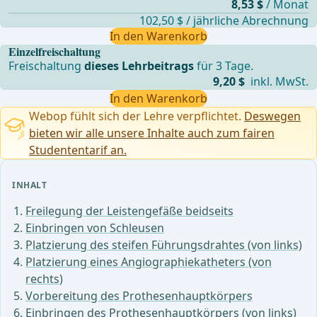
8,53 $
/ Monat
102,50 $ / jährliche Abrechnung
In den Warenkorb
Einzelfreischaltung
Freischaltung
dieses Lehrbeitrags
für 3 Tage.
9,20 $
inkl. MwSt.
In den Warenkorb
Webop fühlt sich der Lehre verpflichtet.
Deswegen
bieten wir alle unsere Inhalte auch zum fairen
Studententarif an.
INHALT
Freilegung der Leistengefäße beidseits
Einbringen von Schleusen
Platzierung des steifen Führungsdrahtes (von links)
Platzierung eines Angiographiekatheters (von
rechts)
Vorbereitung des Prothesenhauptkörpers
Einbringen des Prothesenhauptkörpers (von links)