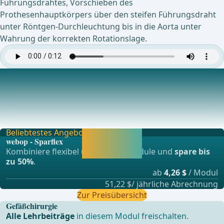
Führungsdrahtes, Vorschieben des
Prothesenhauptkörpers über den steifen Führungsdraht
unter Röntgen-Durchleuchtung bis in die Aorta unter
Wahrung der korrekten Rotationslage.
Durchführung einer Übersichtsangiographie
Ausrichtung des Bildwandlers, Konnektion der
Angiographie-Pumpe über einen Druckschlauch mit dem
An
Beliebtestes Angebot
Jetzt freischalten
webop - Sparflex
und direkt weiter
Kombiniere flexibel unsere Lernmodule und
spare bis
lernen.
zu 50%
.
ab
4,26 $
/ Modul
51,22 $/ jährliche Abrechnung
Zur Preisübersicht
Gefäßchirurgie
Alle Lehrbeiträge
in diesem Modul freischalten.