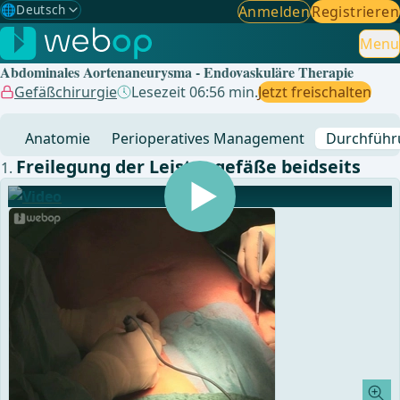
🌐
Deutsch
Anmelden
Registrieren
Gewählte Sprache: Deutsch
🇩🇪
Deutsch
Menu
✓
Abdominales Aortenaneurysma - Endovaskuläre Therapie
🇬🇧
English
Gefäßchirurgie
Lesezeit 06:56 min.
Jetzt freischalten
🇪🇸
Spanisch
Anatomie
Perioperatives Management
Durchführ
🇧🇷
Brasilianisch
Freilegung der Leistengefäße beidseits