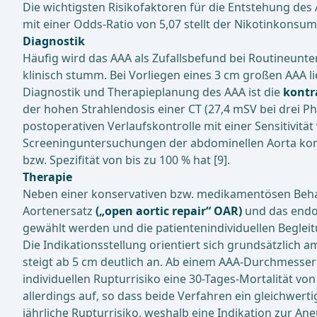
Die wichtigsten Risikofaktoren für die Entstehung des
mit einer Odds-Ratio von 5,07 stellt der Nikotinkonsum 
Diagnostik
Häufig wird das AAA als Zufallsbefund bei Routineun
klinisch stumm. Bei Vorliegen eines 3 cm großen AAA li
Diagnostik und Therapieplanung des AAA ist die
kontr
der hohen Strahlendosis einer CT (27,4 mSV bei drei 
postoperativen Verlaufskontrolle mit einer Sensitivität 
Screeninguntersuchungen der abdominellen Aorta k
bzw. Spezifität von bis zu 100 % hat [9].
Therapie
Neben einer konservativen bzw. medikamentösen Behan
Aortenersatz
(„open aortic repair“ OAR)
und das endo
gewählt werden und die patientenindividuellen Begl
Die Indikationsstellung orientiert sich grundsätzlich
steigt ab 5 cm deutlich an. Ab einem AAA-Durchmesser v
individuellen Rupturrisiko eine 30-Tages-Mortalität von
allerdings auf, so dass beide Verfahren ein gleichwerti
jährliche Rupturrisiko, weshalb eine Indikation zur A