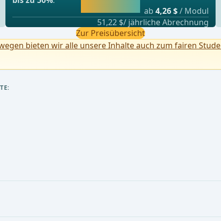
bis zu 50%
.
lernen.
ab
4,26 $
/ Modul
51,22 $/ jährliche Abrechnung
Zur Preisübersicht
egen bieten wir alle unsere Inhalte auch zum fairen Stude
TE: