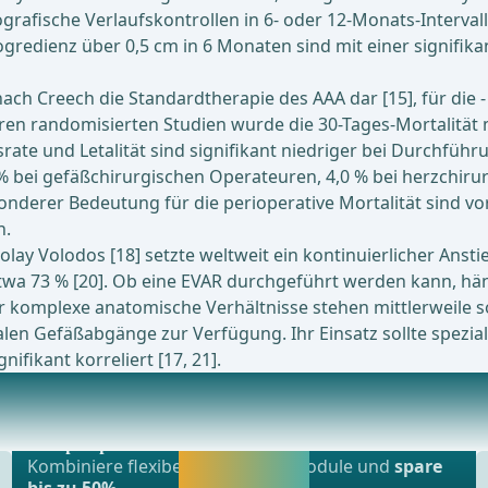
rafische Verlaufskontrollen in 6- oder 12-Monats-Intervalle
redienz über 0,5 cm in 6 Monaten sind mit einer signifika
nach Creech die Standardtherapie des AAA dar [15], für die 
en randomisierten Studien wurde die 30-Tages-Mortalität mi
ate und Letalität sind signifikant niedriger bei Durchführu
2 % bei gefäßchirurgischen Operateuren, 4,0 % bei herzchir
onderer Bedeutung für die perioperative Mortalität sind v
n.
ay Volodos [18] setzte weltweit ein kontinuierlicher Anstie
 etwa 73 % [20]. Ob eine EVAR durchgeführt werden kann, 
r komplexe anatomische Verhältnisse stehen mittlerweile
len Gefäßabgänge zur Verfügung. Ihr Einsatz sollte spezial
ifikant korreliert [17, 21].
Beliebtestes Angebot
 Endoprosthesis In the Treatment of Abdominal Aort
webop - Sparflex
Jetzt freischalten
Kombiniere flexibel unsere Lernmodule und
spare
und direkt weiter