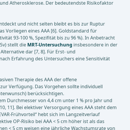
 und Atherosklerose. Der bedeutendste Risikofaktor
eckt und nicht selten bleibt es bis zur Ruptur
as Vorliegen eines AAA [6]. Goldstandard für
tivität 93-100 %, Spezifität bis zu 96 %). In Anbetracht
) stellt die
MRT-Untersuchung
insbesondere in der
lternative dar [7, 8]. Für Erst- und
e nach Erfahrung des Untersuchers eine Sensitivität
siven Therapie des AAA der offene
zur Verfügung. Das Vorgehen sollte individuell
ntenwunsch) berücksichtigen.
einem Durchmesser von 4,4 cm unter 1 % pro Jahr und
[10, 11]. Bei elektiver Versorgung eines AAA steht dem
EVAR-Frühvorteil“ hebt sich im Langzeitverlauf
ktive OP-Risiko bei AAA < 5 cm höher ist als das
ysmen < 5 cm weisen eine jährliche Wachstumsrate von