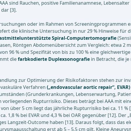
 AAA sind Rauchen, positive Familienanamnese, Lebensalter
dar [3].
tersuchungen oder im Rahmen von Screeningprogrammen entd
efert die klinische Untersuchung in nur 29 % Hinweise für d
astmittelunterstützte Spiral-Computertomografie
(Sensi
Phasen, Röntgen Abdomenübersicht zum Vergleich: etwa 2 mSv
von 96 % und Spezifität von bis zu 100 % eine gleichwertige A
ommt die
farbkodierte Duplexsonografie
in Betracht, die j
dlung zur Optimierung der Risikofaktoren stehen zur inva
vaskuläre Verfahren
(„endovascular aortic repair“, EVAR)
eitumständen (Grunderkrankungen, Lebenserwartung, Patie
 am vorliegenden Rupturrisiko. Dieses beträgt bei AAA mit 
on über 5 cm liegt das jährliche Rupturrisiko bei ca. 11 % 
 ca. 1,8 % bei EVAR und 4,3 % bei OAR gegenüber [12]. Der „
ges Langzeit-Outcome haben [13]. Daraus folgt, dass das ele
neurysmaausschaltung erst ab 5 – 5,5 cm gilt. Kleine Aneur