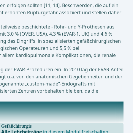
n erfolgen sollten [11, 14]. Beschwerden, die auf ein
nt erhöhten Rupturgefahr assoziiert und stellen daher
- teilweise beschichtete - Rohr- und Y-Prothesen aus
t 3,0 % (OVER, USA), 4,3 % (EVAR-1, UK) und 4,6 %
ng des Eingriffs in spezialisierten gefäßchirurgischen
urgischen Operateuren und 5,5 % bei
or allem kardiopulmonale Komplikationen, die renale
g der EVAR-Prozeduren ein. In 2010 lag der EVAR-Anteil
hängt u.a. von den anatomischen Gegebenheiten und der
 sogenannte „custom-made“-Endografts mit
isierten Zentren vorbehalten bleiben, da die
Gefäßchirurgie
Alle Lehrbeiträge
in diesem Modul freischalten.