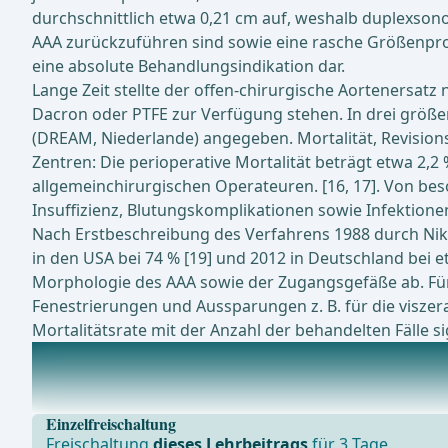
durchschnittlich etwa 0,21 cm auf, weshalb duplexsonog
AAA zurückzuführen sind sowie eine rasche Größenprog
eine absolute Behandlungsindikation dar.
Lange Zeit stellte der offen-chirurgische Aortenersatz 
Dacron oder PTFE zur Verfügung stehen. In drei größer
(DREAM, Niederlande) angegeben. Mortalität, Revisionsr
Zentren: Die perioperative Mortalität beträgt etwa 2,
allgemeinchirurgischen Operateuren. [16, 17]. Von bes
Insuffizienz, Blutungskomplikationen sowie Infektione
Nach Erstbeschreibung des Verfahrens 1988 durch Nikol
in den USA bei 74 % [19] und 2012 in Deutschland bei
Morphologie des AAA sowie der Zugangsgefäße ab. Fü
Fenestrierungen und Aussparungen z. B. für die viszera
Mortalitätsrate mit der Anzahl der behandelten Fälle sign
Aktuell laufende Studien zu diesem Thema
Assessment of the GORE® EXCLUDER® Conformable AAA
Einzelfreischaltung
Freischaltung
dieses Lehrbeitrags
für 3 Tage.