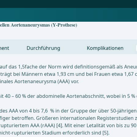
llen Aortenaneurysmas (Y-Prothese)
ment
Durchführung
Komplikationen
f das 1,5fache der Norm wird definitionsgemäß als Aneur
rägt bei Männern etwa 1,93 cm und bei Frauen etwa 1,67 c
inales Aortenaneurysma (AAA) vor.
it 40 – 60 % der abdominelle Aortenabschnitt, wobei in 5 %
s AAA von 4 bis 7,6 % in der Gruppe der über 50-jährigen 
figer betroffen. Größeren internationalen Registerstudien z
upturiertem AAA (rAAA) [4]. Mit einer Letalität von bis zu 
icht-rupturierten Stadium erforderlich sind [5].