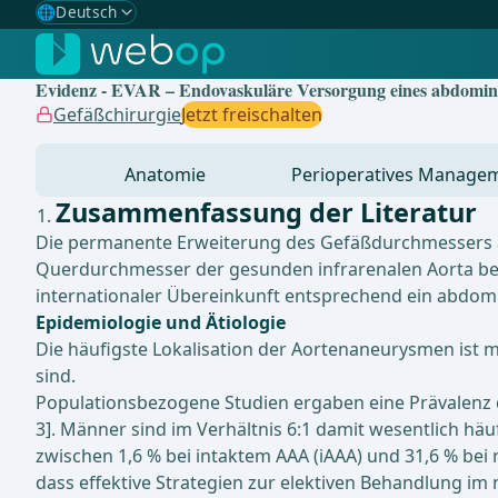
🌐
Deutsch
Gewählte Sprache: Deutsch
🇩🇪
Deutsch
✓
Evidenz - EVAR – Endovaskuläre Versorgung eines abdomine
🇬🇧
English
Gefäßchirurgie
Jetzt freischalten
🇪🇸
Spanisch
Anatomie
Perioperatives Manage
🇧🇷
Brasilianisch
Zusammenfassung der Literatur
Die permanente Erweiterung des Gefäßdurchmessers au
Querdurchmesser der gesunden infrarenalen Aorta bet
internationaler Übereinkunft entsprechend ein abdom
Epidemiologie und Ätiologie
Die häufigste Lokalisation der Aortenaneurysmen ist m
sind.
Populationsbezogene Studien ergaben eine Prävalenz de
3]. Männer sind im Verhältnis 6:1 damit wesentlich häu
zwischen 1,6 % bei intaktem AAA (iAAA) und 31,6 % bei r
dass effektive Strategien zur elektiven Behandlung im n