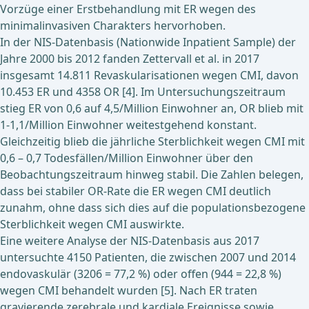
Vorzüge einer Erstbehandlung mit ER wegen des
minimalinvasiven Charakters hervorhoben.
In der NIS-Datenbasis (Nationwide Inpatient Sample) der
Jahre 2000 bis 2012 fanden Zettervall et al. in 2017
insgesamt 14.811 Revaskularisationen wegen CMI, davon
10.453 ER und 4358 OR [4]. Im Untersuchungszeitraum
stieg ER von 0,6 auf 4,5/Million Einwohner an, OR blieb mit
1-1,1/Million Einwohner weitestgehend konstant.
Gleichzeitig blieb die jährliche Sterblichkeit wegen CMI mit
0,6 – 0,7 Todesfällen/Million Einwohner über den
Beobachtungszeitraum hinweg stabil. Die Zahlen belegen,
dass bei stabiler OR-Rate die ER wegen CMI deutlich
zunahm, ohne dass sich dies auf die populationsbezogene
Sterblichkeit wegen CMI auswirkte.
Eine weitere Analyse der NIS-Datenbasis aus 2017
untersuchte 4150 Patienten, die zwischen 2007 und 2014
endovaskulär (3206 = 77,2 %) oder offen (944 = 22,8 %)
wegen CMI behandelt wurden [5]. Nach ER traten
gravierende zerebrale und kardiale Ereignisse sowie