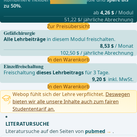
lernen.
zu 50%
.
ab
4,26 $
/ Modul
51,22 $/ jährliche Abrechnung
Zur Preisübersicht
Gefäßchirurgie
Alle Lehrbeiträge
in diesem Modul freischalten.
8,53 $
/ Monat
102,50 $ / jährliche Abrechnung
In den Warenkorb
Einzelfreischaltung
Freischaltung
dieses Lehrbeitrags
für 3 Tage.
9,20 $
inkl. MwSt.
In den Warenkorb
Webop fühlt sich der Lehre verpflichtet.
Deswegen
bieten wir alle unsere Inhalte auch zum fairen
Studententarif an.
LITERATURSUCHE
Literatursuche auf den Seiten von
pubmed
.