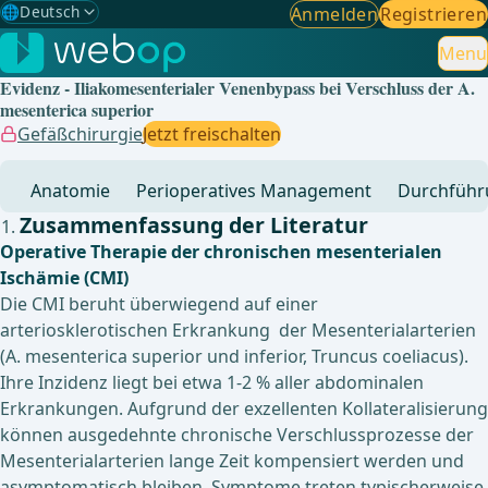
🌐
Deutsch
Anmelden
Registrieren
Gewählte Sprache: Deutsch
🇩🇪
Deutsch
Menu
✓
Evidenz - Iliakomesenterialer Venenbypass bei Verschluss der A.
🇬🇧
English
mesenterica superior
Gefäßchirurgie
Jetzt freischalten
🇪🇸
Spanisch
Anatomie
Perioperatives Management
Durchführ
🇧🇷
Brasilianisch
Zusammenfassung der Literatur
Operative Therapie der chronischen mesenterialen
Ischämie (CMI)
Die CMI beruht überwiegend auf einer
arteriosklerotischen Erkrankung der Mesenterialarterien
(A. mesenterica superior und inferior, Truncus coeliacus).
Ihre Inzidenz liegt bei etwa 1-2 % aller abdominalen
Erkrankungen. Aufgrund der exzellenten Kollateralisierung
können ausgedehnte chronische Verschlussprozesse der
Mesenterialarterien lange Zeit kompensiert werden und
asymptomatisch bleiben. Symptome treten typischerweise