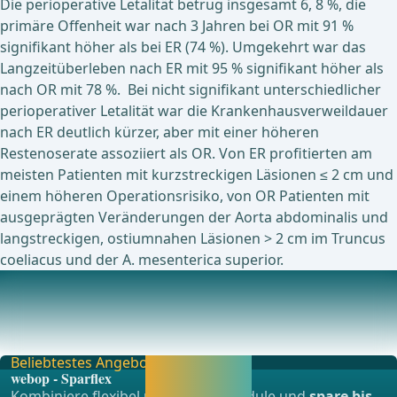
Die perioperative Letalität betrug insgesamt 6, 8 %, die
primäre Offenheit war nach 3 Jahren bei OR mit 91 %
signifikant höher als bei ER (74 %). Umgekehrt war das
Langzeitüberleben nach ER mit 95 % signifikant höher als
nach OR mit 78 %. Bei nicht signifikant unterschiedlicher
perioperativer Letalität war die Krankenhausverweildauer
nach ER deutlich kürzer, aber mit einer höheren
Restenoserate assoziiert als OR. Von ER profitierten am
meisten Patienten mit kurzstreckigen Läsionen ≤ 2 cm und
einem höheren Operationsrisiko, von OR Patienten mit
ausgeprägten Veränderungen der Aorta abdominalis und
langstreckigen, ostiumnahen Läsionen > 2 cm im Truncus
coeliacus und der A. mesenterica superior.
Aktuell laufende Studien zu diesem Thema
Investigation of Chronic Intestinal IschemiaEvaluation of
Covered Stents Versus Bare Metal Stents f
Beliebtestes Angebot
Jetzt freischalten
webop - Sparflex
und direkt weiter
Kombiniere flexibel unsere Lernmodule und
spare bis