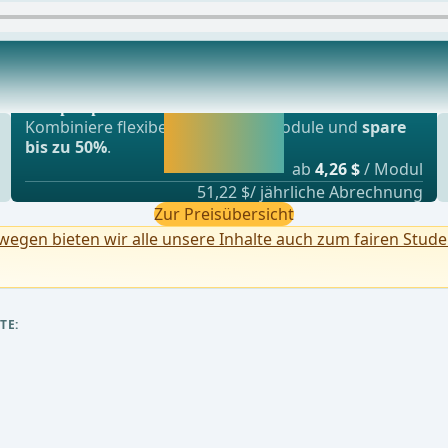
Beliebtestes Angebot
rteria subclavia sinistra. Markierung des Abga
webop - Sparflex
Jetzt freischalten
Kombiniere flexibel unsere Lernmodule und
spare
und direkt weiter
bis zu 50%
.
lernen.
ab
4,26 $
/ Modul
51,22 $/ jährliche Abrechnung
Zur Preisübersicht
egen bieten wir alle unsere Inhalte auch zum fairen Stude
TE: