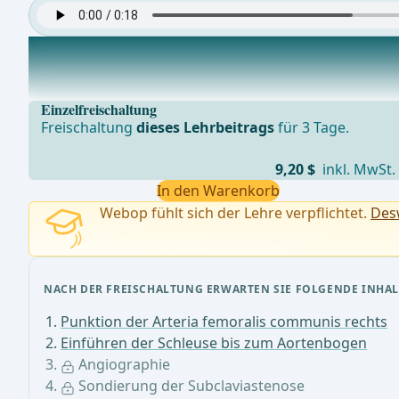
Angiographie
Darstellung der supraortalen Äste, insbesondere der A
Einzelfreischaltung
Freischaltung
dieses Lehrbeitrags
für 3 Tage.
9,20 $
inkl. MwSt.
In den Warenkorb
Webop fühlt sich der Lehre verpflichtet.
Desw
NACH DER FREISCHALTUNG ERWARTEN SIE FOLGENDE INHAL
Punktion der Arteria femoralis communis rechts
Einführen der Schleuse bis zum Aortenbogen
Angiographie
Sondierung der Subclaviastenose