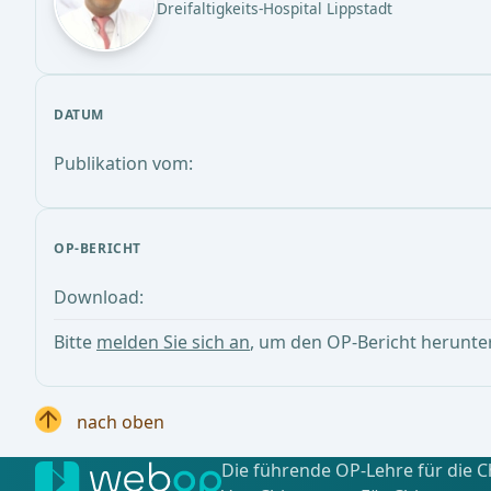
Dreifaltigkeits-Hospital Lippstadt
DATUM
Publikation vom:
OP-BERICHT
Download:
Bitte
melden Sie sich an
, um den OP-Bericht herunte
nach oben
Die führende OP-Lehre für die C