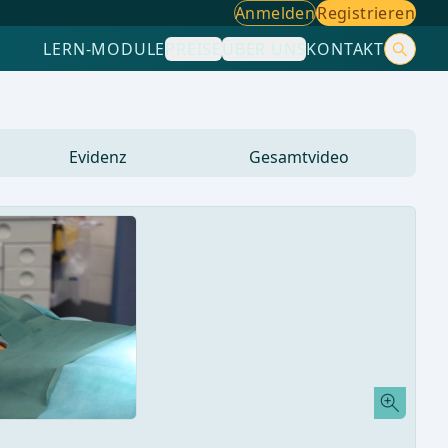
Anmelden
Registrieren
LERN-MODULE
PREISE
ÜBER UNS
KONTAKT
Evidenz
Gesamtvideo