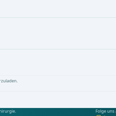
rzuladen.
hirurgie.
Folge uns