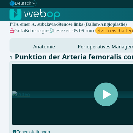
🌐
Deutsch
Gewählte Sprache: Deutsch
🇩🇪
Deutsch
✓
PTA einer A. subclavia-Stenose links (Ballon-Angioplastie)
🇬🇧
English
Gefäßchirurgie
Lesezeit 05:09 min.
Jetzt freischalten
🇪🇸
Spanisch
Anatomie
Perioperatives Manage
🇧🇷
Brasilianisch
Punktion der Arteria femoralis c
Toneinstellungen