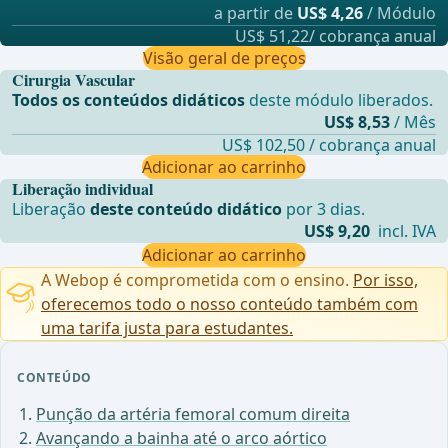
a partir de
US$ 4,26
/ Módulo
US$ 51,22/ cobrança anual
Visão geral de preços
Cirurgia Vascular
Todos os conteúdos didáticos
deste módulo liberados.
US$ 8,53
/ Mês
US$ 102,50 / cobrança anual
Adicionar ao carrinho
Liberação individual
Liberação
deste conteúdo didático
por 3 dias.
US$ 9,20
incl. IVA
Adicionar ao carrinho
A Webop é comprometida com o ensino.
Por isso,
oferecemos todo o nosso conteúdo também com
uma tarifa justa para estudantes.
CONTEÚDO
Punção da artéria femoral comum direita
Avançando a bainha até o arco aórtico