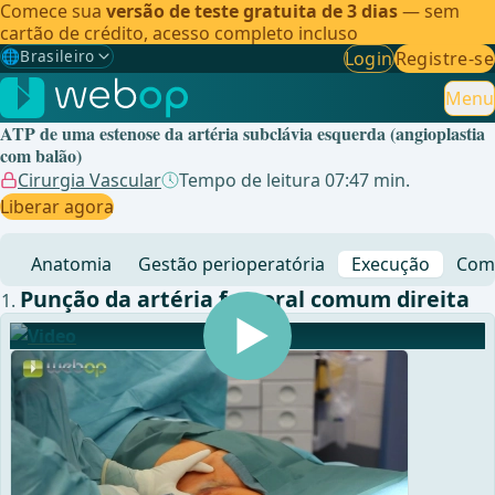
Comece sua
versão de teste gratuita de 3 dias
— sem
cartão de crédito, acesso completo incluso
🌐
Brasileiro
Login
Registre-se
Gewählte Sprache: Brasileiro
🇩🇪
Alemão
Menu
ATP de uma estenose da artéria subclávia esquerda (angioplastia
🇬🇧
Inglês
com balão)
Cirurgia Vascular
Tempo de leitura 07:47 min.
🇪🇸
Espanhol
Liberar agora
🇧🇷
Brasileiro
✓
Anatomia
Gestão perioperatória
Execução
Comp
Punção da artéria femoral comum direita