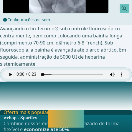
Configurações de som
Avançando o fio Terumo® sob controle fluoroscópico
centralmente, bem como colocando uma bainha longa
(comprimento 70-90 cm, diâmetro 6-8 French). Sob
fluoroscopia, a bainha é avançada até o arco aórtico. Em
seguida, administração de 5000 UI de heparina
sistemicamente.
Angiografia
Visualização dos ramos supra-aórticos, particularmente a
artéria subclávia esquerda. Marcação da or
Oferta mais popular
Liberar agora e
webop - Sparflex
continuar
Combine nossos módulos de aprendizado de forma
aprendendo.
flexível e
economize até 50%
.