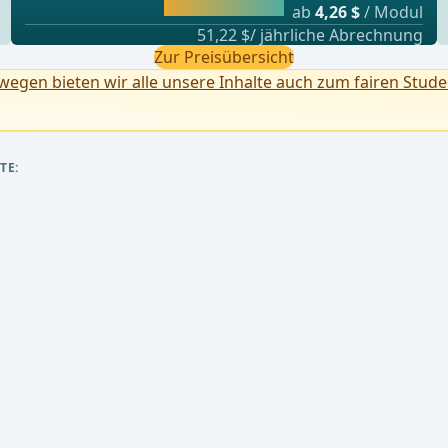
lernen.
ab
4,26 $
/ Modul
51,22 $/ jährliche Abrechnung
Zur Preisübersicht
egen bieten wir alle unsere Inhalte auch zum fairen Stude
TE: