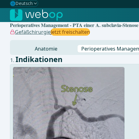
🌐
Deutsch
Gewählte Sprache: Deutsch
🇩🇪
Deutsch
✓
Perioperatives Management - PTA einer A. subclavia-Stenose 
🇬🇧
English
Gefäßchirurgie
Jetzt freischalten
🇪🇸
Spanisch
Anatomie
Perioperatives Manage
🇧🇷
Brasilianisch
Indikationen