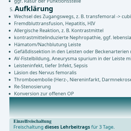
ggf. Rasur der Punktionsstelle
Aufklärung
Wechsel des Zugangswegs, z. B. transfemoral -> cubi
Fremdbluttransfusion, Hepatitis, HIV
Allergische Reaktion, z. B. Kontrastmittel
kontrastmittelinduzierte Nephropathie, ggf. lebensl
Hämatom/Nachblutung Leiste
Gefäßdissektion in den Leisten oder Beckenarterien 
AV-Fistelbildung, Aneurysma spurium in der Leiste m
Leisteninfekt, tiefer Infekt, Sepsis
Läsion des Nervus femoralis
Thromboembolie (Herz-, Niereninfarkt, Darmnekrose) 
Re-Stenosierung
Konversion zur offenen OP
Anästhesie
LokalanästhesieITN (Patientenwunsch) ... - Operationen
Einzelfreischaltung
Freischaltung
dieses Lehrbeitrags
für 3 Tage.