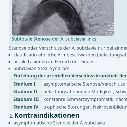
Subtotale Stenose der A. subclavia links
Stenose oder Verschluss der A. subclavia nur bei ei
claudicatio-ähnliche Armbeschwerden (belastungsa
acrale Läsionen im Bereich der Finger
Subclavian-Steal-Syndrom
Einteilung der arteriellen Verschlusskrankheit d
Stadium I
asymptomatische Stenose/Verschluss
Stadium II
belastungsabhängige Müdigkeit, Schw
Stadium III
konstante Schmerzsymptomatik, näch
Stadium IV
trophische Störungen, Nekrosenbildun
Kontraindikationen
asymptomatische Stenose der A. subclavia