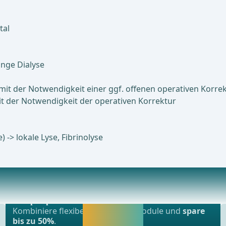
tal
ange Dialyse
mit der Notwendigkeit einer ggf. offenen operativen Korre
it der Notwendigkeit der operativen Korrektur
-> lokale Lyse, Fibrinolyse
Beliebtestes Angebot
 aus der Allgemein-, Viszeral- und Transplati
webop - Sparflex
Jetzt freischalten
Kombiniere flexibel unsere Lernmodule und
spare
und direkt weiter
bis zu 50%
.