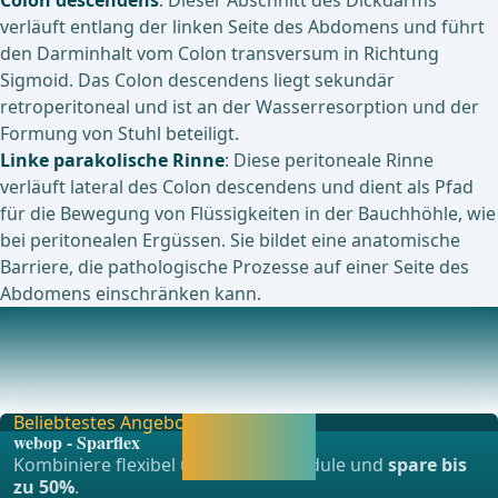
Colon descendens
: Dieser Abschnitt des Dickdarms
verläuft entlang der linken Seite des Abdomens und führt
den Darminhalt vom Colon transversum in Richtung
Sigmoid. Das Colon descendens liegt sekundär
retroperitoneal und ist an der Wasserresorption und der
Formung von Stuhl beteiligt.
Linke parakolische Rinne
: Diese peritoneale Rinne
verläuft lateral des Colon descendens und dient als Pfad
für die Bewegung von Flüssigkeiten in der Bauchhöhle, wie
bei peritonealen Ergüssen. Sie bildet eine anatomische
Barriere, die pathologische Prozesse auf einer Seite des
Abdomens einschränken kann.
Links unten
Beckenwand lateral des Colon sigmoideum: Diese Region
umfasst die seitliche Beckenwand, die aus Mus
Beliebtestes Angebot
Jetzt freischalten
webop - Sparflex
und direkt weiter
Kombiniere flexibel unsere Lernmodule und
spare bis
lernen.
zu 50%
.