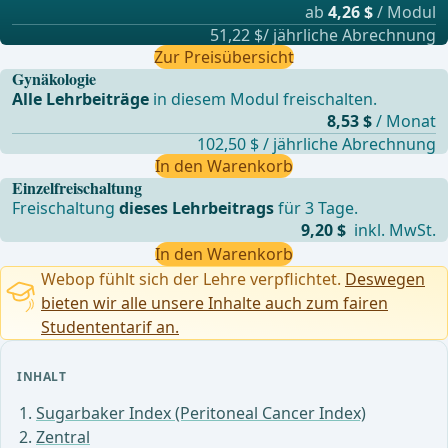
ab
4,26 $
/ Modul
51,22 $/ jährliche Abrechnung
Zur Preisübersicht
Gynäkologie
Alle Lehrbeiträge
in diesem Modul freischalten.
8,53 $
/ Monat
102,50 $ / jährliche Abrechnung
In den Warenkorb
Einzelfreischaltung
Freischaltung
dieses Lehrbeitrags
für 3 Tage.
9,20 $
inkl. MwSt.
In den Warenkorb
Webop fühlt sich der Lehre verpflichtet.
Deswegen
bieten wir alle unsere Inhalte auch zum fairen
Studententarif an.
INHALT
Sugarbaker Index (Peritoneal Cancer Index)
Zentral