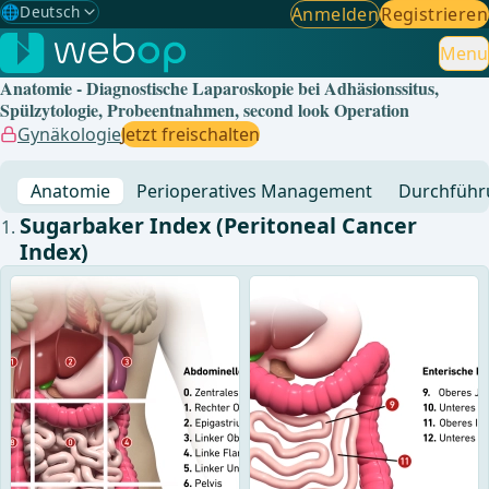
🌐
Deutsch
Anmelden
Registrieren
Gewählte Sprache: Deutsch
🇩🇪
Deutsch
Menu
✓
Anatomie - Diagnostische Laparoskopie bei Adhäsionssitus,
🇬🇧
English
Spülzytologie, Probeentnahmen, second look Operation
Gynäkologie
Jetzt freischalten
🇪🇸
Spanisch
Anatomie
Perioperatives Management
Durchführ
🇧🇷
Brasilianisch
Sugarbaker Index (Peritoneal Cancer
Index)