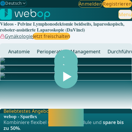
🌐
Deutsch
Anmelden
Registrieren
Gewählte Sprache: Deutsch
🇩🇪
Deutsch
Menu
✓
Videos - Pelvine Lymphonodektomie beidseits, laparoskopisch,
🇬🇧
English
roboter-assistierte Laparoskopie (DaVinci)
Gynäkologie
Jetzt freischalten
🇪🇸
Spanisch
Anatomie
Perioperatives Management
Durchführ
🇧🇷
Brasilianisch
... - Operationen aus der Allgemein-, Viszeral- und
Transplationschirurgie, Gefässchirurgie und Thor
Beliebtestes Angebot
Jetzt freischalten
webop - Sparflex
und direkt weiter
Kombiniere flexibel unsere Lernmodule und
spare bis
lernen.
zu 50%
.