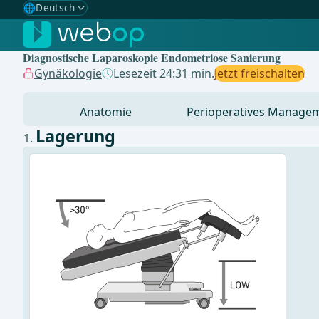
🌐
Deutsch
Gewählte Sprache: Deutsch
🇩🇪
Deutsch
✓
Diagnostische Laparoskopie Endometriose Sanierung
🇬🇧
English
Gynäkologie
Lesezeit 24:31 min.
Jetzt freischalten
🇪🇸
Spanisch
Anatomie
Perioperatives Manage
🇧🇷
Brasilianisch
Lagerung