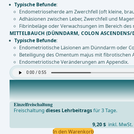
Typische Befunde
:
Endometrioseherde am Zwerchfell (oft kleine, bra
Adhäsionen zwischen Leber, Zwerchfell und Magen
Fibrinbeläge oder Verwachsungen im Bereich des r
MITTELBAUCH (DÜNNDARM, COLON ASCENDENS/D
Typische Befunde
:
Endometriotische Läsionen am Dünndarm oder Col
Beteiligung des Omentum majus mit fibrotischen 
Endometriotische Veränderungen am Appendix.
Arbeitstrokar
Legen 2 weiterer 5 mm Arbeitstrokare unter Sicht.Die
Einzelfreischaltung
Freischaltung
dieses Lehrbeitrags
für 3 Tage.
9,20 $
inkl. MwSt.
In den Warenkorb