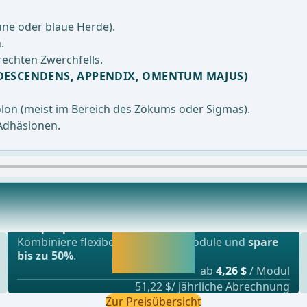
une oder blaue Herde).
.
echten Zwerchfells.
ESCENDENS, APPENDIX, OMENTUM MAJUS)
on (meist im Bereich des Zökums oder Sigmas).
Adhäsionen.
Beliebtestes Angebot
 Auswahl der Anzahl und Position der laparoskop
webop - Sparflex
Jetzt freischalten
Kombiniere flexibel unsere Lernmodule und
spare
und direkt weiter
bis zu 50%
.
lernen.
ab
4,26 $
/ Modul
51,22 $/ jährliche Abrechnung
Zur Preisübersicht