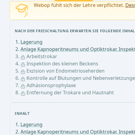
Webop fühlt sich der Lehre verpflichtet.
Desw
NACH DER FREISCHALTUNG ERWARTEN SIE FOLGENDE INHAL
Lagerung
Anlage Kapnoperitneums und Optiktrokar, Inspe
Arbeitstrokar
Inspektion des kleinen Beckens
Exzision von Endometrioseherden
Kontrolle auf Blutungen und Nebenverletzung
Adhäsionsprophylaxe
Entfernung der Trokare und Hautnaht
INHALT
Lagerung
Anlage Kapnoperitneums und Optiktrokar, Inspe