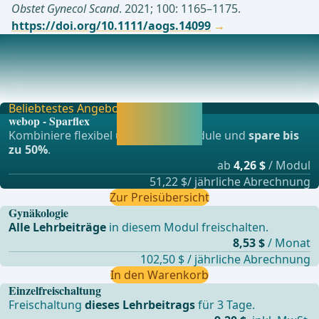
Obstet Gynecol Scand
. 2021; 100: 1165–1175.
https://doi.org/10.1111/aogs.14099
Aufklärung
Operationsziel: Schmerzreduktion, Verbesserung der
Fertilität und Entfernung pathologischer Endomet
Beliebtestes Angebot
Jetzt freischalten
webop - Sparflex
und direkt weiter
Kombiniere flexibel unsere Lernmodule und
spare bis
lernen.
zu 50%
.
ab
4,26 $
/ Modul
51,22 $/ jährliche Abrechnung
Zur Preisübersicht
Gynäkologie
Alle Lehrbeiträge
in diesem Modul freischalten.
8,53 $
/ Monat
102,50 $ / jährliche Abrechnung
In den Warenkorb
Einzelfreischaltung
Freischaltung
dieses Lehrbeitrags
für 3 Tage.