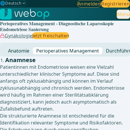
🌐
Deutsch
Anmelden
Registrieren
Gewählte Sprache: Deutsch
🇩🇪
Deutsch
Menu
✓
Perioperatives Management - Diagnostische Laparoskopie
🇬🇧
English
Endometriose Sanierung
Gynäkologie
Jetzt freischalten
🇪🇸
Spanisch
Anatomie
Perioperatives Management
Durchführ
🇧🇷
Brasilianisch
Anamnese
Patientinnen mit Endometriose weisen eine Vielzahl
unterschiedlicher klinischer Symptome auf. Diese sind
anfangs oft zyklusabhängig und können im Verlauf
zyklusunabhängig und chronisch werden. Endometriose
wird häufig im Rahmen einer Sterilitätsabklärung
diagnostiziert, kann jedoch auch asymptomatisch als
Zufallsbefund auftreten.
Die strukturierte Anamnese ist entscheidend für die
Identifikation relevanter Symptome und Risikofaktoren.
Die Erhebung kann durch einen spezifischen