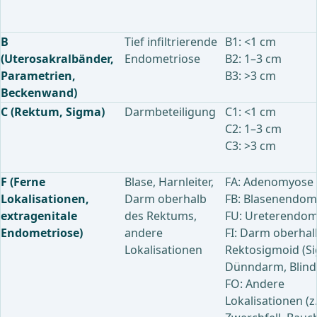
B
Tief infiltrierende
B1: <1 cm
(Uterosakralbänder,
Endometriose
B2: 1–3 cm
Parametrien,
B3: >3 cm
Beckenwand)
C (Rektum, Sigma)
Darmbeteiligung
C1: <1 cm
C2: 1–3 cm
C3: >3 cm
F (Ferne
Blase, Harnleiter,
FA: Adenomyose
Lokalisationen,
Darm oberhalb
FB: Blasenendom
extragenitale
des Rektums,
FU: Ureterendom
Endometriose)
andere
FI: Darm oberhal
Lokalisationen
Rektosigmoid (S
Dünndarm, Blin
FO: Andere
Lokalisationen (z.