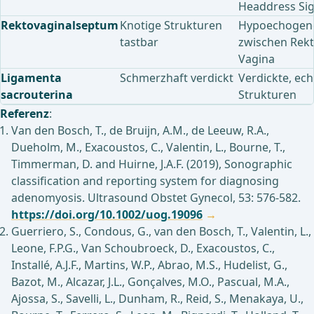
Headdress Si
Rektovaginalseptum
Knotige Strukturen
Hypoechogen
tastbar
zwischen Rek
Vagina
Ligamenta
Schmerzhaft verdickt
Verdickte, ec
sacrouterina
Strukturen
Referenz
:
Van den Bosch, T., de Bruijn, A.M., de Leeuw, R.A.,
Dueholm, M., Exacoustos, C., Valentin, L., Bourne, T.,
Timmerman, D. and Huirne, J.A.F. (2019), Sonographic
classification and reporting system for diagnosing
adenomyosis. Ultrasound Obstet Gynecol, 53: 576-582.
https://doi.org/10.1002/uog.19096
Guerriero, S., Condous, G., van den Bosch, T., Valentin, L.,
Leone, F.P.G., Van Schoubroeck, D., Exacoustos, C.,
Installé, A.J.F., Martins, W.P., Abrao, M.S., Hudelist, G.,
Bazot, M., Alcazar, J.L., Gonçalves, M.O., Pascual, M.A.,
Ajossa, S., Savelli, L., Dunham, R., Reid, S., Menakaya, U.,