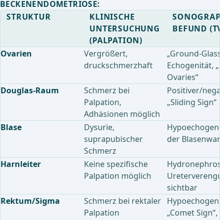
BECKENENDOMETRIOSE:
STRUKTUR
KLINISCHE
SONOGRAP
UNTERSUCHUNG
BEFUND (T
(PALPATION)
Ovarien
Vergrößert,
„Ground-Glass
druckschmerzhaft
Echogenität, „
Ovaries“
Douglas-Raum
Schmerz bei
Positiver/nega
Palpation,
„Sliding Sign“
Adhäsionen möglich
Blase
Dysurie,
Hypoechogene
suprapubischer
der Blasenwa
Schmerz
Harnleiter
Keine spezifische
Hydronephros
Palpation möglich
Uretervereng
sichtbar
Rektum/Sigma
Schmerz bei rektaler
Hypoechogene
Palpation
„Comet Sign“, 