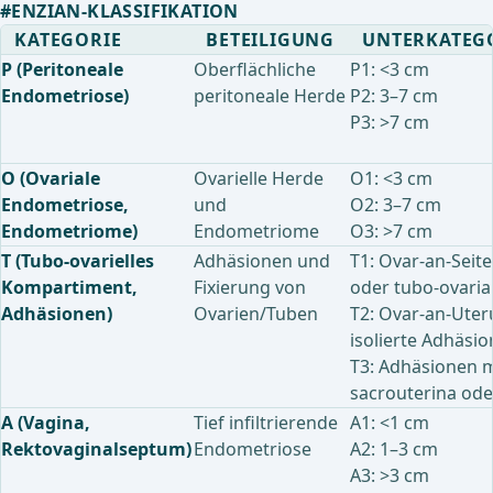
#ENZIAN-KLASSIFIKATION
KATEGORIE
BETEILIGUNG
UNTERKATEG
P (Peritoneale
Oberflächliche
P1: <3 cm
Endometriose)
peritoneale Herde
P2: 3–7 cm
P3: >7 cm
O (Ovariale
Ovarielle Herde
O1: <3 cm
Endometriose,
und
O2: 3–7 cm
Endometriome)
Endometriome
O3: >7 cm
T (Tubo-ovarielles
Adhäsionen und
T1: Ovar-an-Sei
Kompartiment,
Fixierung von
oder tubo-ovaria
Adhäsionen)
Ovarien/Tuben
T2: Ovar-an-Uter
isolierte Adhäsi
T3: Adhäsionen mi
sacrouterina od
A (Vagina,
Tief infiltrierende
A1: <1 cm
Rektovaginalseptum)
Endometriose
A2: 1–3 cm
A3: >3 cm