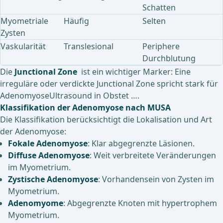
Schatten
Myometriale
Häufig
Selten
Zysten
Vaskularität
Translesional
Periphere
Durchblutung
Die
Junctional Zone
ist ein wichtiger Marker: Eine
irreguläre oder verdickte Junctional Zone spricht stark für
Adenomyose​Ultrasound in Obstet ….
Klassifikation der Adenomyose nach MUSA
Die Klassifikation berücksichtigt die Lokalisation und Art
der Adenomyose:
Fokale Adenomyose
: Klar abgegrenzte Läsionen.
Diffuse Adenomyose
: Weit verbreitete Veränderungen
im Myometrium.
Zystische Adenomyose
: Vorhandensein von Zysten im
Myometrium.
Adenomyome
: Abgegrenzte Knoten mit hypertrophem
Myometrium.