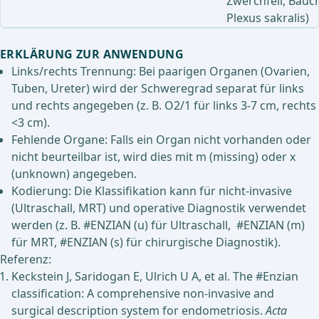
Zwerchfell, Bau
Plexus sakralis)
ERKLÄRUNG ZUR ANWENDUNG
Links/rechts Trennung: Bei paarigen Organen (Ovarien,
Tuben, Ureter) wird der Schweregrad separat für links
und rechts angegeben (z. B. O2/1 für links 3-7 cm, rechts
<3 cm).
Fehlende Organe: Falls ein Organ nicht vorhanden oder
nicht beurteilbar ist, wird dies mit m (missing) oder x
(unknown) angegeben.
Kodierung: Die Klassifikation kann für nicht-invasive
(Ultraschall, MRT) und operative Diagnostik verwendet
werden (z. B. #ENZIAN (u) für Ultraschall, #ENZIAN (m)
für MRT, #ENZIAN (s) für chirurgische Diagnostik).
Referenz:
Keckstein J, Saridogan E, Ulrich U A, et al. The #Enzian
classification: A comprehensive non-invasive and
surgical description system for endometriosis.
Acta