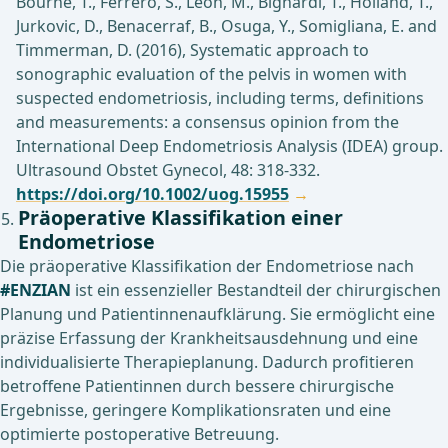
Bourne, T., Ferrero, S., Leon, M., Bignardi, T., Holland, T.,
Jurkovic, D., Benacerraf, B., Osuga, Y., Somigliana, E. and
Timmerman, D. (2016), Systematic approach to
sonographic evaluation of the pelvis in women with
suspected endometriosis, including terms, definitions
and measurements: a consensus opinion from the
International Deep Endometriosis Analysis (IDEA) group.
Ultrasound Obstet Gynecol, 48: 318-332.
https://doi.org/10.1002/uog.15955
Präoperative Klassifikation einer
Endometriose
Die präoperative Klassifikation der Endometriose nach
#ENZIAN
ist ein essenzieller Bestandteil der chirurgischen
Planung und Patientinnenaufklärung. Sie ermöglicht eine
präzise Erfassung der Krankheitsausdehnung und eine
individualisierte Therapieplanung. Dadurch profitieren
betroffene Patientinnen durch bessere chirurgische
Ergebnisse, geringere Komplikationsraten und eine
optimierte postoperative Betreuung.