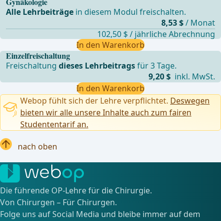
Gynäkologie
Alle Lehrbeiträge
in diesem Modul freischalten.
8,53 $
/ Monat
102,50 $ / jährliche Abrechnung
In den Warenkorb
Einzelfreischaltung
Freischaltung
dieses Lehrbeitrags
für 3 Tage.
9,20 $
inkl. MwSt.
In den Warenkorb
Webop fühlt sich der Lehre verpflichtet.
Deswegen
bieten wir alle unsere Inhalte auch zum fairen
Studententarif an.
nach oben
Die führende OP-Lehre für die Chirurgie.
Von Chirurgen – Für Chirurgen.
Folge uns auf Social Media und bleibe immer auf dem