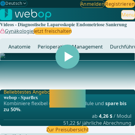
🌐
Deutsch
Anmelden
Registrieren
Gewählte Sprache: Deutsch
🇩🇪
Deutsch
Menu
✓
Videos - Diagnostische Laparoskopie Endometriose Sanierung
🇬🇧
English
Gynäkologie
Jetzt freischalten
🇪🇸
Spanisch
Anatomie
Perioperatives Management
Durchführ
🇧🇷
Brasilianisch
... - Operationen aus der Allgemein-, Viszeral- und
Transplationschirurgie, Gefässchirurgie und Thor
Beliebtestes Angebot
Jetzt freischalten
webop - Sparflex
und direkt weiter
Kombiniere flexibel unsere Lernmodule und
spare bis
lernen.
zu 50%
.
ab
4,26 $
/ Modul
51,22 $/ jährliche Abrechnung
Zur Preisübersicht