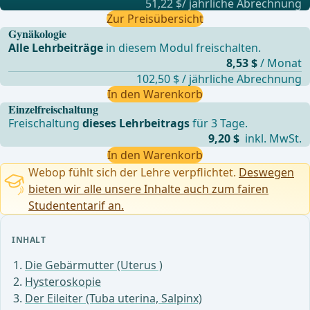
51,22 $/ jährliche Abrechnung
Zur Preisübersicht
Gynäkologie
Alle Lehrbeiträge
in diesem Modul freischalten.
8,53 $
/ Monat
102,50 $ / jährliche Abrechnung
In den Warenkorb
Einzelfreischaltung
Freischaltung
dieses Lehrbeitrags
für 3 Tage.
9,20 $
inkl. MwSt.
In den Warenkorb
Webop fühlt sich der Lehre verpflichtet.
Deswegen
bieten wir alle unsere Inhalte auch zum fairen
Studententarif an.
INHALT
Die Gebärmutter (Uterus )
Hysteroskopie
Der Eileiter (Tuba uterina, Salpinx)