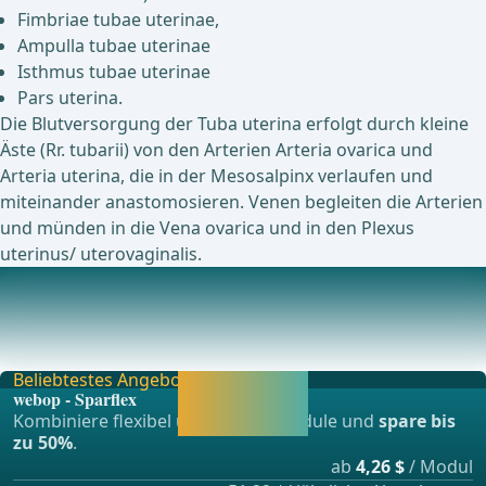
Fimbriae tubae uterinae,
Ampulla tubae uterinae
Isthmus tubae uterinae
Pars uterina.
Die Blutversorgung der Tuba uterina erfolgt durch kleine
Äste (Rr. tubarii) von den Arterien Arteria ovarica und
Arteria uterina, die in der Mesosalpinx verlaufen und
miteinander anastomosieren. Venen begleiten die Arterien
und münden in die Vena ovarica und in den Plexus
uterinus/ uterovaginalis.
Scheide (Vagina)
Länge und Struktur: Die Vagina ist ein muskulöses und
bindegewebiges Organ mit einer Länge von etwa
Beliebtestes Angebot
Jetzt freischalten
webop - Sparflex
und direkt weiter
Kombiniere flexibel unsere Lernmodule und
spare bis
lernen.
zu 50%
.
ab
4,26 $
/ Modul