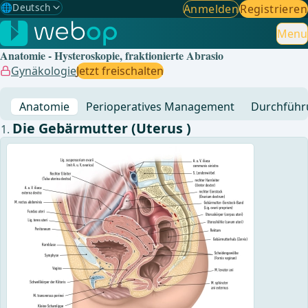
🌐
Deutsch
Anmelden
Registrieren
Gewählte Sprache: Deutsch
🇩🇪
Deutsch
Menu
✓
Anatomie - Hysteroskopie, fraktionierte Abrasio
🇬🇧
English
Gynäkologie
Jetzt freischalten
🇪🇸
Spanisch
Anatomie
Perioperatives Management
Durchführ
🇧🇷
Brasilianisch
Die Gebärmutter (Uterus )