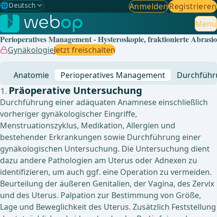
🌐
Deutsch
Anmelden
Registrieren
Gewählte Sprache: Deutsch
🇩🇪
Deutsch
Menu
✓
Perioperatives Management - Hysteroskopie, fraktionierte Abrasio
🇬🇧
English
Gynäkologie
Jetzt freischalten
🇪🇸
Spanisch
Anatomie
Perioperatives Management
Durchführ
🇧🇷
Brasilianisch
Präoperative Untersuchung
Durchführung einer adäquaten Anamnese einschließlich
vorheriger gynäkologischer Eingriffe,
Menstruationszyklus, Medikation, Allergien und
bestehender Erkrankungen sowie Durchführung einer
gynäkologischen Untersuchung. Die Untersuchung dient
dazu andere Pathologien am Uterus oder Adnexen zu
identifizieren, um auch ggf. eine Operation zu vermeiden.
Beurteilung der äußeren Genitalien, der Vagina, des Zervix
und des Uterus. Palpation zur Bestimmung von Größe,
Lage und Beweglichkeit des Uterus. Zusätzlich Feststellung