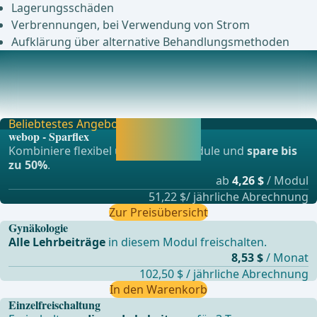
Lagerungsschäden
Verbrennungen, bei Verwendung von Strom
Aufklärung über alternative Behandlungsmethoden
Präopertive Vorbereitung
keine präoperative Darmentleerungkeine Rasurggf.
Antibiotikaprophylaxe während der Narkoseeinleitun
Beliebtestes Angebot
Jetzt freischalten
webop - Sparflex
und direkt weiter
Kombiniere flexibel unsere Lernmodule und
spare bis
lernen.
zu 50%
.
ab
4,26 $
/ Modul
51,22 $/ jährliche Abrechnung
Zur Preisübersicht
Gynäkologie
Alle Lehrbeiträge
in diesem Modul freischalten.
8,53 $
/ Monat
102,50 $ / jährliche Abrechnung
In den Warenkorb
Einzelfreischaltung