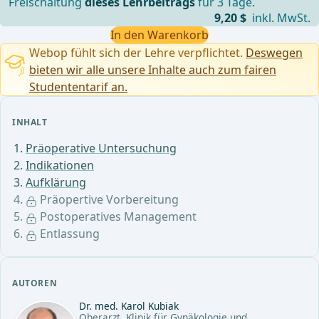
Freischaltung
dieses Lehrbeitrags
für 3 Tage.
9,20 $
inkl. MwSt.
In den Warenkorb
Webop fühlt sich der Lehre verpflichtet.
Deswegen
bieten wir alle unsere Inhalte auch zum fairen
Studententarif an.
INHALT
Präoperative Untersuchung
Indikationen
Aufklärung
Präopertive Vorbereitung
Postoperatives Management
Entlassung
AUTOREN
Dr. med. Karol Kubiak
Oberarzt, Klinik für Gynäkologie und