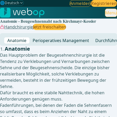
🌐
Deutsch
Anmelden
Registrieren
Gewählte Sprache: Deutsch
🇩🇪
Deutsch
Menu
✓
Anatomie - Beugesehnennaht nach Kirchmayr-Kessler
🇬🇧
English
Handchirurgie
Jetzt freischalten
🇪🇸
Spanisch
Anatomie
Perioperatives Management
Durchführ
🇧🇷
Brasilianisch
Anatomie
Das Hauptproblem der Beugesehnenchirurgie ist die
Tendenz zu Verklebungen und Vernarbungen zwischen
Sehne und der Beugesehnenscheide. Die einzige bisher
realisierbare Möglichkeit, solche Verklebungen zu
vermeiden, besteht in der frühzeitigen Bewegung der
Sehne.
Dafür braucht es eine stabile Nahttechnik, die hohen
Anforderungen genügen muss.
Fadenführungen, bei denen der Faden die Sehnenfasern
so umfasst, dass es beim Anziehen der Naht zu einem