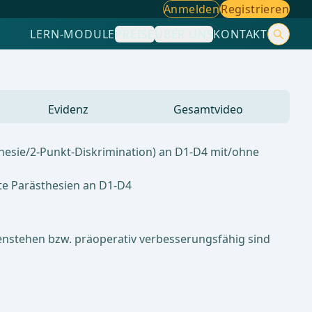
Anmelden
Registrieren
LERN-MODULE
PREISE
ÜBER UNS
KONTAKT
Evidenz
Gesamtvideo
hesie/2-Punkt-Diskrimination) an D1-D4 mit/ohne
te Parästhesien an D1-D4
genstehen bzw. präoperativ verbesserungsfähig sind