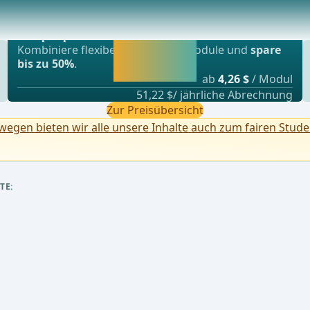
Beliebtestes Angebot
nöse Regional-AnästhesiePlexusanästhesieAllge
webop - Sparflex
Jetzt freischalten
Kombiniere flexibel unsere Lernmodule und
spare
und direkt weiter
bis zu 50%
.
lernen.
ab
4,26 $
/ Modul
51,22 $/ jährliche Abrechnung
Zur Preisübersicht
egen bieten wir alle unsere Inhalte auch zum fairen Stude
TE: