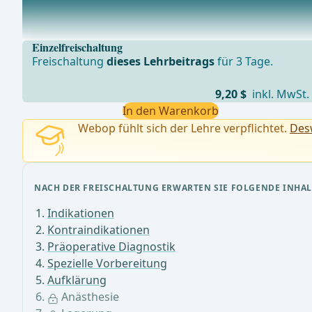
lokale Infiltrationsanästhesie mit feiner Nadelintrave
Einzelfreischaltung
Freischaltung
dieses Lehrbeitrags
für 3 Tage.
9,20 $
inkl. MwSt.
In den Warenkorb
Webop fühlt sich der Lehre verpflichtet.
Desw
NACH DER FREISCHALTUNG ERWARTEN SIE FOLGENDE INHAL
Indikationen
Kontraindikationen
Präoperative Diagnostik
Spezielle Vorbereitung
Aufklärung
Anästhesie