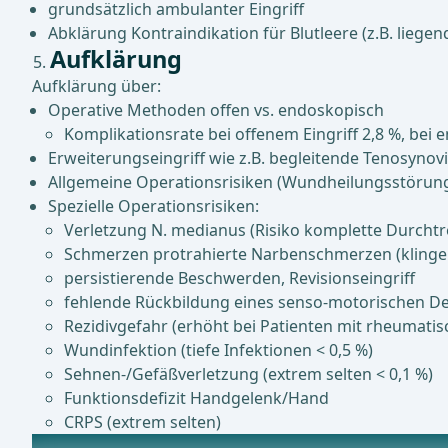
grundsätzlich ambulanter Eingriff
Abklärung Kontraindikation für Blutleere (z.B. liegen
Aufklärung
Aufklärung über:
Operative Methoden offen vs. endoskopisch
Komplikationsrate bei offenem Eingriff 2,8 %, bei 
Erweiterungseingriff wie z.B. begleitende Tenosynov
Allgemeine Operationsrisiken (Wundheilungsstörun
Spezielle Operationsrisiken:
Verletzung N. medianus (Risiko komplette Durcht
Schmerzen protrahierte Narbenschmerzen (klingen
persistierende Beschwerden, Revisionseingriff
fehlende Rückbildung eines senso-motorischen Def
Rezidivgefahr (erhöht bei Patienten mit rheumatisc
Wundinfektion (tiefe Infektionen < 0,5 %)
Sehnen-/Gefäßverletzung (extrem selten < 0,1 %)
Funktionsdefizit Handgelenk/Hand
CRPS (extrem selten)
Anästhesie