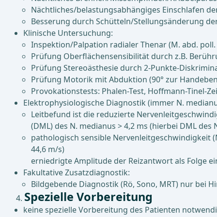
Nächtliches/belastungsabhängiges Einschlafen der
Besserung durch Schütteln/Stellungsänderung de
Klinische Untersuchung:
Inspektion/Palpation radialer Thenar (M. abd. poll
Prüfung Oberflächensensibilität durch z.B. Berüh
Prüfung Stereoästhesie durch 2-Punkte-Diskrimi
Prüfung Motorik mit Abduktion (90° zur Handebene
Provokationstests: Phalen-Test, Hoffmann-Tinel-Ze
Elektrophysiologische Diagnostik (immer N. medianus
Leitbefund ist die reduzierte Nervenleitgeschwind
(DML) des N. medianus > 4,2 ms (hierbei DML des N.
pathologisch sensible Nervenleitgeschwindigkeit (
44,6 m/s)
erniedrigte Amplitude der Reizantwort als Folge 
Fakultative Zusatzdiagnostik:
Bildgebende Diagnostik (Rö, Sono, MRT) nur bei H
Spezielle Vorbereitung
keine spezielle Vorbereitung des Patienten notwend