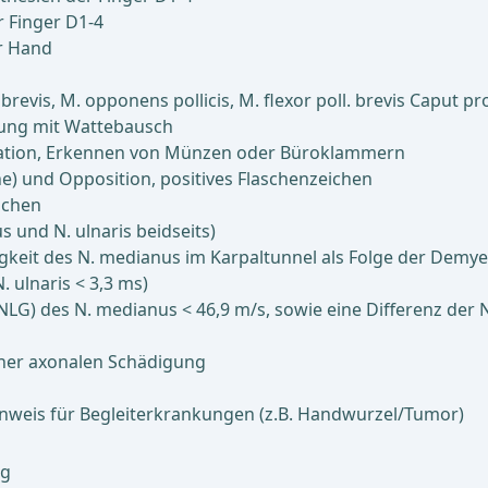
 Finger D1-4
r Hand
. brevis, M. opponens pollicis, M. flexor poll. brevis Caput
rung mit Wattebausch
nation, Erkennen von Münzen oder Büroklammern
) und Opposition, positives Flaschenzeichen
ichen
 und N. ulnaris beidseits)
igkeit des N. medianus im Karpaltunnel als Folge der Demye
 ulnaris < 3,3 ms)
NLG) des N. medianus < 46,9 m/s, sowie eine Differenz der 
einer axonalen Schädigung
inweis für Begleiterkrankungen (z.B. Handwurzel/Tumor)
ig