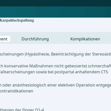
 Karpaldachspaltung
ment
Durchführung
Komplikationen
scheinungen (Hypästhesie, Beeinträchtigung der Stereoäst
rch konservative Maßnahmen nicht gebesserte) schmerzhaf
allserscheinungen sowie bei postpartal anhaltendem CTS
ch oder anästhesiologisch einer elektiven Operation entge
Kontraindikationen
hesien der Finger D1-4