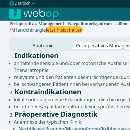
🌐
Deutsch
Gewählte Sprache: Deutsch
🇩🇪
Deutsch
✓
Perioperatives Management - Karpaltunnelsyndrom – offene
🇬🇧
English
Handchirurgie
Jetzt freischalten
🇪🇸
Spanisch
Anatomie
Perioperatives Manage
🇧🇷
Brasilianisch
Indikationen
anhaltende sensible und/oder motorische Ausfallser
Thenaratrophie
relevante und den Patienten beeinträchtigende (du
bei schwangeren Patientinnen bei vorhandenen Ausf
Kontraindikationen
lokale oder allgemeine Erkrankungen, die chirurgis
bei offener Karpaldachspaltung keine spezifischen 
Präoperative Diagnostik
Anamnese der typischen Klinik:
Nächtliches Brennen/Missempfinden/Kribbelparäst