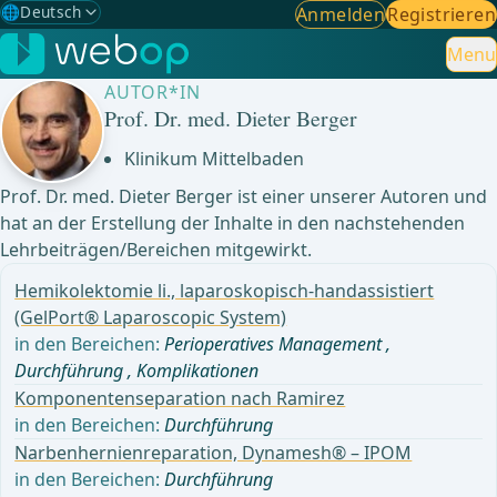
🌐
Deutsch
Anmelden
Registrieren
Gewählte Sprache: Deutsch
🇩🇪
Deutsch
Menu
✓
AUTOR*IN
🇬🇧
English
Prof. Dr. med. Dieter Berger
🇪🇸
Spanisch
Klinikum Mittelbaden
Prof. Dr. med. Dieter Berger ist einer unserer Autoren und
🇧🇷
Brasilianisch
hat an der Erstellung der Inhalte in den nachstehenden
Lehrbeiträgen/Bereichen mitgewirkt.
Hemikolektomie li., laparoskopisch-handassistiert
(GelPort® Laparoscopic System)
in den Bereichen:
Perioperatives Management
,
Durchführung
,
Komplikationen
Komponentenseparation nach Ramirez
in den Bereichen:
Durchführung
Narbenhernienreparation, Dynamesh® – IPOM
in den Bereichen:
Durchführung