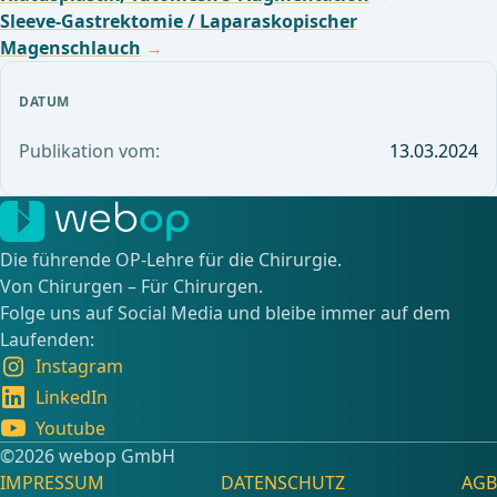
Sleeve-Gastrektomie / Laparaskopischer
Magenschlauch
DATUM
Publikation vom:
13.03.2024
Die führende OP-Lehre für die Chirurgie.
Von Chirurgen – Für Chirurgen.
Folge uns auf Social Media und bleibe immer auf dem
Laufenden:
Instagram
LinkedIn
Youtube
©️2026 webop GmbH
IMPRESSUM
DATENSCHUTZ
AGB