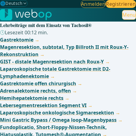
🌐
Deutsch
Anmelden
Registrieren
Gewählte Sprache: Deutsch
🇩🇪
Deutsch
Menu
✓
Lehrbeiträge mit dem Einsatz von Tachosil®
🇬🇧
English
Lesezeit 00:12 min.
Gastrektomie
🇪🇸
Spanisch
Magenresektion, subtotal, Typ Billroth II mit Roux-Y-
Rekonstruktion
🇧🇷
Brasilianisch
GIST - distale Magenresektion nach Roux-Y
Laparoskopische totale Gastrektomie mit D2-
Lymphadenektomie
Gastrektomie offen chirurgisch
Adrenalektomie rechts, offen
Hemihepatektomie rechts
Lebersegmentresektion Segment VI
Laparoskopische onkologische Sigmaresektion
Mini Gastric Bypass / Omega loop-Magenbypass
Fundoplicatio, Short-Floppy-Nissen-Technik,
Hiatusplastik, Tutomesh®-Augmentation