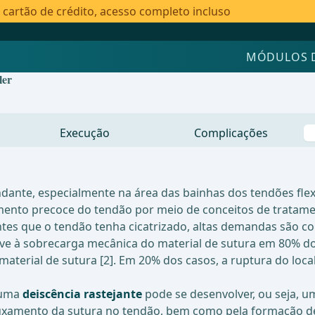
artão de crédito, acesso completo incluso
MÓDULOS 
ler
Execução
Complicações
undante, especialmente na área das bainhas dos tendões fle
mento precoce do tendão por meio de conceitos de tratamen
es que o tendão tenha cicatrizado, altas demandas são col
deve à sobrecarga mecânica do material de sutura em 80% 
material de sutura [2]. Em 20% dos casos, a ruptura do loca
 uma
deiscência rastejante
pode se desenvolver, ou seja, 
ouxamento da sutura no tendão, bem como pela formação de 