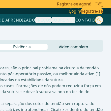
Registre-se agora!
Login
Registre-se
DE APRENDIZADO
PREÇOS
SOBRE NÓS
CONTATO
Evidência
Vídeo completo
xores, são o principal problema na cirurgia de tendão
to pós-operatório passivo, ou melhor ainda ativo [1].
ocadas na estabilidade da sutura.
dos casos. Formações de nós podem reduzir a força em
l da sutura se deve à sutura saindo do tecido do
uma separação dos cotos do tendão sem ruptura do
cicatrizes intratendíneas. Cicatrizes dentro do tendão