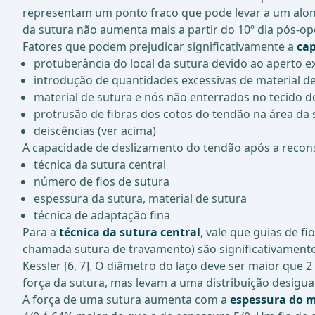
representam um ponto fraco que pode levar a um alon
da sutura não aumenta mais a partir do 10º dia pós-oper
Fatores que podem prejudicar significativamente a
cap
protuberância do local da sutura devido ao aperto ex
introdução de quantidades excessivas de material d
material de sutura e nós não enterrados no tecido 
protrusão de fibras dos cotos do tendão na área da 
deiscências (ver acima)
A capacidade de deslizamento do tendão após a recon
técnica da sutura central
número de fios de sutura
espessura da sutura, material de sutura
técnica de adaptação fina
Para a
técnica da sutura central
, vale que guias de f
chamada sutura de travamento) são significativamente 
Kessler [6, 7]. O diâmetro do laço deve ser maior que
força da sutura, mas levam a uma distribuição desigual
A força de uma sutura aumenta com a
espessura do m