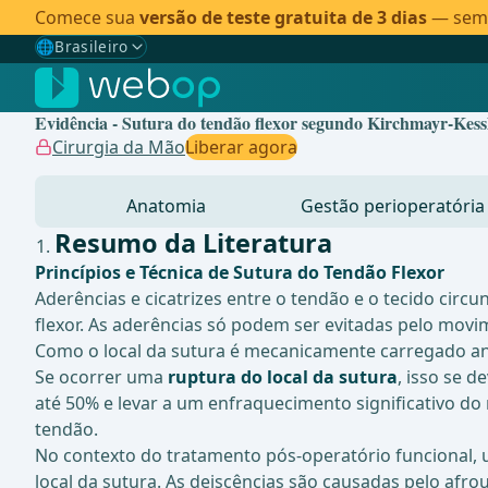
Comece sua
versão de teste gratuita de 3 dias
— sem c
🌐
Brasileiro
Gewählte Sprache: Brasileiro
🇩🇪
Alemão
Evidência - Sutura do tendão flexor segundo Kirchmayr-Kess
🇬🇧
Inglês
Cirurgia da Mão
Liberar agora
🇪🇸
Espanhol
Anatomia
Gestão perioperatória
🇧🇷
Brasileiro
✓
Resumo da Literatura
Princípios e Técnica de Sutura do Tendão Flexor
Aderências e cicatrizes entre o tendão e o tecido circ
flexor. As aderências só podem ser evitadas pelo movi
Como o local da sutura é mecanicamente carregado ant
Se ocorrer uma
ruptura do local da sutura
, isso se 
até 50% e levar a um enfraquecimento significativo do 
tendão.
No contexto do tratamento pós-operatório funcional,
local da sutura. As deiscências são causadas pelo afr