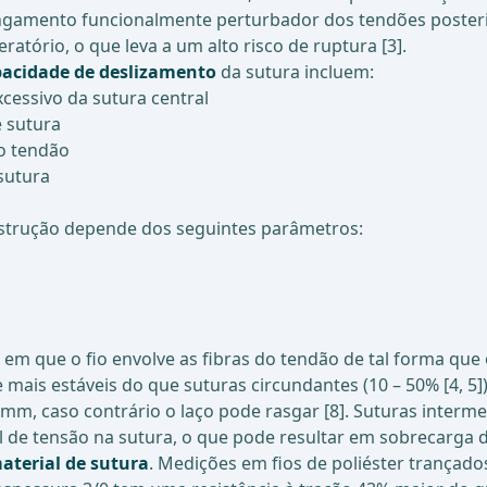
gamento funcionalmente perturbador dos tendões posterio
atório, o que leva a um alto risco de ruptura [3].
acidade de deslizamento
da sutura incluem:
cessivo da sutura central
e sutura
do tendão
sutura
strução depende dos seguintes parâmetros:
io em que o fio envolve as fibras do tendão de tal forma qu
mais estáveis do que suturas circundantes (10 – 50% [4, 5
 2 mm, caso contrário o laço pode rasgar [8]. Suturas inte
 de tensão na sutura, o que pode resultar em sobrecarga de
aterial de sutura
. Medições em fios de poliéster trançad