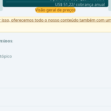
US$ 51,22/ cobrança anual
Visão geral de preços
r isso, oferecemos todo o nosso conteúdo também com uma 
TEÚDOS:
tópico