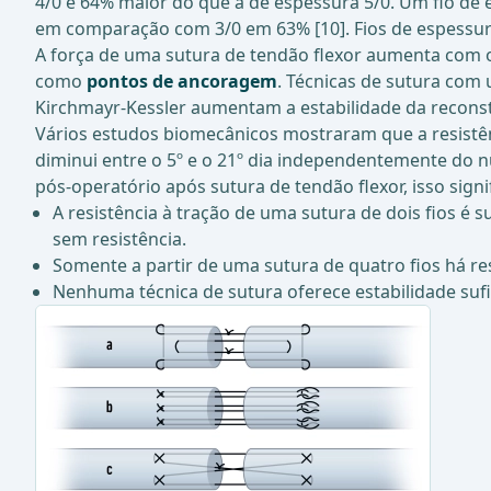
4/0 é 64% maior do que a de espessura 5/0. Um fio de 
em comparação com 3/0 em 63% [10]. Fios de espessura 
A força de uma sutura de tendão flexor aumenta com o 
como
pontos de ancoragem
. Técnicas de sutura co
Kirchmayr-Kessler aumentam a estabilidade da reconst
Vários estudos biomecânicos mostraram que a resistê
diminui entre o 5º e o 21º dia independentemente do n
pós-operatório após sutura de tendão flexor, isso signif
A resistência à tração de uma sutura de dois fios é 
sem resistência.
Somente a partir de uma sutura de quatro fios há res
Nenhuma técnica de sutura oferece estabilidade sufi