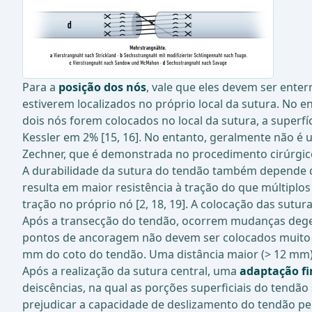
Para a
posição dos nós
, vale que eles devem ser ente
estiverem localizados no próprio local da sutura. No 
dois nós forem colocados no local da sutura, a superf
Kessler em 2% [15, 16]. No entanto, geralmente não é
Zechner, que é demonstrada no procedimento cirúrgico,
A durabilidade da sutura do tendão também depende
resulta em maior resistência à tração do que múltiplos
tração no próprio nó [2, 18, 19]. A colocação das sutura
Após a transecção do tendão, ocorrem mudanças degene
pontos de ancoragem não devem ser colocados muito 
mm do coto do tendão. Uma distância maior (> 12 mm) 
Após a realização da sutura central, uma
adaptação fi
deiscências, na qual as porções superficiais do tendão 
prejudicar a capacidade de deslizamento do tendão pel