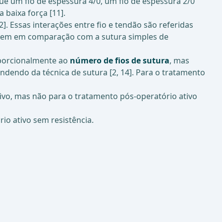
ue um fio de espessura 4/0, um fio de espessura 2/0
baixa força [11].
 Essas interações entre fio e tendão são referidas
agem em comparação com a sutura simples de
oporcionalmente ao
número de fios de sutura
, mas
ndendo da técnica de sutura [2, 14]. Para o tratamento
sivo, mas não para o tratamento pós-operatório ativo
io ativo sem resistência.