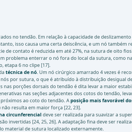
rrados no tendão. Em relação à capacidade de deslizamento 
entanto, isso causa uma certa deiscência, e um nó também r
ície de contato é reduzida em até 27%, na sutura de oito f
 um problema enterrar o nó fora do local da sutura, como 
 etapa 6 no clipe [17].
 da
técnica de nó
. Um nó cirúrgico amarrado 4 vezes é rec
 nós por sutura, o que é atribuído à distribuição desigual 
s nas porções dorsais do tendão é dita levar a maior estabil
rativas nas seções adjacentes dos cotos do tendão, levan
próximos ao coto do tendão. A
posição mais favorável d
não resulta em maior força [22, 23].
na circunferencial
deve ser realizada para suavizar a superf
são invertidas [24, 25, 26]. A adaptação fina deve ser reali
o material de sutura localizado externamente.