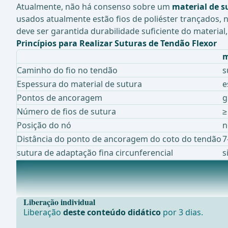
Atualmente, não há consenso sobre um
material de s
usados atualmente estão fios de poliéster trançados, n
deve ser garantida durabilidade suficiente do material, 
Princípios para Realizar Suturas de Tendão Flexor
m
Caminho do fio no tendão
s
Espessura do material de sutura
e
Pontos de ancoragem
g
Número de fios de sutura
≥
Posição do nó
n
Distância do ponto de ancoragem do coto do tendão
7
sutura de adaptação fina circunferencial
s
Estudos em andamento atualmente sobre este tópico
EFICÁCIA DA TERAPIA DO ESPELHO NA MELHORIA DA
Liberação individual
Liberação
deste conteúdo didático
por 3 dias.