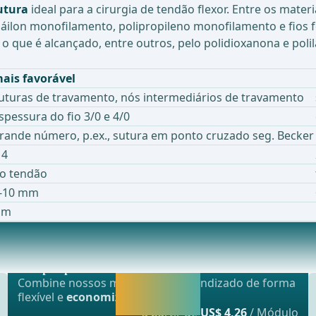
utura
ideal para a cirurgia de tendão flexor. Entre os mate
áilon monofilamento, polipropileno monofilamento e fios fei
o que é alcançado, entre outros, pelo polidioxanona e polila
ais favorável
uturas de travamento, nós intermediários de travamento
spessura do fio 3/0 e 4/0
rande número, p.ex., sutura em ponto cruzado seg. Becker
 4
o tendão
-10 mm
im
Oferta mais popular
 FUNÇÃO DA MÃO APÓS REPARO DO TENDÃO FLEXOREstudo 
webop - Sparflex
Liberar agora e
Combine nossos módulos de aprendizado de forma
continuar
flexível e
economize até 50%
.
aprendendo.
a partir de
US$ 4,26
/ Módulo