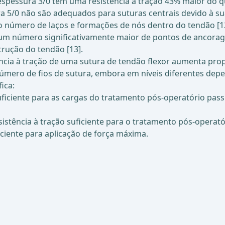
espessura 3/0 tem uma resistência à tração 43% maior do q
5/0 não são adequados para suturas centrais devido à sua 
número de laços e formações de nós dentro do tendão [12].
m um número significativamente maior de pontos de ancor
rução do tendão [13].
ncia à tração de uma sutura de tendão flexor aumenta pr
úmero de fios de sutura, embora em níveis diferentes depe
ica:
suficiente para as cargas do tratamento pós-operatório pas
istência à tração suficiente para o tratamento pós-operatór
ciente para aplicação de força máxima.