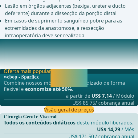
Lesão em órgãos adjacentes (bexiga, ureter e ducto
deferente) durante a dissecção da porção distal
Em casos de suprimento sanguíneo pobre para as
extremidades da anastomose, a ressecção
intraoperatória deve ser realizada
Complicações Pós-Operatórias
Infec&#xE7;&#xE3;o da feridaPeritonite devido a
vazamento anastom&#xF3;tico ou les&#xE3;o intraoper
Oferta mais popular
Liberar agora e
webop - Sparflex
continuar
Combine nossos módulos de aprendizado de forma
aprendendo.
flexível e
economize até 50%
.
a partir de
US$ 7,14
/ Módulo
US$ 85,75/ cobrança anual
Visão geral de preços
Cirurgia Geral e Visceral
Todos os conteúdos didáticos
deste módulo liberados.
US$ 14,29
/ Mês
US$ 171,50 / cobrança anual