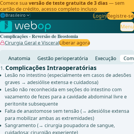
Comece sua
versão de teste gratuita de 3 dias
— sem
cartão de crédito, acesso completo incluso
🌐
Brasileiro
Login
Registre-se
Gewählte Sprache: Brasileiro
🇩🇪
Alemão
Menu
Complicações - Reversão de Ileostomia
🇬🇧
Inglês
Cirurgia Geral e Visceral
Liberar agora
🇪🇸
Espanhol
Anatomia
Gestão perioperatória
Execução
Comp
🇧🇷
Brasileiro
✓
Complicações Intraoperatórias
Lesão no intestino (especialmente em casos de adesões
graves → adesiólise extensa e cuidadosa)
Lesão não reconhecida em seções do intestino com
vazamento de fezes para a cavidade abdominal livre e
peritonite subsequente
Falta de anastomose sem tensão (→ adesiólise extensa
para mobilizar ambas as extremidades)
Sangramento (→ cirurgia poupadora de sangue,
cuidadosa; cirurgião experiente)