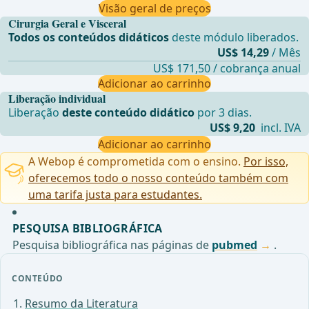
Visão geral de preços
Cirurgia Geral e Visceral
Todos os conteúdos didáticos
deste módulo liberados.
US$ 14,29
/ Mês
US$ 171,50 / cobrança anual
Adicionar ao carrinho
Liberação individual
Liberação
deste conteúdo didático
por 3 dias.
US$ 9,20
incl. IVA
Adicionar ao carrinho
A Webop é comprometida com o ensino.
Por isso,
oferecemos todo o nosso conteúdo também com
uma tarifa justa para estudantes.
PESQUISA BIBLIOGRÁFICA
Pesquisa bibliográfica nas páginas de
pubmed
.
CONTEÚDO
Resumo da Literatura