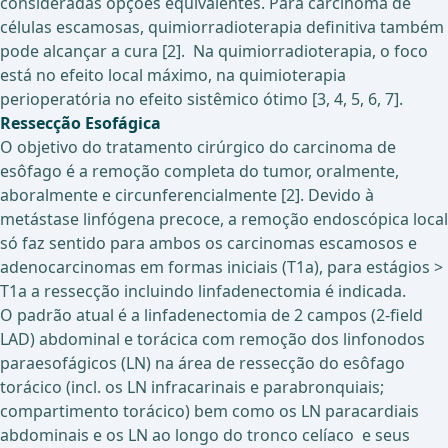
consideradas opções equivalentes. Para carcinoma de
células escamosas, quimiorradioterapia definitiva também
pode alcançar a cura [2]. Na quimiorradioterapia, o foco
está no efeito local máximo, na quimioterapia
perioperatória no efeito sistêmico ótimo [3, 4, 5, 6, 7].
Ressecção Esofágica
O objetivo do tratamento cirúrgico do carcinoma de
esôfago é a remoção completa do tumor, oralmente,
aboralmente e circunferencialmente [2]. Devido à
metástase linfógena precoce, a remoção endoscópica local
só faz sentido para ambos os carcinomas escamosos e
adenocarcinomas em formas iniciais (T1a), para estágios >
T1a a ressecção incluindo linfadenectomia é indicada.
O padrão atual é a linfadenectomia de 2 campos (2-field
LAD) abdominal e torácica com remoção dos linfonodos
paraesofágicos (LN) na área de ressecção do esôfago
torácico (incl. os LN infracarinais e parabronquiais;
compartimento torácico) bem como os LN paracardiais
abdominais e os LN ao longo do tronco celíaco e seus