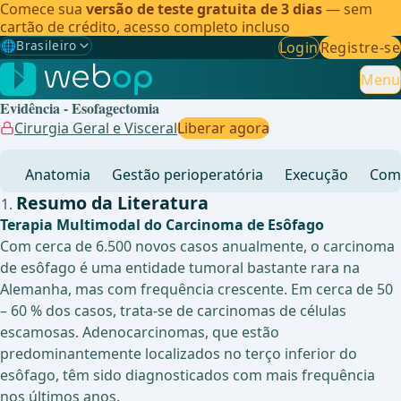
Comece sua
versão de teste gratuita de 3 dias
— sem
cartão de crédito, acesso completo incluso
🌐
Brasileiro
Login
Registre-se
Gewählte Sprache: Brasileiro
🇩🇪
Alemão
Menu
Evidência - Esofagectomia
🇬🇧
Inglês
Cirurgia Geral e Visceral
Liberar agora
🇪🇸
Espanhol
Anatomia
Gestão perioperatória
Execução
Comp
🇧🇷
Brasileiro
✓
Resumo da Literatura
Terapia Multimodal do Carcinoma de Esôfago
Com cerca de 6.500 novos casos anualmente, o carcinoma
de esôfago é uma entidade tumoral bastante rara na
Alemanha, mas com frequência crescente. Em cerca de 50
– 60 % dos casos, trata-se de carcinomas de células
escamosas. Adenocarcinomas, que estão
predominantemente localizados no terço inferior do
esôfago, têm sido diagnosticados com mais frequência
nos últimos anos.