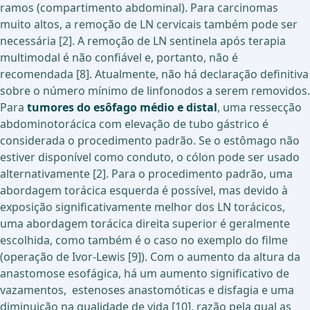
ramos (compartimento abdominal). Para carcinomas
muito altos, a remoção de LN cervicais também pode ser
necessária [2]. A remoção de LN sentinela após terapia
multimodal é não confiável e, portanto, não é
recomendada [8]. Atualmente, não há declaração definitiva
sobre o número mínimo de linfonodos a serem removidos.
Para
tumores do esôfago médio e distal
, uma ressecção
abdominotorácica com elevação de tubo gástrico é
considerada o procedimento padrão. Se o estômago não
estiver disponível como conduto, o cólon pode ser usado
alternativamente [2]. Para o procedimento padrão, uma
abordagem torácica esquerda é possível, mas devido à
exposição significativamente melhor dos LN torácicos,
uma abordagem torácica direita superior é geralmente
escolhida, como também é o caso no exemplo do filme
(operação de Ivor-Lewis [9]). Com o aumento da altura da
anastomose esofágica, há um aumento significativo de
vazamentos, estenoses anastomóticas e disfagia e uma
diminuição na qualidade de vida [10], razão pela qual as