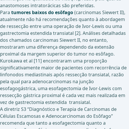
anastomoses intratorácicas são preferidas.
Para
tumores baixos do esôfago
(carcinomas Siewert II),
atualmente não há recomendações quanto à abordagem
de ressecção entre uma operação de Ivor-Lewis ou uma
gastrectomia estendida transiatal [2]. Análises detalhadas
dos chamados carcinomas Siewert II, no entanto,
mostraram uma diferença dependendo da extensão
proximal da margem superior do tumor no esôfago.
Kurokawa et al [11] encontraram uma proporção
significativamente maior de pacientes com recorrência de
linfonodos mediastinais após ressecção transiatal, razão
pela qual para adenocarcinomas na junção
esofagogástrica, uma esofagectomia de Ivor-Lewis com
ressecção gástrica proximal é cada vez mais realizada em
vez de gastrectomia estendida transiatal.
A diretriz S3 “Diagnóstico e Terapia de Carcinomas de
Células Escamosas e Adenocarcinomas do Esôfago”
recomenda que tanto a esofagectomia quanto a