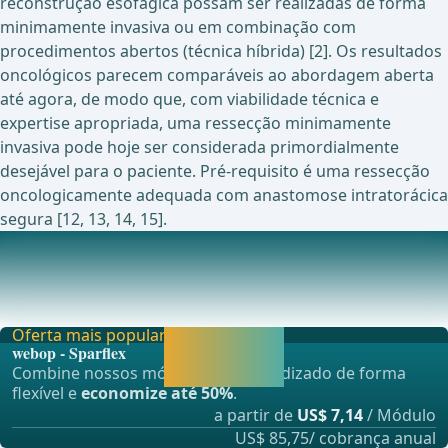
reconstrução esofágica possam ser realizadas de forma
minimamente invasiva ou em combinação com
procedimentos abertos (técnica híbrida) [2]. Os resultados
oncológicos parecem comparáveis ao abordagem aberta
até agora, de modo que, com viabilidade técnica e
expertise apropriada, uma ressecção minimamente
invasiva pode hoje ser considerada primordialmente
desejável para o paciente. Pré-requisito é uma ressecção
oncologicamente adequada com anastomose intratorácica
segura [12, 13, 14, 15].
Estudos em andamento atualmente sobre este tópico
Acompanhamento dinâmico de sintomas baseado em
resultados relatados pelo paciente na imunoterapia p
Oferta mais popular
Liberar agora e
webop - Sparflex
continuar
Combine nossos módulos de aprendizado de forma
aprendendo.
flexível e
economize até 50%
.
a partir de
US$ 7,14
/ Módulo
US$ 85,75/ cobrança anual