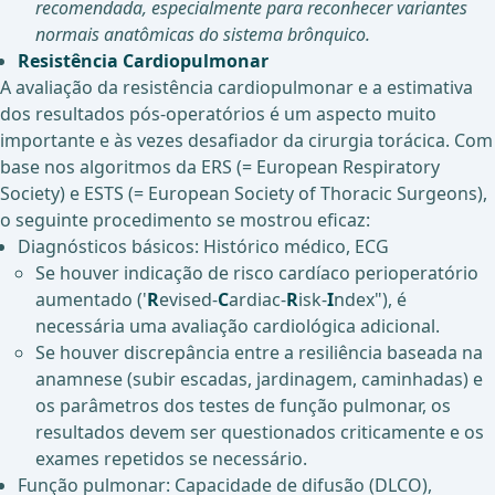
recomendada, especialmente para reconhecer variantes
normais anatômicas do sistema brônquico.
Resistência Cardiopulmonar
A avaliação da resistência cardiopulmonar e a estimativa
dos resultados pós-operatórios é um aspecto muito
importante e às vezes desafiador da cirurgia torácica. Com
base nos algoritmos da ERS (= European Respiratory
Society) e ESTS (= European Society of Thoracic Surgeons),
o seguinte procedimento se mostrou eficaz:
Diagnósticos básicos: Histórico médico, ECG
Se houver indicação de risco cardíaco perioperatório
aumentado ('
R
evised-
C
ardiac-
R
isk-
I
ndex"), é
necessária uma avaliação cardiológica adicional.
Se houver discrepância entre a resiliência baseada na
anamnese (subir escadas, jardinagem, caminhadas) e
os parâmetros dos testes de função pulmonar, os
resultados devem ser questionados criticamente e os
exames repetidos se necessário.
Função pulmonar: Capacidade de difusão (DLCO),