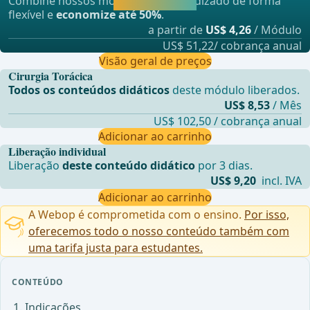
Combine nossos módulos de aprendizado de forma
aprendendo.
flexível e
economize até 50%
.
a partir de
US$ 4,26
/ Módulo
US$ 51,22/ cobrança anual
Visão geral de preços
Cirurgia Torácica
Todos os conteúdos didáticos
deste módulo liberados.
US$ 8,53
/ Mês
US$ 102,50 / cobrança anual
Adicionar ao carrinho
Liberação individual
Liberação
deste conteúdo didático
por 3 dias.
US$ 9,20
incl. IVA
Adicionar ao carrinho
A Webop é comprometida com o ensino.
Por isso,
oferecemos todo o nosso conteúdo também com
uma tarifa justa para estudantes.
CONTEÚDO
Indicações