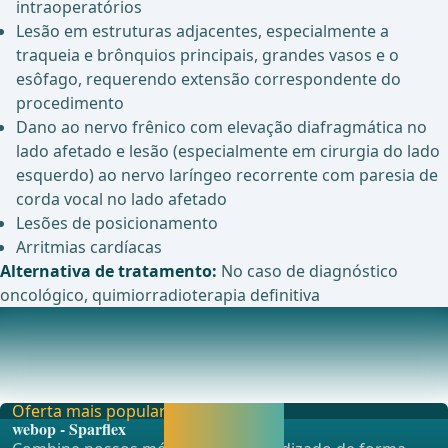
intraoperatórios
Lesão em estruturas adjacentes, especialmente a
traqueia e brônquios principais, grandes vasos e o
esôfago, requerendo extensão correspondente do
procedimento
Dano ao nervo frênico com elevação diafragmática no
lado afetado e lesão (especialmente em cirurgia do lado
esquerdo) ao nervo laríngeo recorrente com paresia de
corda vocal no lado afetado
Lesões de posicionamento
Arritmias cardíacas
Alternativa de tratamento:
No caso de diagnóstico
oncológico, quimiorradioterapia definitiva
Anestesia
Anestesia por intubação com ventilação monopulmonar
do lado oposto. ... - Operações de Cirurgia Ger
Oferta mais popular
Liberar agora e
webop - Sparflex
continuar