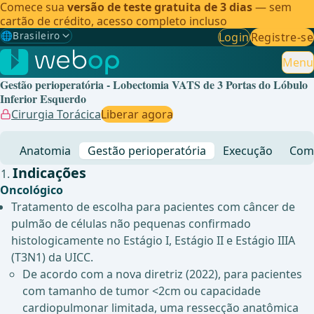
Comece sua
versão de teste gratuita de 3 dias
— sem
cartão de crédito, acesso completo incluso
🌐
Brasileiro
Login
Registre-se
Gewählte Sprache: Brasileiro
🇩🇪
Alemão
Menu
Gestão perioperatória - Lobectomia VATS de 3 Portas do Lóbulo
🇬🇧
Inglês
Inferior Esquerdo
Cirurgia Torácica
Liberar agora
🇪🇸
Espanhol
Anatomia
Gestão perioperatória
Execução
Comp
🇧🇷
Brasileiro
✓
Indicações
Oncológico
Tratamento de escolha para pacientes com câncer de
pulmão de células não pequenas confirmado
histologicamente no Estágio I, Estágio II e Estágio IIIA
(T3N1) da UICC.
De acordo com a nova diretriz (2022), para pacientes
com tamanho de tumor <2cm ou capacidade
cardiopulmonar limitada, uma ressecção anatômica