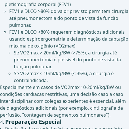
pletismografia corporal (FEV1)
FEV1 e DLCO >80% do valor previsto permitem cirurgia
até pneumonectomia do ponto de vista da função
pulmonar.
FEV1 e DLCO <80% requerem diagnósticos adicionais
usando espiroergometria e determinação da captação
máxima de oxigênio (VO2max)
Se VO2max > 20ml/kg/BW (>75%), a cirurgia até
pneumonectomia é possível do ponto de vista da
função pulmonar.
Se VO2max < 10ml/kg/BW (< 35%), a cirurgia é
contraindicada.
Especialmente em casos de VO2max 10-20ml/kg/BW ou
condições cardíacas restritivas, uma decisão caso a caso
interdisciplinar com colegas experientes é essencial, além
de diagnósticos adicionais (por exemplo, cintilografia de
perfusão, "contagem de segmentos pulmonares").
Preparação Especial
Depilação da parede torácica esquerda, se necessário