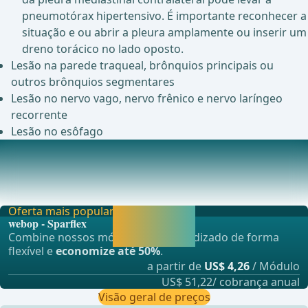
pneumotórax hipertensivo. É importante reconhecer a
situação e ou abrir a pleura amplamente ou inserir um
dreno torácico no lado oposto.
Lesão na parede traqueal, brônquios principais ou
outros brônquios segmentares
Lesão no nervo vago, nervo frênico e nervo laríngeo
recorrente
Lesão no esôfago
Complicações pós-operatórias
Arritmia cardíaca (10-15%)Torção de lobo (0,1-0,3%)Em
caso de suspeita, confirmação imediata do dia
Oferta mais popular
Liberar agora e
webop - Sparflex
continuar
Combine nossos módulos de aprendizado de forma
aprendendo.
flexível e
economize até 50%
.
a partir de
US$ 4,26
/ Módulo
US$ 51,22/ cobrança anual
Visão geral de preços