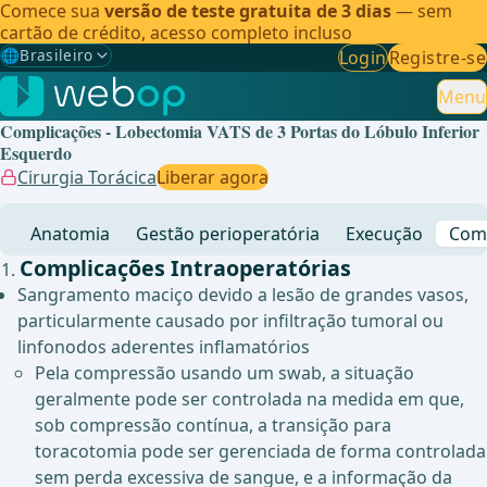
Comece sua
versão de teste gratuita de 3 dias
— sem
cartão de crédito, acesso completo incluso
🌐
Brasileiro
Login
Registre-se
Gewählte Sprache: Brasileiro
🇩🇪
Alemão
Menu
Complicações - Lobectomia VATS de 3 Portas do Lóbulo Inferior
🇬🇧
Inglês
Esquerdo
Cirurgia Torácica
Liberar agora
🇪🇸
Espanhol
Anatomia
Gestão perioperatória
Execução
Comp
🇧🇷
Brasileiro
✓
Complicações Intraoperatórias
Sangramento maciço devido a lesão de grandes vasos,
particularmente causado por infiltração tumoral ou
linfonodos aderentes inflamatórios
Pela compressão usando um swab, a situação
geralmente pode ser controlada na medida em que,
sob compressão contínua, a transição para
toracotomia pode ser gerenciada de forma controlada
sem perda excessiva de sangue, e a informação da