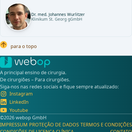
Dr. med. Johannes Wurlitzer
Klinikum St. Georg gGmbH
para o topo
A principal ensino de cirurgia.
De cirurgiões – Para cirurgiões.
Siga-nos nas redes sociais e fique sempre atualizado:
Instagram
LinkedIn
Youtube
©️2026 webop GmbH
IMPRESSUM
PROTEÇÃO DE DADOS
TERMOS E CONDIÇÕES
CONDIÇÕES DE LICENÇA CLÍNICA
CONTATO