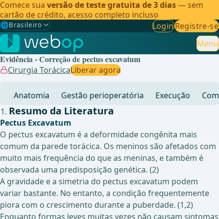
Comece sua
versão de teste gratuita de 3 dias
— sem
cartão de crédito, acesso completo incluso
🌐
Brasileiro
Login
Registre-se
Gewählte Sprache: Brasileiro
🇩🇪
Alemão
Menu
Evidência - Correção de pectus excavatum
🇬🇧
Inglês
Cirurgia Torácica
Liberar agora
🇪🇸
Espanhol
Anatomia
Gestão perioperatória
Execução
Comp
🇧🇷
Brasileiro
✓
Resumo da Literatura
Pectus Excavatum
O pectus excavatum é a deformidade congênita mais
comum da parede torácica. Os meninos são afetados com
muito mais frequência do que as meninas, e também é
observada uma predisposição genética. (2)
A gravidade e a simetria do pectus excavatum podem
variar bastante. No entanto, a condição frequentemente
piora com o crescimento durante a puberdade. (1,2)
Enquanto formas leves muitas vezes não causam sintomas