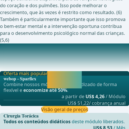
do coração e dos pulmões. Isso pode melhorar o
crescimento, que às vezes é restrito como resultado. (6)
Também é particularmente importante que isso promova
o bem-estar mental e a intervenção oportuna contribua
para o desenvolvimento psicológico normal das crianças.
(5,6)
Estudos em andamento atualmente sobre este tópico
... - Operações de Cirurgia Geral, Visceral e Transplantes,
Cirurgia Vascular e Torácica explicada
Oferta mais popular
Liberar agora e
webop - Sparflex
continuar
Combine nossos módulos de aprendizado de forma
aprendendo.
flexível e
economize até 50%
.
a partir de
US$ 4,26
/ Módulo
US$ 51,22/ cobrança anual
Visão geral de preços
Cirurgia Torácica
Todos os conteúdos didáticos
deste módulo liberados.
US$ 8,53
/ Mês