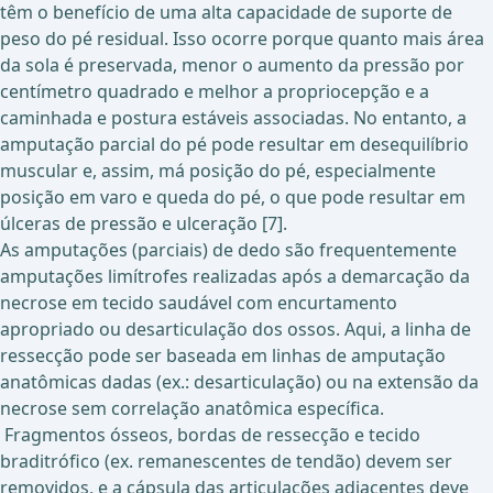
têm o benefício de uma alta capacidade de suporte de
peso do pé residual. Isso ocorre porque quanto mais área
da sola é preservada, menor o aumento da pressão por
centímetro quadrado e melhor a propriocepção e a
caminhada e postura estáveis associadas. No entanto, a
amputação parcial do pé pode resultar em desequilíbrio
muscular e, assim, má posição do pé, especialmente
posição em varo e queda do pé, o que pode resultar em
úlceras de pressão e ulceração [7].
As amputações (parciais) de dedo são frequentemente
amputações limítrofes realizadas após a demarcação da
necrose em tecido saudável com encurtamento
apropriado ou desarticulação dos ossos. Aqui, a linha de
ressecção pode ser baseada em linhas de amputação
anatômicas dadas (ex.: desarticulação) ou na extensão da
necrose sem correlação anatômica específica.
Fragmentos ósseos, bordas de ressecção e tecido
braditrófico (ex. remanescentes de tendão) devem ser
removidos, e a cápsula das articulações adjacentes deve