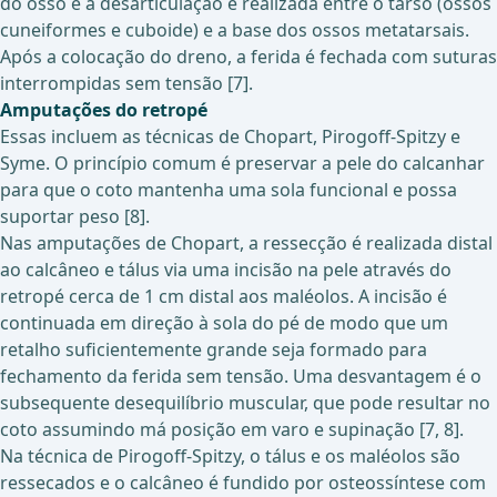
do osso e a desarticulação é realizada entre o tarso (ossos
cuneiformes e cuboide) e a base dos ossos metatarsais.
Após a colocação do dreno, a ferida é fechada com suturas
interrompidas sem tensão [7].
Amputações do retropé
Essas incluem as técnicas de Chopart, Pirogoff-Spitzy e
Syme. O princípio comum é preservar a pele do calcanhar
para que o coto mantenha uma sola funcional e possa
suportar peso [8].
Nas amputações de Chopart, a ressecção é realizada distal
ao calcâneo e tálus via uma incisão na pele através do
retropé cerca de 1 cm distal aos maléolos. A incisão é
continuada em direção à sola do pé de modo que um
retalho suficientemente grande seja formado para
fechamento da ferida sem tensão. Uma desvantagem é o
subsequente desequilíbrio muscular, que pode resultar no
coto assumindo má posição em varo e supinação [7, 8].
Na técnica de Pirogoff-Spitzy, o tálus e os maléolos são
ressecados e o calcâneo é fundido por osteossíntese com