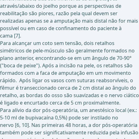
através/abaixo do joelho porque as perspectivas de
reabilitação são piores, razão pela qual devem ser
realizadas apenas se a amputação mais distal não for mais
possível ou em caso de confinamento do paciente à
cama [7].
Para alcançar um coto sem tensão, dois retalhos
simétricos de pele-músculo são geralmente formados no
plano anterior, encontrando-se em um ângulo de 70-90°
("boca de peixe"). Após a incisão na pele, os retalhos são
formados com a faca de amputação em um movimento
rápido. Após ligar os vasos com suturas reabsorvíveis, o
fêmur é transeccionado cerca de 2 cm distal ao ângulo do
retalho, as bordas do osso são suavizadas e o nervo ciático
é ligado e encurtado cerca de 5 cm proximalmente.
Para alívio da dor pós-operatória, um anestésico local (ex.:
5-10 ml de bupivacaína 0,5%) pode ser instilado no
nervo [6, 10]. Nas primeiras 48 horas, a dor pós-operatória
também pode ser significativamente reduzida pela infusão