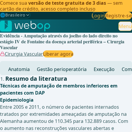
Comece sua
versão de teste gratuita de 3 dias
— sem
cartão de crédito, acesso completo incluso
🌐
Brasileiro
Login
Registre-se
Gewählte Sprache: Brasileiro
🇩🇪
Alemão
Menu
Evidência - Amputação através do joelho do lado direito no
🇬🇧
Inglês
estágio IV de Fontaine da doença arterial periférica – Cirurgia
Vascular
🇪🇸
Espanhol
Cirurgia Vascular
Liberar agora
🇧🇷
Brasileiro
✓
Anatomia
Gestão perioperatória
Execução
Comp
Resumo da literatura
Técnicas de amputação de membros inferiores em
pacientes com DAP
Epidemiologia
Entre 2005 e 2011, o número de pacientes internados
tratados por extremidades ameaçadas de amputação na
Alemanha aumentou de 110.345 para 132.889 casos. Com
o aumento nas reconstruções vasculares abertas e