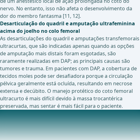
de um anestésico local de ação prolongada no coto do
nervo. No entanto, isso não afeta o desenvolvimento da
dor do membro fantasma [11, 12].
Desarticulação do quadril e amputação ultrafeminina
acima do joelho no colo femoral
As desarticulações do quadril e amputações transfemorais
ultracurtas, que são indicadas apenas quando as opções
de amputação mais distais foram esgotadas, são
raramente realizadas em DAP; as principais causas são
tumores e trauma. Em pacientes com DAP, a cobertura de
tecidos moles pode ser desafiadora porque a circulação
pélvica geralmente está ocluída, resultando em necrose
extensa e decúbito. O manejo protético do coto femoral
ultracurto é mais difícil devido à massa trocantérica
preservada, mas sentar é mais fácil para o paciente.
Ensaios clínicos em andamento sobre este tópico
Dor em Amputados Transfemoral e Transtibial
(AMPUPHANTOM)Impacto de um Protocolo de Via de