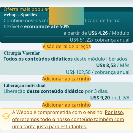
Amputaçã
Oferta mais popular
Liberar agora e
webop - Sparflex
continuar
Combine nossos módulos de aprendizado de forma
aprendendo.
flexível e
economize até 50%
.
a partir de
US$ 4,26
/ Módulo
US$ 51,22/ cobrança anual
Visão geral de preços
Cirurgia Vascular
Todos os conteúdos didáticos
deste módulo liberados.
US$ 8,53
/ Mês
US$ 102,50 / cobrança anual
Adicionar ao carrinho
Liberação individual
Liberação
deste conteúdo didático
por 3 dias.
US$ 9,20
incl. IVA
Adicionar ao carrinho
A Webop é comprometida com o ensino.
Por isso,
oferecemos todo o nosso conteúdo também com
uma tarifa justa para estudantes.