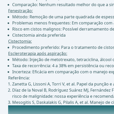
Comparação: Nenhum resultado melhor do que a si
Fenestração:
Método: Remoção de uma parte quadrada de espessura
Problemas menos frequentes: Em comparação com a
Risco em cistos malignos: Possível derramamento de 
Cistectomia ainda preferida
Cistectomia:
Procedimento preferido: Para o tratamento de cisto
Escleroterapia após aspiração:
Método: Injeção de metotrexato, tetraciclina, álcool
Taxa de recorrência: 4 a 38% em persistência ou reco
Incerteza: Eficácia em comparação com o manejo ex
Referência:
Zanetta G, Lissoni A, Torri V, et al. Papel da punçã
Díaz de la Noval B, Rodríguez Suárez MJ, Fernández F
risco de malignidade: nossa experiência e recomend
Mesogitis S, Daskalakis G, Pilalis A, et al. Manejo d
Indicação