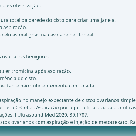
mples observação.
 total da parede do cisto para criar uma janela.
 aspiração.
células malignas na cavidade peritoneal.
s ovarianos benignos.
 ou eritromicina após aspiração.
rrência do cisto.
pectante não suficientemente controlada.
o e aspiração no manejo expectante de cistos ovarianos simp
errera CB, et al. Aspiração por agulha fina guiada por ultra
ações. J Ultrasound Med 2020; 39:1787.
e cistos ovarianos com aspiração e injeção de metotrexato. R