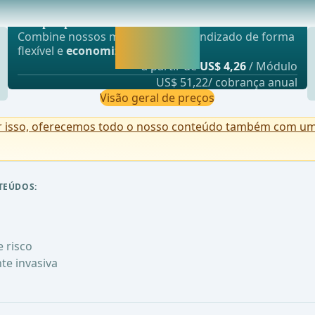
Oferta mais popular
 tratadas por cistectomia ovarianaRuptura de ci
webop - Sparflex
Liberar agora e
Combine nossos módulos de aprendizado de forma
continuar
flexível e
economize até 50%
.
aprendendo.
a partir de
US$ 4,26
/ Módulo
US$ 51,22/ cobrança anual
Visão geral de preços
r isso, oferecemos todo o nosso conteúdo também com uma 
TEÚDOS:
 risco
te invasiva