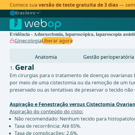
Comece sua
versão de teste gratuita de 3 dias
— sem c
🌐
Brasileiro
Gewählte Sprache: Brasileiro
🇩🇪
Alemão
Evidência - Adnexectomia, laparoscópica, laparoscopia assist
🇬🇧
Inglês
Ginecologia
Liberar agora
🇪🇸
Espanhol
Anatomia
Gestão perioperatória
🇧🇷
Brasileiro
✓
Geral
Em cirurgias para o tratamento de doenças ovarianas 
por meio de uma cistectomia ou da remoção de um tum
preservado ou as tentativas de preservar o tecido nã
Aspiração e Fenestração versus Cistectomia Ovaria
Aspiração do conteúdo do cisto:
Não recomendado: Nenhum tecido para histopatologia,
Taxa de recorrência: Até 65%.
Taxa de complicações: 2,6%.