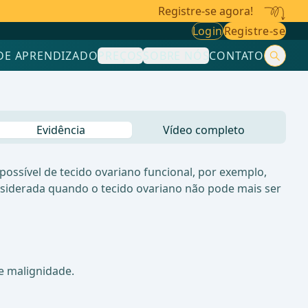
Registre-se agora!
Login
Registre-se
DE APRENDIZADO
PREÇOS
SOBRE NÓS
CONTATO
Evidência
Vídeo completo
ssível de tecido ovariano funcional, por exemplo,
siderada quando o tecido ovariano não pode mais ser
e malignidade.