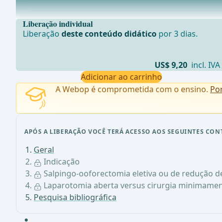
Neoplasias ovarianas benignas que n&#xE3;o podem ser
Liberação individual
Liberação
deste conteúdo didático
por 3 dias.
US$ 9,20
incl. IVA
Adicionar ao carrinho
A Webop é comprometida com o ensino.
Po
APÓS A LIBERAÇÃO VOCÊ TERÁ ACESSO AOS SEGUINTES CON
Geral
Indicação
Salpingo-ooforectomia eletiva ou de redução de
Laparotomia aberta versus cirurgia minimamen
Pesquisa bibliográfica