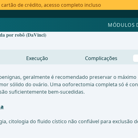
artão de crédito, acesso completo incluso
MÓDULOS 
ida por robô (DaVinci)
Execução
Complicações
benignas, geralmente é recomendado preservar o máximo po
or sólido do ovário. Uma ooforectomia completa só é con
o são suficientemente bem-sucedidas.
na
 citologia do fluido cístico não confiável para exclusão d