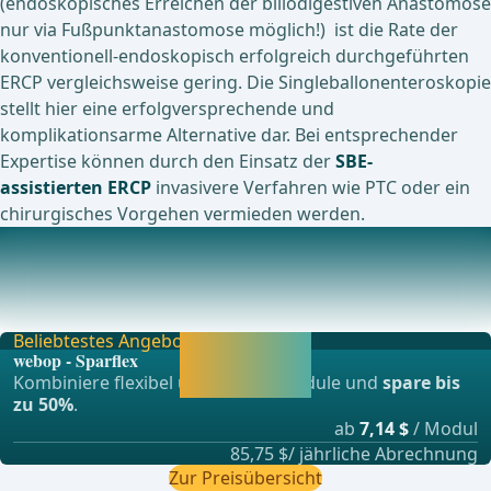
(endoskopisches Erreichen der biliodigestiven Anastomose
nur via Fußpunktanastomose möglich!) ist die Rate der
konventionell-endoskopisch erfolgreich durchgeführten
ERCP vergleichsweise gering. Die Singleballonenteroskopie
stellt hier eine erfolgversprechende und
komplikationsarme Alternative dar. Bei entsprechender
Expertise können durch den Einsatz der
SBE-
assistierten ERCP
invasivere Verfahren wie PTC oder ein
chirurgisches Vorgehen vermieden werden.
Aktuell laufende Studien zu diesem Thema
A Prospective Study: Magnetic Compression Anastomosis
for Recanalization of Biliary Stricture ... -
Beliebtestes Angebot
Jetzt freischalten
webop - Sparflex
und direkt weiter
Kombiniere flexibel unsere Lernmodule und
spare bis
lernen.
zu 50%
.
ab
7,14 $
/ Modul
85,75 $/ jährliche Abrechnung
Zur Preisübersicht