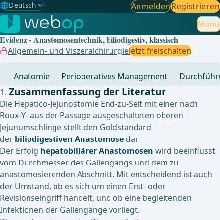
🌐
Deutsch
Anmelden
Registrieren
Gewählte Sprache: Deutsch
🇩🇪
Deutsch
Menu
✓
Evidenz - Anastomosentechnik, biliodigestiv, klassisch
🇬🇧
English
Allgemein- und Viszeralchirurgie
Jetzt freischalten
🇪🇸
Spanisch
Anatomie
Perioperatives Management
Durchführ
🇧🇷
Brasilianisch
Zusammenfassung der Literatur
Die Hepatico-Jejunostomie End-zu-Seit mit einer nach
Roux-Y- aus der Passage ausgeschalteten oberen
Jejunumschlinge stellt den Goldstandard
der
biliodigestiven Anastomose
dar.
Der Erfolg
hepatobiliärer Anastomosen
wird beeinflusst
vom Durchmesser des Gallengangs und dem zu
anastomosierenden Abschnitt. Mit entscheidend ist auch
der Umstand, ob es sich um einen Erst- oder
Revisionseingriff handelt, und ob eine begleitenden
Infektionen der Gallengänge vorliegt.