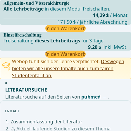
Allgemein- und Viszeralchirurgie
Alle Lehrbeiträge
in diesem Modul freischalten.
14,29 $
/ Monat
171,50 $ / jährliche Abrechnung
In den Warenkorb
Einzelfreischaltung
Freischaltung
dieses Lehrbeitrags
für 3 Tage.
9,20 $
inkl. MwSt.
In den Warenkorb
Webop fühlt sich der Lehre verpflichtet.
Deswegen
bieten wir alle unsere Inhalte auch zum fairen
Studententarif an.
LITERATURSUCHE
Literatursuche auf den Seiten von
pubmed
.
INHALT
Zusammenfassung der Literatur
Aktuell laufende Studien zu diesem Thema