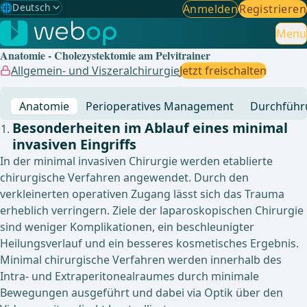
🌐
Deutsch
Anmelden
Registrieren
Gewählte Sprache: Deutsch
🇩🇪
Deutsch
Menu
✓
Anatomie - Cholezystektomie am Pelvitrainer
🇬🇧
English
Allgemein- und Viszeralchirurgie
Jetzt freischalten
🇪🇸
Spanisch
Anatomie
Perioperatives Management
Durchführ
🇧🇷
Brasilianisch
Besonderheiten im Ablauf eines minimal
invasiven Eingriffs
In der minimal invasiven Chirurgie werden etablierte
chirurgische Verfahren angewendet. Durch den
verkleinerten operativen Zugang lässt sich das Trauma
erheblich verringern. Ziele der laparoskopischen Chirurgie
sind weniger Komplikationen, ein beschleunigter
Heilungsverlauf und ein besseres kosmetisches Ergebnis.
Minimal chirurgische Verfahren werden innerhalb des
Intra- und Extraperitonealraumes durch minimale
Bewegungen ausgeführt und dabei via Optik über den