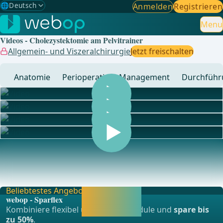
🌐
Deutsch
Anmelden
Registrieren
Gewählte Sprache: Deutsch
🇩🇪
Deutsch
Menu
✓
Videos - Cholezystektomie am Pelvitrainer
🇬🇧
English
Allgemein- und Viszeralchirurgie
Jetzt freischalten
🇪🇸
Spanisch
Anatomie
Perioperatives Management
Durchführ
🇧🇷
Brasilianisch
... - Operationen aus der Allgemein-, Viszeral- und
Transplationschirurgie, Gefässchirurgie und Thor
Beliebtestes Angebot
Jetzt freischalten
webop - Sparflex
und direkt weiter
Kombiniere flexibel unsere Lernmodule und
spare bis
lernen.
zu 50%
.