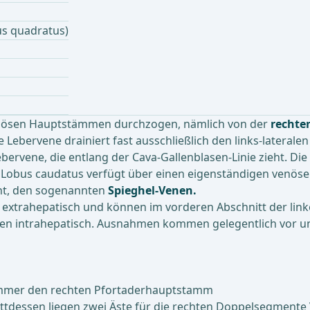
us quadratus)
venösen Hauptstämmen durchzogen, nämlich von der
rechte
ke Lebervene drainiert fast ausschließlich den links-laterale
bervene, die entlang der Cava-Gallenblasen-Linie zieht. Di
obus caudatus verfügt über einen eigenständigen venösen 
ht, den sogenannten
Spieghel-Venen.
en extrahepatisch und können im vorderen Abschnitt der linke
gen intrahepatisch. Ausnahmen kommen gelegentlich vor und
 immer den rechten Pfortaderhauptstamm
ttdessen liegen zwei Äste für die rechten Doppelsegmente V