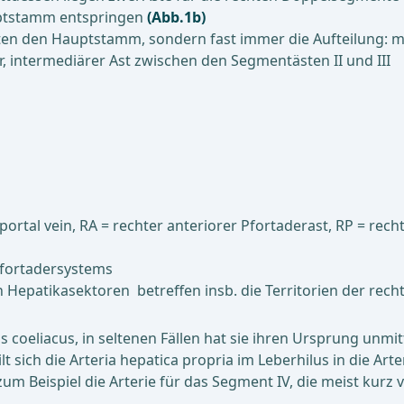
uptstamm entspringen
(Abb.1b)
ten den Hauptstamm, sondern fast immer die Aufteilung: me
r, intermediärer Ast zwischen den Segmentästen II und III
t portal vein, RA = rechter anteriorer Pfortaderast, RP = rec
Pfortadersystems
epatikasektoren betreffen insb. die Territorien der rech
oeliacus, in seltenen Fällen hat sie ihren Ursprung unmit
 sich die Arteria hepatica propria im Leberhilus in die Arte
m Beispiel die Arterie für das Segment IV, die meist kurz v