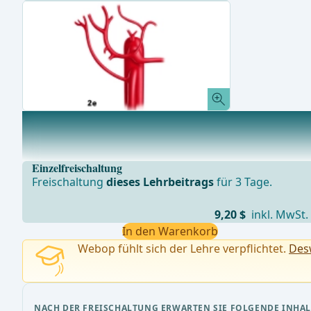
Gallenwege
Der extrahepatische Anteil des Ductus hepaticus siniste
Einzelfreischaltung
Freischaltung
dieses Lehrbeitrags
für 3 Tage.
9,20 $
inkl. MwSt.
In den Warenkorb
Webop fühlt sich der Lehre verpflichtet.
Desw
NACH DER FREISCHALTUNG ERWARTEN SIE FOLGENDE INHAL