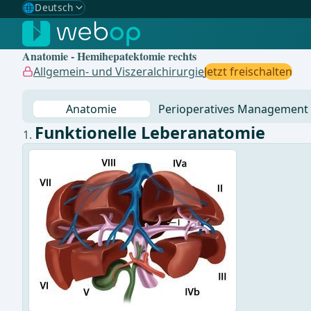
🌐
Deutsch
Gewählte Sprache: Deutsch
🇩🇪
Deutsch
✓
Anatomie - Hemihepatektomie rechts
🇬🇧
English
Allgemein- und Viszeralchirurgie
Jetzt freischalten
🇪🇸
Spanisch
Anatomie
Perioperatives Management
🇧🇷
Brasilianisch
Funktionelle Leberanatomie