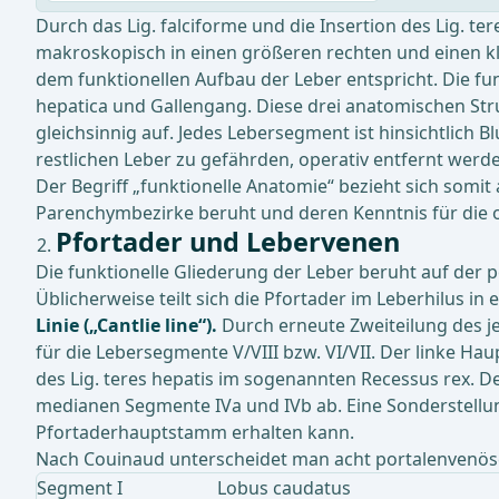
Durch das Lig. falciforme und die Insertion des Lig. te
makroskopisch in einen größeren rechten und einen kle
dem funktionellen Aufbau der Leber entspricht. Die fu
hepatica und Gallengang. Diese drei anatomischen Str
gleichsinnig auf. Jedes Lebersegment ist hinsichtlich
restlichen Leber zu gefährden, operativ entfernt werd
Der Begriff „funktionelle Anatomie“ bezieht sich som
Parenchymbezirke beruht und deren Kenntnis für die ope
Pfortader und Lebervenen
Die funktionelle Gliederung der Leber beruht auf der
Üblicherweise teilt sich die Pfortader im Leberhilus in 
Linie („Cantlie line“).
Durch erneute Zweiteilung des je
für die Lebersegmente V/VIII bzw. VI/VII. Der linke Ha
des Lig. teres hepatis im sogenannten Recessus rex. De
medianen Segmente IVa und IVb ab. Eine Sonderstell
Pfortaderhauptstamm erhalten kann.
Nach Couinaud unterscheidet man acht portalenvenös
Segment I
Lobus caudatus