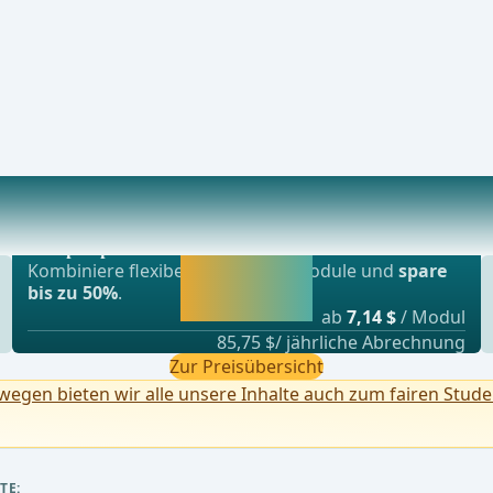
Beliebtestes Angebot
r ist in etwa 3-5 cm lang und entsteht in de
webop - Sparflex
Jetzt freischalten
Kombiniere flexibel unsere Lernmodule und
spare
und direkt weiter
bis zu 50%
.
lernen.
ab
7,14 $
/ Modul
85,75 $/ jährliche Abrechnung
Zur Preisübersicht
egen bieten wir alle unsere Inhalte auch zum fairen Stude
TE: