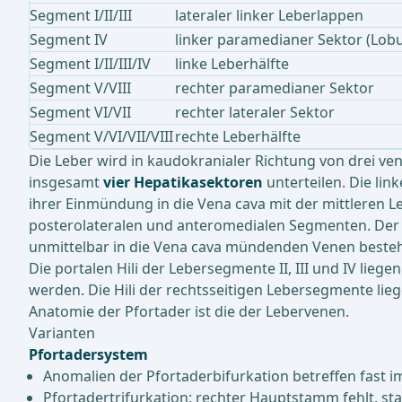
Segment I/II/III
lateraler linker Leberlappen
Segment IV
linker paramedianer Sektor (Lob
Segment I/II/III/IV
linke Leberhälfte
Segment V/VIII
rechter paramedianer Sektor
Segment VI/VII
rechter lateraler Sektor
Segment V/VI/VII/VIII
rechte Leberhälfte
Die Leber wird in kaudokranialer Richtung von drei 
insgesamt
vier Hepatikasektoren
unterteilen. Die lin
ihrer Einmündung in die Vena cava mit der mittleren Le
posterolateralen und anteromedialen Segmenten. Der L
unmittelbar in die Vena cava mündenden Venen beste
Die portalen Hili der Lebersegmente II, III und IV lieg
werden. Die Hili der rechtsseitigen Lebersegmente lie
Anatomie der Pfortader ist die der Lebervenen.
Varianten
Pfortadersystem
Anomalien der Pfortaderbifurkation betreffen fast
Pfortadertrifurkation: rechter Hauptstamm fehlt, sta