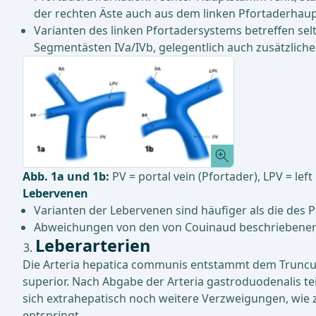
der rechten Äste auch aus dem linken Pfortaderha
Varianten des linken Pfortadersystems betreffen sel
Segmentästen IVa/IVb, gelegentlich auch zusätzliche
Abb. 1a und 1b:
PV = portal vein (Pfortader), LPV = lef
Lebervenen
Varianten der Lebervenen sind häufiger als die des 
Abweichungen von den von Couinaud beschriebenen H
Leberarterien
Die Arteria hepatica communis entstammt dem Truncus c
superior. Nach Abgabe der Arteria gastroduodenalis teilt
sich extrahepatisch noch weitere Verzweigungen, wie zu
entspringt.