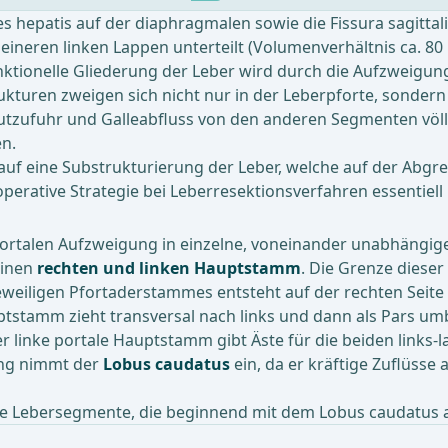
res hepatis auf der diaphragmalen sowie die Fissura sagittal
ineren linken Lappen unterteilt (Volumenverhältnis ca. 80 
nktionelle Gliederung der Leber wird durch die Aufzweigung
ukturen zweigen sich nicht nur in der Leberpforte, sonde
 Blutzufuhr und Galleabfluss von den anderen Segmenten vö
en.
it auf eine Substrukturierung der Leber, welche auf der A
rative Strategie bei Leberresektionsverfahren essentiell i
 portalen Aufzweigung in einzelne, voneinander unabhängi
einen
rechten und linken Hauptstamm
. Die Grenze dieser
weiligen Pfortaderstammes entsteht auf der rechten Seite 
uptstamm zieht transversal nach links und dann als Pars umbi
r linke portale Hauptstamm gibt Äste für die beiden links-l
ung nimmt der
Lobus caudatus
ein, da er kräftige Zuflüss
e Lebersegmente, die beginnend mit dem Lobus caudatus a