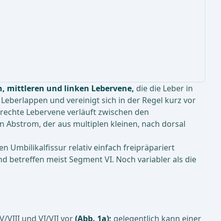
n, mittleren und linken Lebervene,
die die Leber in
n Leberlappen und vereinigt sich in der Regel kurz vor
e rechte Lebervene verläuft zwischen den
Abstrom, der aus multiplen kleinen, nach dorsal
n Umbilikalfissur relativ einfach freipräpariert
 betreffen meist Segment VI. Noch variabler als die
/VIII und VI/VII vor
(Abb. 1a);
gelegentlich kann einer