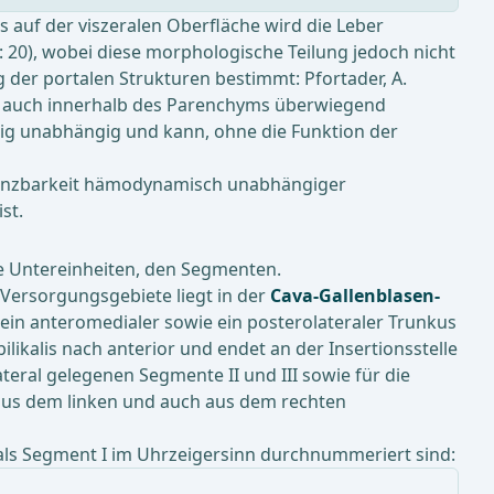
is auf der viszeralen Oberfläche wird die Leber
: 20), wobei diese morphologische Teilung jedoch nicht
 der portalen Strukturen bestimmt: Pfortader, A.
rn auch innerhalb des Parenchyms überwiegend
llig unabhängig und kann, ohne die Funktion der
bgrenzbarkeit hämodynamisch unabhängiger
st.
ge Untereinheiten, den Segmenten.
 Versorgungsgebiete liegt in der
Cava-Gallenblasen-
ein anteromedialer sowie ein posterolateraler Trunkus
likalis nach anterior und endet an der Insertionsstelle
ateral gelegenen Segmente II und III sowie für die
e aus dem linken und auch aus dem rechten
ls Segment I im Uhrzeigersinn durchnummeriert sind: