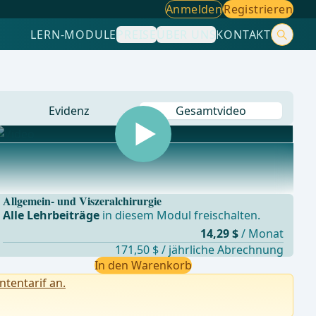
Anmelden
Registrieren
LERN-MODULE
PREISE
ÜBER UNS
KONTAKT
Evidenz
Gesamtvideo
Allgemein- und Viszeralchirurgie
Alle Lehrbeiträge
in diesem Modul freischalten.
14,29 $
/ Monat
171,50 $ / jährliche Abrechnung
In den Warenkorb
ntentarif an.