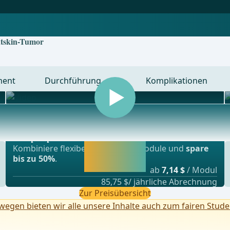
atskin-Tumor
ment
Durchführung
Komplikationen
Beliebtestes Angebot
nsplationschirurgie, Gefässchirurgie und Thor
webop - Sparflex
Jetzt freischalten
Kombiniere flexibel unsere Lernmodule und
spare
und direkt weiter
bis zu 50%
.
lernen.
ab
7,14 $
/ Modul
85,75 $/ jährliche Abrechnung
Zur Preisübersicht
egen bieten wir alle unsere Inhalte auch zum fairen Stude