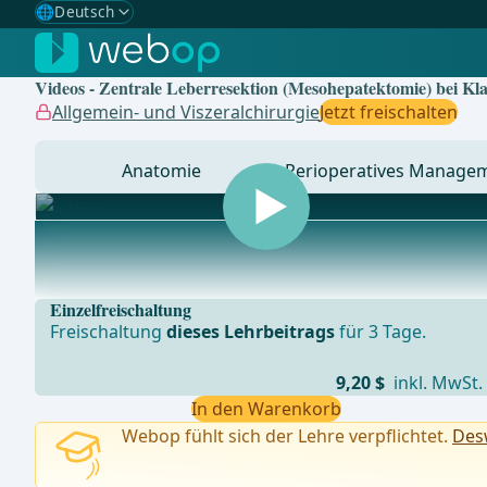
🌐
Deutsch
Gewählte Sprache: Deutsch
🇩🇪
Deutsch
✓
Videos - Zentrale Leberresektion (Mesohepatektomie) bei Kl
🇬🇧
English
Allgemein- und Viszeralchirurgie
Jetzt freischalten
🇪🇸
Spanisch
Anatomie
Perioperatives Manage
🇧🇷
Brasilianisch
... - Operationen aus der Allgemein-, Viszeral- und Tra
Einzelfreischaltung
Freischaltung
dieses Lehrbeitrags
für 3 Tage.
9,20 $
inkl. MwSt.
In den Warenkorb
Webop fühlt sich der Lehre verpflichtet.
Desw