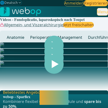
🌐
Deutsch
Anmelden
Registrieren
Gewählte Sprache: Deutsch
🇩🇪
Deutsch
Menu
✓
Videos - Fundoplicatio, laparoskopisch nach Toupet
🇬🇧
English
Allgemein- und Viszeralchirurgie
Jetzt freischalten
🇪🇸
Spanisch
Anatomie
Perioperatives Management
Durchführ
🇧🇷
Brasilianisch
... - Operationen aus der Allgemein-, Viszeral- und
Transplationschirurgie, Gefässchirurgie und Thor
Beliebtestes Angebot
Jetzt freischalten
webop - Sparflex
und direkt weiter
Kombiniere flexibel unsere Lernmodule und
spare bis
lernen.
zu 50%
.