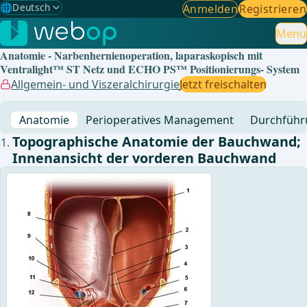
🌐
Deutsch
Anmelden
Registrieren
Gewählte Sprache: Deutsch
🇩🇪
Deutsch
Menu
✓
Anatomie - Narbenhernienoperation, laparaskopisch mit
🇬🇧
English
Ventralight™ ST Netz und ECHO PS™ Positionierungs- System
Allgemein- und Viszeralchirurgie
Jetzt freischalten
🇪🇸
Spanisch
Anatomie
Perioperatives Management
Durchführ
🇧🇷
Brasilianisch
Topographische Anatomie der Bauchwand;
Innenansicht der vorderen Bauchwand