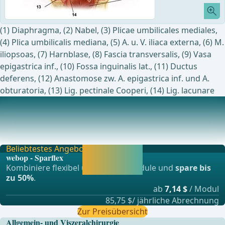
(1) Diaphragma, (2) Nabel, (3) Plicae umbilicales mediales,
(4) Plica umbilicalis mediana, (5) A. u. V. iliaca externa, (6) M.
iliopsoas, (7) Harnblase, (8) Fascia transversalis, (9) Vasa
epigastrica inf., (10) Fossa inguinalis lat., (11) Ductus
deferens, (12) Anastomose zw. A. epigastrica inf. und A.
obturatoria, (13) Lig. pectinale Cooperi, (14) Lig. lacunare
Chirurgische Anatomie der vorderen Bauchwand
1. Vordere BauchmuskelnM. rectus abdominis: gerader
Bauchmuskel innerhalb der Rektusscheide mit 3 -
Beliebtestes Angebot
Jetzt freischalten
webop - Sparflex
und direkt weiter
Kombiniere flexibel unsere Lernmodule und
spare bis
lernen.
zu 50%
.
ab
7,14 $
/ Modul
85,75 $/ jährliche Abrechnung
Zur Preisübersicht
Allgemein- und Viszeralchirurgie