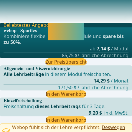
Arterielle Versorgung des linken Hemikolons, Colon
Sigmoideums bis zum oberen Rectum durch die A. m
Beliebtestes Angebot
Jetzt freischalten
webop - Sparflex
und direkt weiter
Kombiniere flexibel unsere Lernmodule und
spare bis
lernen.
zu 50%
.
ab
7,14 $
/ Modul
85,75 $/ jährliche Abrechnung
Zur Preisübersicht
Allgemein- und Viszeralchirurgie
Alle Lehrbeiträge
in diesem Modul freischalten.
14,29 $
/ Monat
171,50 $ / jährliche Abrechnung
In den Warenkorb
Einzelfreischaltung
Freischaltung
dieses Lehrbeitrags
für 3 Tage.
9,20 $
inkl. MwSt.
In den Warenkorb
Webop fühlt sich der Lehre verpflichtet.
Deswegen