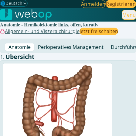
🌐
Deutsch
Anmelden
Registrieren
Gewählte Sprache: Deutsch
🇩🇪
Deutsch
Menu
✓
Anatomie - Hemikolektomie links, offen, kurativ
🇬🇧
English
Allgemein- und Viszeralchirurgie
Jetzt freischalten
🇪🇸
Spanisch
Anatomie
Perioperatives Management
Durchführ
🇧🇷
Brasilianisch
Übersicht