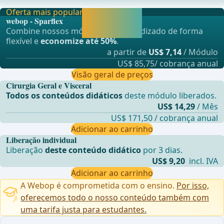
c&#xF3;lon transverso &#xE0; esquerda do loc
Oferta mais popular
Liberar agora e
webop - Sparflex
continuar
Combine nossos módulos de aprendizado de forma
aprendendo.
flexível e
economize até 50%
.
a partir de
US$ 7,14
/ Módulo
US$ 85,75/ cobrança anual
Visão geral de preços
Cirurgia Geral e Visceral
Todos os conteúdos didáticos
deste módulo liberados.
US$ 14,29
/ Mês
US$ 171,50 / cobrança anual
Adicionar ao carrinho
Liberação individual
Liberação
deste conteúdo didático
por 3 dias.
US$ 9,20
incl. IVA
Adicionar ao carrinho
A Webop é comprometida com o ensino.
Por isso,
oferecemos todo o nosso conteúdo também com
uma tarifa justa para estudantes.