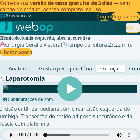
Comece sua
versão de teste gratuita de 3 dias
— sem
cartão de crédito, acesso completo incluso
🌐
Brasileiro
Login
Registre-se
Gewählte Sprache: Brasileiro
🇩🇪
Alemão
Menu
Hemicolectomia esquerda, aberta, curativa
🇬🇧
Inglês
Cirurgia Geral e Visceral
Tempo de leitura 23:22 min.
Liberar agora
🇪🇸
Espanhol
Anatomia
Gestão perioperatória
Execução
Comp
🇧🇷
Brasileiro
✓
Laparotomia
Configurações de som
Incisão cutânea mediana com circuncisão esquerda do
umbigo. Transecção do tecido adiposo subcutâneo e da
fáscia com diatermia.