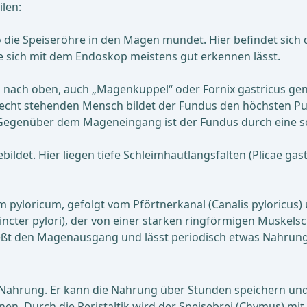
len:
 die Speiseröhre in den Magen mündet. Hier befindet sich
 sich mit dem Endoskop meistens gut erkennen lässt.
ch oben, auch „Magenkuppel“ oder Fornix gastricus genannt
frecht stehenden Mensch bildet der Fundus den höchsten P
egenüber dem Mageneingang ist der Fundus durch eine schar
ldet. Hier liegen tiefe Schleimhautlängsfalten (Plicae gas
m pyloricum, gefolgt vom Pförtnerkanal (Canalis pyloricus
hincter pylori), der von einer starken ringförmigen Muske
hließt den Magenausgang und lässt periodisch etwas Nahr
Nahrung. Er kann die Nahrung über Stunden speichern und 
en. Durch die Peristaltik wird der Speisebrei (Chymus) m