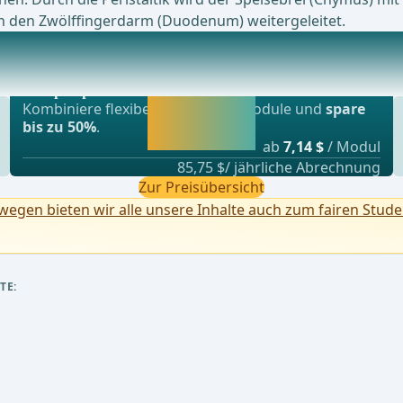
in den Zwölffingerdarm (Duodenum) weitergeleitet.
Beliebtestes Angebot
r Pars superior, an die sich die Pars descende
webop - Sparflex
Jetzt freischalten
Kombiniere flexibel unsere Lernmodule und
spare
und direkt weiter
bis zu 50%
.
lernen.
ab
7,14 $
/ Modul
85,75 $/ jährliche Abrechnung
Zur Preisübersicht
egen bieten wir alle unsere Inhalte auch zum fairen Stude
TE: