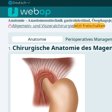
🌐
Deutsch
Gewählte Sprache: Deutsch
🇩🇪
Deutsch
✓
Anatomie - Anastomosentechnik gastrointestinal, Ösophagoj
🇬🇧
English
Allgemein- und Viszeralchirurgie
Jetzt freischalten
🇪🇸
Spanisch
Anatomie
Perioperatives Manage
🇧🇷
Brasilianisch
Chirurgische Anatomie des Mage