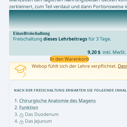
zerkleinert, zum Teil verdaut und dann Portionsweise 
Das Duodenum
Das Duodenum beginnt direkt hinter dem Pylorus mit de
Einzelfreischaltung
Freischaltung
dieses Lehrbeitrags
für 3 Tage.
9,20 $
inkl. MwSt.
In den Warenkorb
Webop fühlt sich der Lehre verpflichtet.
Desw
NACH DER FREISCHALTUNG ERWARTEN SIE FOLGENDE INHAL
Chirurgische Anatomie des Magens
Funktion
Das Duodenum
Das Jejunum