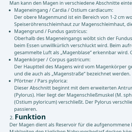
Man kann den Magen in verschiedene Abschnitte eintei
Mageneingang / Cardia / Ostium cardiacum:
Der obere Magenmund ist ein Bereich von 1-2 cm wo
Speiseröhrenschleimhaut zur Magenschleimhaut, die
Magengrund / Fundus gastricus:
Oberhalb des Mageneingangs wölbt sich der Fundus na
beim Essen unwillkürlich verschluckt wird. Beim au
gesammelte Luft als „Magenblase“ erkennbar wird. G
Magenkörper / Corpus gastricum:
Der Hauptteil des Magens wird vom Magenkörper gebi
und die auch als „Magenstraße“ bezeichnet werden.
Pförtner / Pars pylorica:
Dieser Abschnitt beginnt mit dem erweiterten Antru
(Pylorus). Hier liegt der Magenschließmuskel (M. sp
(Ostium pyloricum) verschließt. Der Pylorus versc
passieren.
Funktion
Der Magen dient als Reservoir für die aufgenommene 
Mahlzeiten den täglichen Nahrungsbedarf decken könn