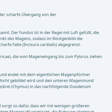
 der scharfe Übergang von der
. Der Fundus ist in der Regel mit Luft gefüllt, die
unkt des Magens, sodass im Röntgenbild die
fe Falte (Incisura cardialis) abgegrenzt.
tricae), die vom Mageneingang bis zum Pylorus ziehen
) und endet mit dem eigentlichen Magenpförtner
lschicht gebildet wird und den unteren Magenmund
ungsbrei (Chymus) in das nachfolgende Duodenum
sorgt so dafür, dass wir mit wenigen größeren
it dem Magensaft vermischt, die Nahrung chemisch