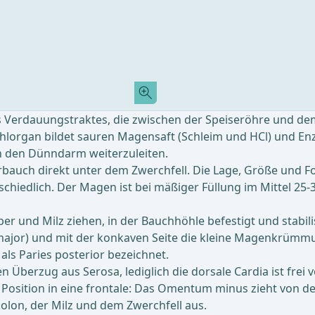
 Verdauungstraktes, die zwischen der Speiseröhre und dem
lorgan bildet sauren Magensaft (Schleim und HCl) und Enz
n den Dünndarm weiterzuleiten.
rbauch direkt unter dem Zwerchfell. Die Lage, Größe und 
schiedlich. Der Magen ist bei mäßiger Füllung im Mittel 2
r und Milz ziehen, in der Bauchhöhle befestigt und stabilisi
r) und mit der konkaven Seite die kleine Magenkrümmun
als Paries posterior bezeichnet.
en Überzug aus Serosa, lediglich die dorsale Cardia ist fr
Position in eine frontale: Das Omentum minus zieht von d
olon, der Milz und dem Zwerchfell aus.