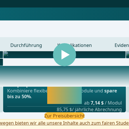
Durchführung
Komplikationen
Eviden
Beliebtestes Angebot
nsplationschirurgie, Gefässchirurgie und Thor
webop - Sparflex
Jetzt freischalten
Kombiniere flexibel unsere Lernmodule und
spare
und direkt weiter
bis zu 50%
.
lernen.
ab
7,14 $
/ Modul
85,75 $/ jährliche Abrechnung
Zur Preisübersicht
egen bieten wir alle unsere Inhalte auch zum fairen Stude