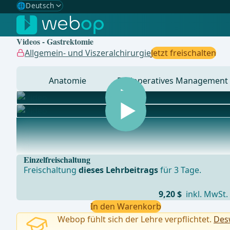
🌐
Deutsch
Gewählte Sprache: Deutsch
🇩🇪
Deutsch
✓
Videos - Gastrektomie
🇬🇧
English
Allgemein- und Viszeralchirurgie
Jetzt freischalten
🇪🇸
Spanisch
Anatomie
Perioperatives Management
🇧🇷
Brasilianisch
... - Operationen aus der Allgemein-, Viszeral- und Tra
Einzelfreischaltung
Freischaltung
dieses Lehrbeitrags
für 3 Tage.
9,20 $
inkl. MwSt.
In den Warenkorb
Webop fühlt sich der Lehre verpflichtet.
Desw