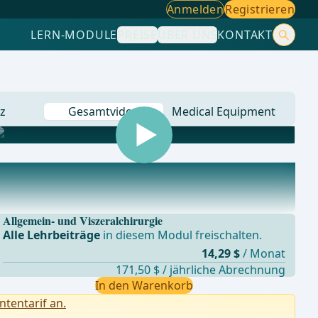
Anmelden
Registrieren
LERN-MODULE
PREISE
ÜBER UNS
KONTAKT
z
Gesamtvideo
Medical Equipment
Allgemein- und Viszeralchirurgie
Alle Lehrbeiträge
in diesem Modul freischalten.
14,29 $
/ Monat
171,50 $ / jährliche Abrechnung
In den Warenkorb
ntentarif an.