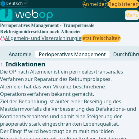
🌐
Deutsch
Anmelden
Registrieren
Gewählte Sprache: Deutsch
🇩🇪
Deutsch
Menu
✓
Perioperatives Management - Transperineale
🇬🇧
English
Rektosigmoidresektion nach Altemeier
Allgemein- und Viszeralchirurgie
Jetzt freischalten
🇪🇸
Spanisch
Anatomie
Perioperatives Management
Durchführ
🇧🇷
Brasilianisch
Indikationen
Die OP nach Altemeier ist ein perineales/transanales
Verfahren zur Reparatur des Rektumprolapses.
Altemeier hat das von Mikulicz beschriebene
Operationsverfahren bekannt gemacht.
Ziel der Behandlung ist außer einer Beseitigung des
Mastdarmvorfalls die Verbesserung des Defäkations- und
Kontinenzverhaltens und damit eine Steigerung der
präoperativ stark eingeschränkten Lebensqualität.
Der Eingriff wird bevorzugt beim multimorbiden
Hochrisikopatienten mit großem Prolaps, bei dem ein