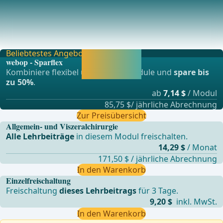
Je nach Allgemeinzustand des
Patienten:Intubationsnarkose
(Intubationsnarkose)Leitungsanästhesie (S
Beliebtestes Angebot
Jetzt freischalten
webop - Sparflex
und direkt weiter
Kombiniere flexibel unsere Lernmodule und
spare bis
lernen.
zu 50%
.
ab
7,14 $
/ Modul
85,75 $/ jährliche Abrechnung
Zur Preisübersicht
Allgemein- und Viszeralchirurgie
Alle Lehrbeiträge
in diesem Modul freischalten.
14,29 $
/ Monat
171,50 $ / jährliche Abrechnung
In den Warenkorb
Einzelfreischaltung
Freischaltung
dieses Lehrbeitrags
für 3 Tage.
9,20 $
inkl. MwSt.
In den Warenkorb