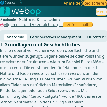
🌐
Deutsch
Anmelden
Registrieren
Gewählte Sprache: Deutsch
🇩🇪
Deutsch
Menu
✓
Anatomie - Naht- und Knotentechnik
🇬🇧
English
Allgemein- und Viszeralchirurgie
Jetzt freischalten
🇪🇸
Spanisch
Anatomie
Perioperatives Management
Durchführ
🇧🇷
Brasilianisch
Grundlagen und Geschichtliches
In allen operativen Fächern werden oberflächliche und
tiefe Wunden zugefügt, Organe teilweise oder vollständig
reseziert oder Strukturen – wie zum Beispiel Blutgefäße –
durchtrennt. Die entstehenden Defekte müssen durch
Nähte und Fäden wieder verschlossen werden, um die
biologische Heilung zu unterstützen. Früher wurden vor
allem Fäden aus natürlichen Materialien (Schafsdarm,
Rinderkollagen oder auch Seide) verwendet. Mit
Einführung des "Carbol–Catguts" wurde 1860 das erste
“echte” Nahtmaterial in der Chirurgie etabliert.