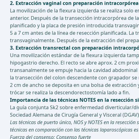
2. Extracción vaginal con preparación intracorpóre
La movilización de la flexura izquierda se realiza solo
anterior. Después de la transección intracorpórea de l
planificado y la placa de presión introducida transva
5 a 7 cm antes de la línea de resección planificada. La 
transvaginalmente. Después de la extracción del prepar
3. Extracción transrectal con preparación intracorp
Una movilización estándar de la flexura izquierda tamp
hipogastrio derecho. El recto se abre aprox. 2 cm proxi
transanalmente se empuje hacia la cavidad abdominal l
la transección del colon descendente con grapador se re
2 cm de ancho se deposita en una bolsa de extracción y
trócar se realiza la descendorectostomía lado a fin.
Importancia de las técnicas NOTES en la resección s
La guía conjunta Sk2 sobre enfermedad diverticular/di
Sociedad Alemana de Cirugía General y Visceral (DGAV) 
Las técnicas de puerto único, NOS y NOTES en la resección 
técnicas en comparación con las técnicas laparoscópicas es i
Fuerza del consenso: Consenso fuerte