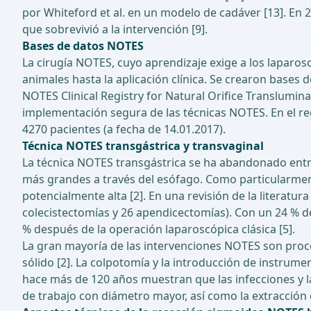
por Whiteford et al. en un modelo de cadáver [13]. En
que sobrevivió a la intervención [9].
Bases de datos NOTES
La cirugía NOTES, cuyo aprendizaje exige a los laparo
animales hasta la aplicación clínica. Se crearon bases
NOTES Clinical Registry for Natural Orifice Transluminal
implementación segura de las técnicas NOTES. En el re
4270 pacientes (a fecha de 14.01.2017).
Técnica NOTES transgástrica y transvaginal
La técnica NOTES transgástrica se ha abandonado entr
más grandes a través del esófago. Como particularment
potencialmente alta [2]. En una revisión de la literat
colecistectomías y 26 apendicectomías). Con un 24 % d
% después de la operación laparoscópica clásica [5].
La gran mayoría de las intervenciones NOTES son proce
sólido [2]. La colpotomía y la introducción de instrume
hace más de 120 años muestran que las infecciones y l
de trabajo con diámetro mayor, así como la extracción