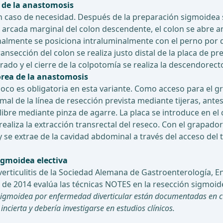
a de la anastomosis
 en caso de necesidad. Después de la preparación sigmoidea s
a arcada marginal del colon descendente, el colon se abre a
ginalmente se posiciona intraluminalmente con el perno por
transección del colon se realiza justo distal de la placa de 
ado y el cierre de la colpotomía se realiza la descendorecto
órea de la anastomosis
oco es obligatoria en esta variante. Como acceso para el g
mal de la línea de resección prevista mediante tijeras, ante
ibre mediante pinza de agarre. La placa se introduce en e
aliza la extracción transrectal del reseco. Con el grapador
 se extrae de la cavidad abdominal a través del acceso del 
igmoidea electiva
verticulitis de la Sociedad Alemana de Gastroenterología, 
de 2014 evalúa las técnicas NOTES en la resección sigmoide
sigmoidea por enfermedad diverticular están documentadas en cu
ncierta y debería investigarse en estudios clínicos.