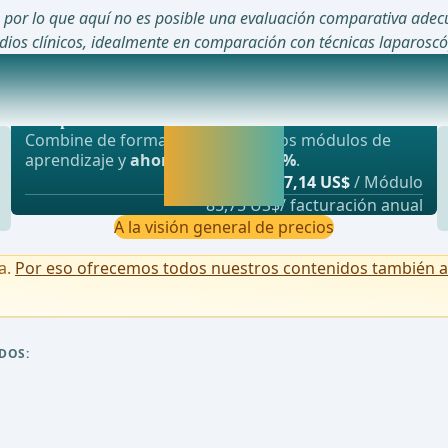
, por lo que aquí no es posible una evaluación comparativa adecu
udios clínicos, idealmente en comparación con técnicas laparoscó
Oferta más popular
para el cáncer colorrectal (NOSE para CRC)Ci
webop - Ahorro flexible
Activar ahora y
Combine de forma flexible nuestros módulos de
seguir
aprendizaje y
ahorre hasta un 50%
.
aprendiendo
desde
7,14 US$
/ Módulo
directamente.
85,75 US$/ facturación anual
A la visión general de precios
a.
Por eso ofrecemos todos nuestros contenidos también a u
DOS:
a