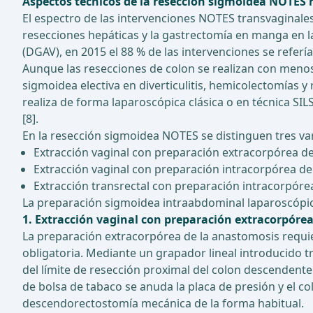
Aspectos técnicos de la resección sigmoidea NOTES 
El espectro de las intervenciones NOTES transvaginale
resecciones hepáticas y la gastrectomía en manga en la
(DGAV), en 2015 el 88 % de las intervenciones se refería
Aunque las resecciones de colon se realizan con meno
sigmoidea electiva en diverticulitis, hemicolectomías y
realiza de forma laparoscópica clásica o en técnica SIL
[8].
En la resección sigmoidea NOTES se distinguen tres var
Extracción vaginal con preparación extracorpórea d
Extracción vaginal con preparación intracorpórea de
Extracción transrectal con preparación intracorpóre
La preparación sigmoidea intraabdominal laparoscópica 
1. Extracción vaginal con preparación extracorpóre
La preparación extracorpórea de la anastomosis requiere
obligatoria. Mediante un grapador lineal introducido t
del límite de resección proximal del colon descendente
de bolsa de tabaco se anuda la placa de presión y el c
descendorectostomía mecánica de la forma habitual.