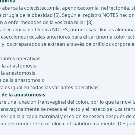
híbrida
s abarca la colecistectomía, apendicectomía, nefrectomía,
 cirugía de la obesidad [5]. Según el registro NOTES nacion
n a enfermedades de la vesícula biliar [8].
s frecuencia en técnica NOTES, numerosas clínicas alemana
 resecciones rectales anteriores para el carcinoma colorrec
S y los preparados se extraen a través de orificios corporal
iantes operativas:
e la anastomosis
 la anastomosis
a de la anastomosis
es igual en todas las variantes operativas.
a de la anastomosis
 una luxación transvaginal del colon, por lo que la moviliz
ransvaginalmente se reseca el recto y el reseco se luxa tr
 se liga la arcada marginal y el colon se reseca después de
olon descendente se recoloca intraabdominalmente. Después 