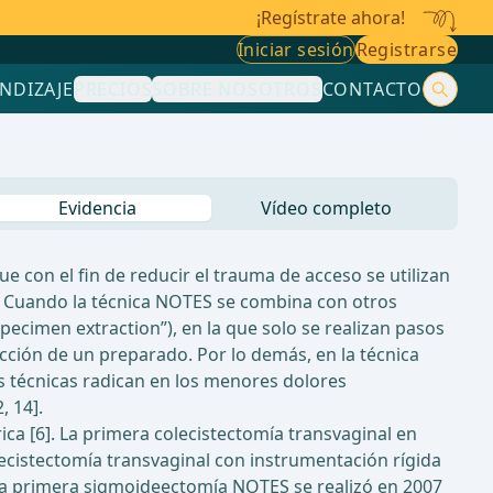
¡Regístrate ahora!
Iniciar sesión
Registrarse
NDIZAJE
PRECIOS
SOBRE NOSOTROS
CONTACTO
Evidencia
Vídeo completo
e con el fin de reducir el trauma de acceso se utilizan
po. Cuando la técnica NOTES se combina con otros
pecimen extraction”), en la que solo se realizan pasos
acción de un preparado. Por lo demás, en la técnica
as técnicas radican en los menores dolores
, 14].
ca [6]. La primera colecistectomía transvaginal en
ecistectomía transvaginal con instrumentación rígida
. La primera sigmoideectomía NOTES se realizó en 2007