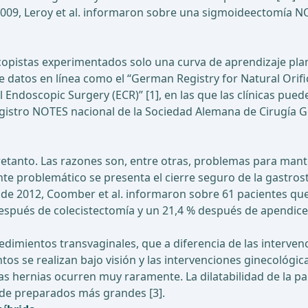
 2009, Leroy et al. informaron sobre una sigmoideectomía 
scopistas experimentados solo una curva de aprendizaje pl
 de datos en línea como el “German Registry for Natural Ori
 Endoscopic Surgery (ECR)” [1], en las que las clínicas pued
gistro NOTES nacional de la Sociedad Alemana de Cirugía G
etanto. Las razones son, entre otras, problemas para mant
e problemático se presenta el cierre seguro de la gastros
ura de 2012, Coomber et al. informaron sobre 61 pacientes qu
espués de colecistectomía y un 21,4 % después de apendicec
dimientos transvaginales, que a diferencia de las interven
ntos se realizan bajo visión y las intervenciones ginecológi
as hernias ocurren muy raramente. La dilatabilidad de la p
 de preparados más grandes [3].