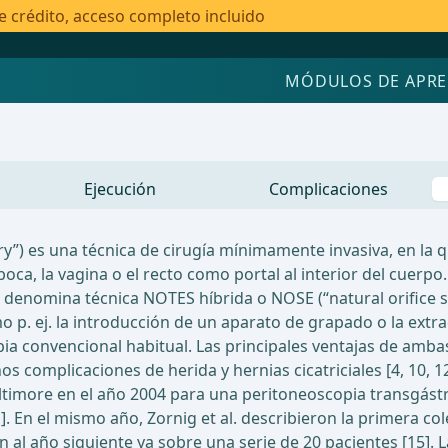
e crédito, acceso completo incluido
MÓDULOS DE APRE
Ejecución
Complicaciones
”) es una técnica de cirugía mínimamente invasiva, en la qu
boca, la vagina o el recto como portal al interior del cuer
e denomina técnica NOTES híbrida o NOSE (“natural orifice s
o p. ej. la introducción de un aparato de grapado o la extr
opia convencional habitual. Las principales ventajas de amb
complicaciones de herida y hernias cicatriciales [4, 10, 12
timore en el año 2004 para una peritoneoscopia transgástri
 En el mismo año, Zornig et al. describieron la primera col
n al año siguiente ya sobre una serie de 20 pacientes [15]