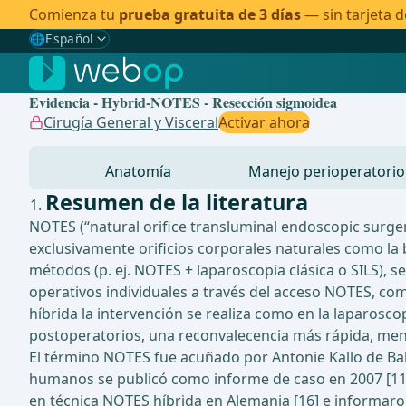
Comienza tu
prueba gratuita de 3 días
— sin tarjeta d
🌐
Español
Gewählte Sprache: Español
🇩🇪
Alemán
Evidencia - Hybrid-NOTES - Resección sigmoidea
🇬🇧
Inglés
Cirugía General y Visceral
Activar ahora
🇪🇸
Español
✓
Anatomía
Manejo perioperatorio
🇧🇷
Brasileño
Resumen de la literatura
NOTES (“natural orifice transluminal endoscopic surgery
exclusivamente orificios corporales naturales como la 
métodos (p. ej. NOTES + laparoscopia clásica o SILS), s
operativos individuales a través del acceso NOTES, com
híbrida la intervención se realiza como en la laparosc
postoperatorios, una reconvalecencia más rápida, menos 
El término NOTES fue acuñado por Antonie Kallo de Bal
humanos se publicó como informe de caso en 2007 [11].
en técnica NOTES híbrida en Alemania [16] e informaro