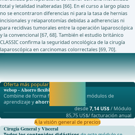
total y letalidad inalteradas [66]. En el curso a largo plazo
no se encontraron diferencias ni para la tasa de hernias
incisionales y relaparotomías debidas a adherencias ni
para recidivas tumorales entre la operación laparoscópica
y la convencional [67, 68]. También el estudio británico
CLASSIC confirma la seguridad oncológica de la cirugía
laparoscópica en carcinomas colorrectales [69, 70].
Estudios en curso actualmente sobre este tema
La eficacia clínica del fruquintinib modificado como
tratamiento de mantenimiento para metástasis h
Oferta más popular
Activar ahora y
webop - Ahorro flexible
seguir
Combine de forma flexible nuestros módulos de
aprendiendo
aprendizaje y
ahorre hasta un 50%
.
directamente.
desde
7,14 US$
/ Módulo
85,75 US$/ facturación anual
A la visión general de precios
Cirugía General y Visceral
Todos los contenidos didácticos
de este módulo se