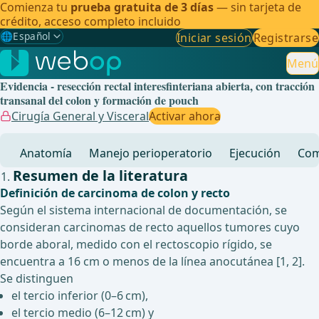
Comienza tu
prueba gratuita de 3 días
— sin tarjeta de
crédito, acceso completo incluido
🌐
Español
Iniciar sesión
Registrarse
Gewählte Sprache: Español
🇩🇪
Alemán
Menú
Evidencia - resección rectal interesfinteriana abierta, con tracción
🇬🇧
Inglés
transanal del colon y formación de pouch
Cirugía General y Visceral
Activar ahora
🇪🇸
Español
✓
Anatomía
Manejo perioperatorio
Ejecución
Com
🇧🇷
Brasileño
Resumen de la literatura
Definición de carcinoma de colon y recto
Según el sistema internacional de documentación, se
consideran carcinomas de recto aquellos tumores cuyo
borde aboral, medido con el rectoscopio rígido, se
encuentra a 16 cm o menos de la línea anocutánea [1, 2].
Se distinguen
el tercio inferior (0–6 cm),
el tercio medio (6–12 cm) y