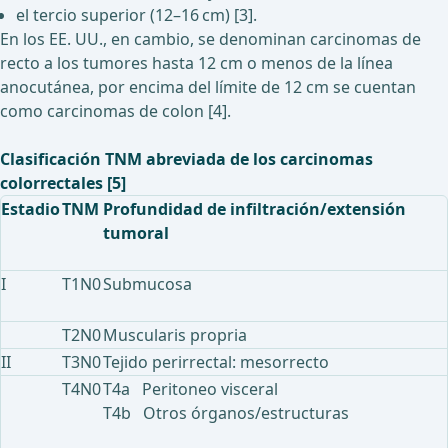
el tercio superior (12–16 cm) [3].
En los EE. UU., en cambio, se denominan carcinomas de
recto a los tumores hasta 12 cm o menos de la línea
anocutánea, por encima del límite de 12 cm se cuentan
como carcinomas de colon [4].
Clasificación TNM abreviada de los carcinomas
colorrectales [5]
Estadio
TNM
Profundidad de infiltración/extensión
tumoral
I
T1N0
Submucosa
T2N0
Muscularis propria
II
T3N0
Tejido perirrectal: mesorrecto
T4N0
T4a Peritoneo visceral
T4b Otros órganos/estructuras