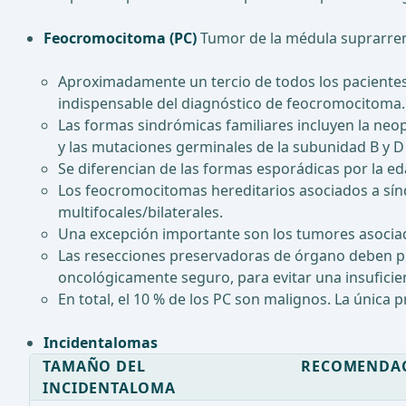
Feocromocitoma (PC)
Tumor de la médula suprarren
Aproximadamente un tercio de todos los paciente
indispensable del diagnóstico de feocromocitoma.
Las formas sindrómicas familiares incluyen la neop
y las mutaciones germinales de la subunidad B y 
Se diferencian de las formas esporádicas por la eda
Los feocromocitomas hereditarios asociados a sí
multifocales/bilaterales.
Una excepción importante son los tumores asociad
Las resecciones preservadoras de órgano deben pre
oncológicamente seguro, para evitar una insuficie
En total, el 10 % de los PC son malignos. La únic
Incidentalomas
TAMAÑO DEL
RECOMENDA
INCIDENTALOMA