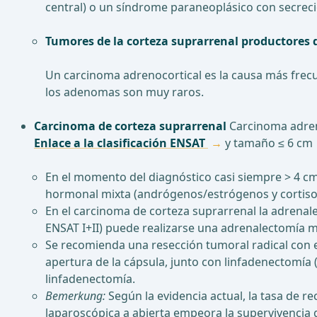
central) o un síndrome paraneoplásico con secre
Tumores de la corteza suprarrenal productores
Un carcinoma adrenocortical es la causa más frec
los adenomas son muy raros.
Carcinoma de corteza suprarrenal
Carcinoma adreno
Enlace a la clasificación ENSAT
y tamaño ≤ 6 cm
En el momento del diagnóstico casi siempre > 4 cm 
hormonal mixta (andrógenos/estrógenos y cortisol
En el carcinoma de corteza suprarrenal la adrenalec
ENSAT I+II) puede realizarse una adrenalectomía 
Se recomienda una resección tumoral radical con e
apertura de la cápsula, junto con linfadenectomía (
linfadenectomía.
Bemerkung:
Según la evidencia actual, la tasa de 
laparoscópica a abierta empeora la supervivencia g