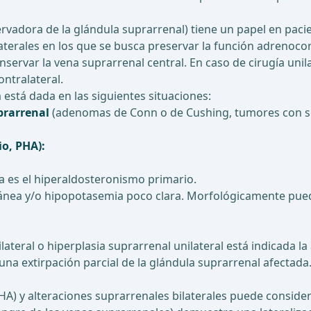
servadora de la glándula suprarrenal) tiene un papel en p
terales en los que se busca preservar la función adrenocor
nservar la vena suprarrenal central. En caso de cirugía unil
ntralateral.
está dada en las siguientes situaciones:
prarrenal
(adenomas de Conn o de Cushing, tumores con s
o, PHA):
a es el hiperaldosteronismo primario.
ánea y/o hipopotasemia poco clara. Morfológicamente pued
teral o hiperplasia suprarrenal unilateral está indicada l
una extirpación parcial de la glándula suprarrenal afectada
A) y alteraciones suprarrenales bilaterales puede consider