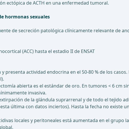
ción ectópica de ACTH en una enfermedad tumoral.
 de hormonas sexuales
uente de secreción patológica clínicamente relevante de a
cortical (ACC) hasta el estadio II de ENSAT
y presenta actividad endocrina en el 50-80 % de los casos. 
).
tomía abierta es el estándar de oro. En tumores < 6 cm sin i
mínimamente invasiva.
xtirpación de la glándula suprarrenal y de todo el tejido 
esta última con datos inciertos). Hasta la fecha no existe u
recidivas locales y peritoneales está aumentada en el grupo
lobal.