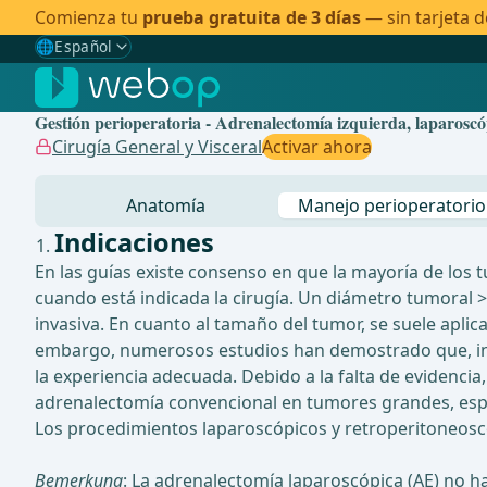
Comienza tu
prueba gratuita de 3 días
— sin tarjeta d
🌐
Español
Gewählte Sprache: Español
🇩🇪
Alemán
Gestión perioperatoria - Adrenalectomía izquierda, laparoscó
🇬🇧
Inglés
Cirugía General y Visceral
Activar ahora
🇪🇸
Español
✓
Anatomía
Manejo perioperatorio
🇧🇷
Brasileño
Indicaciones
En las guías existe consenso en que la mayoría de lo
cuando está indicada la cirugía. Un diámetro tumoral >
invasiva. En cuanto al tamaño del tumor, se suele aplic
embargo, numerosos estudios han demostrado que, inc
la experiencia adecuada. Debido a la falta de evidencia
adrenalectomía convencional en tumores grandes, esp
Los procedimientos laparoscópicos y retroperitoneoscóp
Bemerkung
: La adrenalectomía laparoscópica (AE) no 