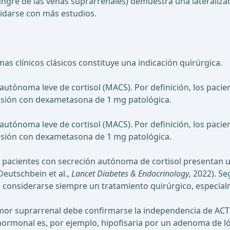
angre de las venas suprarrenales) demuestra una lateralizac
lidarse con más estudios.
s clínicos clásicos constituye una indicación quirúrgica.
 autónoma leve de cortisol (MACS). Por definición, los paci
esión con dexametasona de 1 mg patológica.
 autónoma leve de cortisol (MACS). Por definición, los paci
esión con dexametasona de 1 mg patológica.
 pacientes con secreción autónoma de cortisol presentan 
eutschbein et al.,
Lancet Diabetes & Endocrinology
, 2022). S
 considerarse siempre un tratamiento quirúrgico, especial
umor suprarrenal debe confirmarse la independencia de ACTH 
ormonal es, por ejemplo, hipofisaria por un adenoma de lób