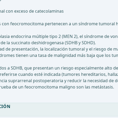
al con exceso de catecolaminas
s con feocromocitoma pertenecen a un síndrome tumoral he
lasia endocrina múltiple tipo 2 (MEN 2), el síndrome de von
D de la succinato deshidrogenasa (SDHB y SDHD).
d de presentación, la localización tumoral y el riesgo de m
ndromes tienen una tasa de malignidad más baja que los t
os a SDHB, que presentan un riesgo especialmente alto de 
ferirse cuando esté indicada (tumores hereditarios, hallaz
ncia suprarrenal postoperatoria y reducir la necesidad de 
a prueba de un feocromocitoma maligno son las metástasis.
CIÓN