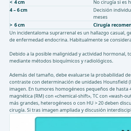
< 4 cm
No cirugía si es
4 – 6 cm
Decisión individu
meses
> 6 cm
Cirugía recome
Un incidentaloma suprarrenal es un hallazgo casual, g
de enfermedad endocrina. Habitualmente se considera 
Debido a la posible malignidad y actividad hormonal, 
mediante métodos bioquímicos y radiológicos.
Además del tamaño, debe evaluarse la probabilidad de 
contraste con determinación de unidades Hounsfield 
imagen. En tumores homogéneos pequeños de hasta 4 c
magnética (RM) con «chemical-shift», TC con «wash-ou
más grandes, heterogéneos o con HU > 20 deben discutir
cirugía. Si tras imagen ampliada y discusión interdisc