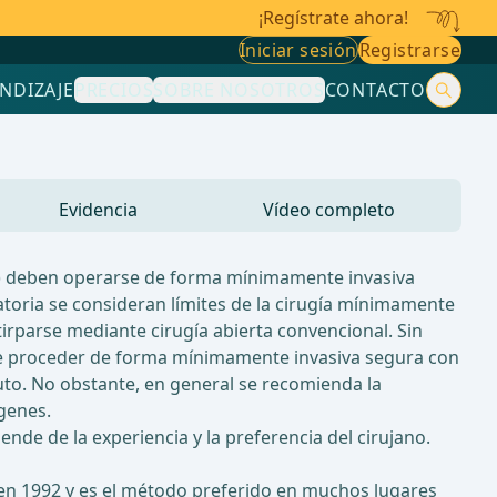
¡Regístrate ahora!
Iniciar sesión
Registrarse
NDIZAJE
PRECIOS
SOBRE NOSOTROS
CONTACTO
Evidencia
Vídeo completo
al) deben operarse de forma mínimamente invasiva
atoria se consideran límites de la cirugía mínimamente
tirparse mediante cirugía abierta convencional. Sin
e proceder de forma mínimamente invasiva segura con
luto. No obstante, en general se recomienda la
genes.
nde de la experiencia y la preferencia del cirujano.
en 1992 y es el método preferido en muchos lugares