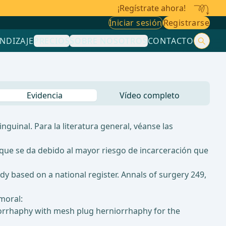
¡Regístrate ahora!
Iniciar sesión
Registrarse
NDIZAJE
PRECIOS
SOBRE NOSOTROS
CONTACTO
Evidencia
Vídeo completo
inguinal. Para la literatura general, véanse las
 que se da debido al mayor riesgo de incarceración que
dy based on a national register. Annals of surgery 249,
moral:
rniorrhaphy with mesh plug herniorrhaphy for the