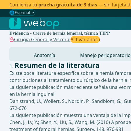
Comienza tu
prueba gratuita de 3 días
— sin tarjeta d
🌐
Español
Gewählte Sprache: Español
🇩🇪
Alemán
Evidencia - Cierre de hernia femoral, técnica TIPP
🇬🇧
Inglés
Cirugía General y Visceral
Activar ahora
🇪🇸
Español
✓
Anatomía
Manejo perioperatorio
🇧🇷
Brasileño
Resumen de la literatura
Existe poca literatura específica sobre la hernia femoral
contribuciones al tratamiento quirúrgico de la hernia i
La siguiente publicación más reciente señala una vez m
en la hernia inguinal:
Dahlstrand, U., Wollert, S., Nordin, P., Sandblom, G., 
672-676
La siguiente publicación muestra una ventaja de la imp
Chen, J., Lv, Y.; Shen, Y., Liu, S., Wang, M. (2010) A 
treatment of femoral hernias. Surgery, 148, 976-981