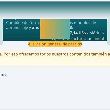
Oferta más popular
nte para el tratamiento de la hernia femoral.
webop - Ahorro flexible
Activar ahora y
Combine de forma flexible nuestros módulos de
seguir
aprendizaje y
ahorre hasta un 50%
.
aprendiendo
desde
7,14 US$
/ Módulo
directamente.
85,75 US$/ facturación anual
A la visión general de precios
a.
Por eso ofrecemos todos nuestros contenidos también a u
DOS: