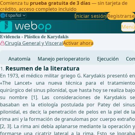
Comienza tu
prueba gratuita de 3 días
— sin tarjeta de
crédito, acceso completo incluido
🌐
Español
Iniciar sesión
Registrarse
Gewählte Sprache: Español
🇩🇪
Alemán
Menú
Evidencia - Plástica de Karydakis
🇬🇧
Inglés
Cirugía General y Visceral
Activar ahora
🇪🇸
Español
✓
Anatomía
Manejo perioperatorio
Ejecución
Com
🇧🇷
Brasileño
Resumen de la literatura
En 1973, el médico militar griego G. Karydakis presentó en
«The Lancet» una nueva técnica para el tratamiento
quirúrgico del sinus pilonidal, que hasta hoy se realiza bajo
su nombre [1]. Las consideraciones de Karydakis se
basaban en la etiología postulada por Patey del sinus
pilonidal, es decir, la penetración de pelos en la piel de la
rima ani y la formación de granulomas por cuerpo extraño
[2, 3]. La rima ani debía aplanarse mediante la operación y
formarse una cicatriz lateral a la rima. Esto se lograba