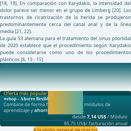
[18, 19]. En comparación con Karydakis, la intensidad del
dolor parece ser menor en el grupo de Limberg [20]. Los
trastornos de cicatrización de la herida se produjeron
predominantemente cerca del canal anal y de la línea
media [21, 22].
La guía S3 alemana para el tratamiento del sinus pilonidal
de 2020 establece que el procedimiento según Karydakis
puede considerarse como uno de los procedimientos
plásticos [8, 13 - 15].
Estudios en curso sobre este tema
Evaluación de la calidad de vida de los pacientes y los
resultados del tratamiento después de la op
Oferta más popular
Activar ahora y
webop - Ahorro flexible
seguir
Combine de forma flexible nuestros módulos de
aprendiendo
aprendizaje y
ahorre hasta un 50%
.
directamente.
desde
7,14 US$
/ Módulo
85,75 US$/ facturación anual
A la visión general de precios