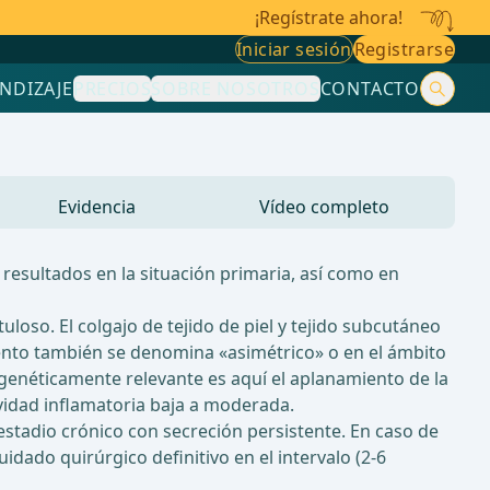
¡Regístrate ahora!
Iniciar sesión
Registrarse
NDIZAJE
PRECIOS
SOBRE NOSOTROS
CONTACTO
Evidencia
Vídeo completo
resultados en la situación primaria, así como en
uloso. El colgajo de tejido de piel y tejido subcutáneo
miento también se denomina «asimétrico» o en el ámbito
ogenéticamente relevante es aquí el aplanamiento de la
tividad inflamatoria baja a moderada.
estadio crónico con secreción persistente. En caso de
dado quirúrgico definitivo en el intervalo (2-6