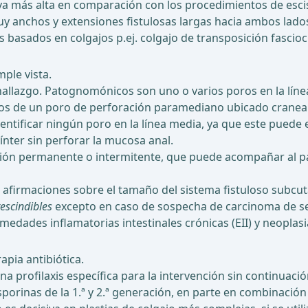
a más alta en comparación con los procedimientos de esci
y anchos y extensiones fistulosas largas hacia ambos lados
basados en colgajos p.ej. colgajo de transposición fascio
mple vista.
el hallazgo. Patognomónicos son uno o varios poros en la lí
os de un poro de perforación paramediano ubicado craneal
entificar ningún poro en la línea media, ya que este puede 
ínter sin perforar la mucosa anal.
ción permanente o intermitente, que puede acompañar al p
 afirmaciones sobre el tamaño del sistema fistuloso subcu
rescindibles
excepto en caso de sospecha de carcinoma de sen
dades inflamatorias intestinales crónicas (EII) y neoplasias
apia antibiótica.
 profilaxis específica para la intervención sin continuaci
sporinas de la 1.ª y 2.ª generación, en parte en combinació