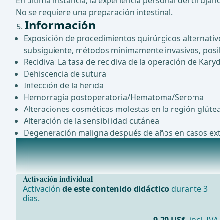
En última instancia, la experiencia personal del cirujano
No se requiere una preparación intestinal.
Información
Exposición de procedimientos quirúrgicos alternativo
subsiguiente, métodos mínimamente invasivos, posi
Recidiva: La tasa de recidiva de la operación de Karyd
Dehiscencia de sutura
Infección de la herida
Hemorragia postoperatoria/Hematoma/Seroma
Alteraciones cosméticas molestas en la región glúte
Alteración de la sensibilidad cutánea
Degeneración maligna después de años en casos e
Anestesia
Anestesia por intubación ... - Operaciones de cirugía gen
Activación individual
Activación
de este contenido didáctico
durante 3
días.
9,20 US$
incl. IVA