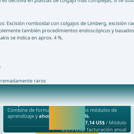
 es decisiva en plastias de colgajo más complejas, si se util
s: Excisión romboidal con colgajos de Limberg, excisión ra
blemente también procedimientos endoscópicos y basados 
akis se indica en aprox. 4 %.
a
xtremadamente raros
Oferta más popular
eral, visceral y de trasplantes, cirugía v
webop - Ahorro flexible
Activar ahora y
Combine de forma flexible nuestros módulos de
seguir
aprendizaje y
ahorre hasta un 50%
.
aprendiendo
desde
7,14 US$
/ Módulo
directamente.
85,75 US$/ facturación anual