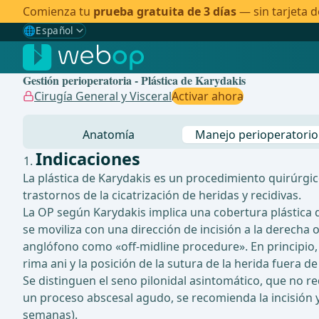
Comienza tu
prueba gratuita de 3 días
— sin tarjeta d
🌐
Español
Gewählte Sprache: Español
🇩🇪
Alemán
Gestión perioperatoria - Plástica de Karydakis
🇬🇧
Inglés
Cirugía General y Visceral
Activar ahora
🇪🇸
Español
✓
Anatomía
Manejo perioperatorio
🇧🇷
Brasileño
Indicaciones
La plástica de Karydakis es un procedimiento quirúrgic
trastornos de la cicatrización de heridas y recidivas.
La OP según Karydakis implica una cobertura plástica de
se moviliza con una dirección de incisión a la derecha
anglófono como «off-midline procedure». En principio, 
rima ani y la posición de la sutura de la herida fuera 
Se distinguen el seno pilonidal asintomático, que no r
un proceso abscesal agudo, se recomienda la incisión y 
semanas).