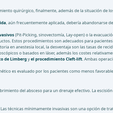
edimiento quirúrgico, finalmente, además de la situación de
rida
, aún frecuentemente aplicada, debería abandonarse de
vasivos
(Pit-Picking, sinovectomía, Lay-open) o la evacuaci
ductos. Estos procedimientos son adecuados para paciente
atoria en anestesia local, la desventaja son las tasas de re
scópicos o basados en láser, además los costes relativamen
to de Limberg
y
el procedimiento Cleft-lift
. Ambas operaci
smético es evaluado por los pacientes como menos favorable
rimiento del absceso para un drenaje efectivo. La escisión r
 Las técnicas mínimamente invasivas son una opción de tra