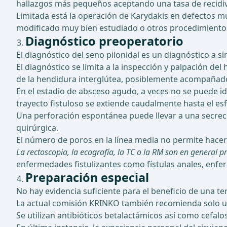
hallazgos más pequeños aceptando una tasa de recidiv
Limitada está la operación de Karydakis en defectos mu
modificado muy bien estudiado o otros procedimientos 
Diagnóstico preoperatorio
El diagnóstico del seno pilonidal es un diagnóstico a si
El diagnóstico se limita a la inspección y palpación d
de la hendidura interglútea, posiblemente acompañad
En el estadio de absceso agudo, a veces no se puede id
trayecto fistuloso se extiende caudalmente hasta el esf
Una perforación espontánea puede llevar a una secre
quirúrgica.
El número de poros en la línea media no permite hacer
La rectoscopia, la ecografía, la TC o la RM son en general p
enfermedades fistulizantes como fístulas anales, enferme
Preparación especial
No hay evidencia suficiente para el beneficio de una ter
La actual comisión KRINKO también recomienda solo una
Se utilizan antibióticos betalactámicos así como cefalo