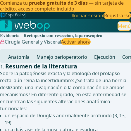
Comienza tu
prueba gratuita de 3 días
— sin tarjeta de
crédito, acceso completo incluido
🌐
Español
Iniciar sesión
Registrarse
Gewählte Sprache: Español
🇩🇪
Alemán
Menú
Evidencia - Rectopexia con resección, laparoscópica
🇬🇧
Inglés
Cirugía General y Visceral
Activar ahora
🇪🇸
Español
✓
Anatomía
Manejo perioperatorio
Ejecución
Com
🇧🇷
Brasileño
Resumen de la literatura
Sobre la patogénesis exacta y la etiología del prolapso
rectal aún reina la incertidumbre: ¿Se trata de una hernia
deslizante, una invaginación o la combinación de ambos
mecanismos? En diferente grado, en esta enfermedad se
encuentran las siguientes alteraciones anatómico-
funcionales:
un espacio de Douglas anormalmente profundo (3, 13,
19)
una diástasis de la musculatura elevadora