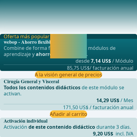
Procedimientos transabdominales (Laparotomía,
Laparoscopia)
2.1 RectopexiaEl recto se refija en la fascia presacra y, por
lo tanto, se elimina la suspensi&#xF3
Oferta más popular
Activar ahora y
webop - Ahorro flexible
seguir
Combine de forma flexible nuestros módulos de
aprendiendo
aprendizaje y
ahorre hasta un 50%
.
directamente.
desde
7,14 US$
/ Módulo
85,75 US$/ facturación anual
A la visión general de precios
Cirugía General y Visceral
Todos los contenidos didácticos
de este módulo se
activan.
14,29 US$
/ Mes
171,50 US$ / facturación anual
Añadir al carrito
Activación individual
Activación
de este contenido didáctico
durante 3 días.
9,20 US$
incl. IVA