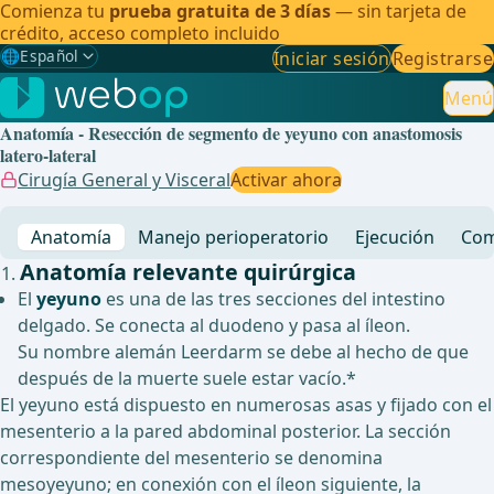
Comienza tu
prueba gratuita de 3 días
— sin tarjeta de
crédito, acceso completo incluido
🌐
Español
Iniciar sesión
Registrarse
Gewählte Sprache: Español
🇩🇪
Alemán
Menú
Anatomía - Resección de segmento de yeyuno con anastomosis
🇬🇧
Inglés
latero-lateral
Cirugía General y Visceral
Activar ahora
🇪🇸
Español
✓
Anatomía
Manejo perioperatorio
Ejecución
Com
🇧🇷
Brasileño
Anatomía relevante quirúrgica
El
yeyuno
es una de las tres secciones del intestino
delgado. Se conecta al duodeno y pasa al íleon.
Su nombre alemán Leerdarm se debe al hecho de que
después de la muerte suele estar vacío.*
El yeyuno está dispuesto en numerosas asas y fijado con el
mesenterio a la pared abdominal posterior. La sección
correspondiente del mesenterio se denomina
mesoyeyuno; en conexión con el íleon siguiente, la