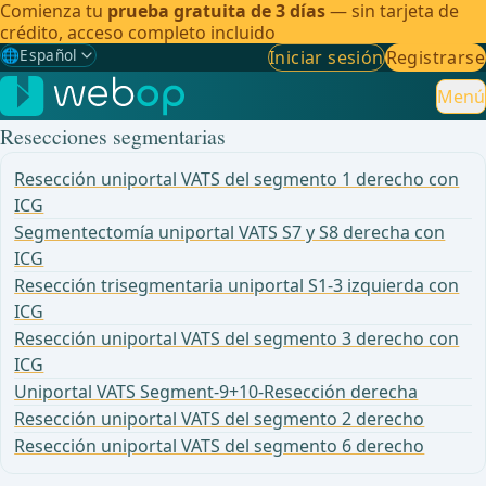
Comienza tu
prueba gratuita de 3 días
— sin tarjeta de
crédito, acceso completo incluido
🌐
Español
Iniciar sesión
Registrarse
Gewählte Sprache: Español
🇩🇪
Alemán
Menú
Resecciones segmentarias
🇬🇧
Inglés
Resección uniportal VATS del segmento 1 derecho con
🇪🇸
Español
✓
ICG
Segmentectomía uniportal VATS S7 y S8 derecha con
🇧🇷
Brasileño
ICG
Resección trisegmentaria uniportal S1-3 izquierda con
ICG
Resección uniportal VATS del segmento 3 derecho con
ICG
Uniportal VATS Segment-9+10-Resección derecha
Resección uniportal VATS del segmento 2 derecho
Resección uniportal VATS del segmento 6 derecho