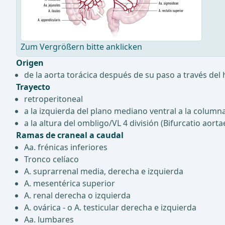
Zum Vergrößern bitte anklicken
Origen
de la aorta torácica después de su paso a través del 
Trayecto
retroperitoneal
a la izquierda del plano mediano ventral a la column
a la altura del ombligo/VL 4 división (Bifurcatio aorta
Ramas de craneal a caudal
Aa. frénicas inferiores
Tronco celíaco
A. suprarrenal media, derecha e izquierda
A. mesentérica superior
A. renal derecha o izquierda
A. ovárica - o A. testicular derecha e izquierda
Aa. lumbares