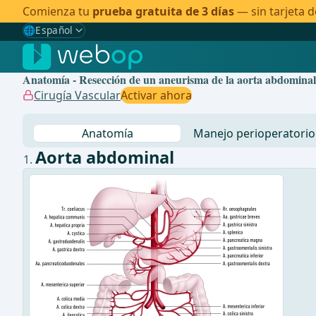
Comienza tu
prueba gratuita de 3 días
— sin tarjeta d
🌐
Español
Gewählte Sprache: Español
🇩🇪
Alemán
Anatomía - Resección de un aneurisma de la aorta abdominal i
🇬🇧
Inglés
Cirugía Vascular
Activar ahora
🇪🇸
Español
✓
Anatomía
Manejo perioperatorio
🇧🇷
Brasileño
Aorta abdominal