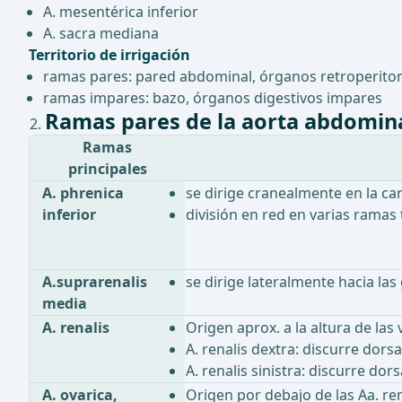
A. mesentérica inferior
A. sacra mediana
Territorio de irrigación
ramas pares: pared abdominal, órganos retroperito
ramas impares: bazo, órganos digestivos impares
Ramas pares de la aorta abdomin
Ramas
principales
A. phrenica
se dirige cranealmente en la ca
inferior
división en red en varias ramas
A.suprarenalis
se dirige lateralmente hacia la
media
A. renalis
Origen aprox. a la altura de las
A. renalis dextra: discurre dorsa
A. renalis sinistra: discurre dor
A. ovarica,
Origen por debajo de las Aa. re