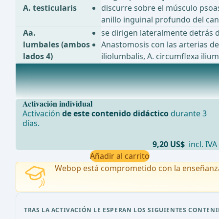
A. testicularis
discurre sobre el músculo psoas, 
anillo inguinal profundo del cana
Aa.
se dirigen lateralmente detrás 
lumbales (ambos
Anastomosis con las arterias de 
lados 4)
iliolumbalis, A. circumflexa ili
Ramas impares de la aorta abdominal
Todas las ramas impares de la aorta abdominal forman
Activación individual
Activación
de este contenido didáctico
durante 3
días.
9,20 US$
incl. IVA
Añadir al carrito
Webop está comprometido con la enseñanz
TRAS LA ACTIVACIÓN LE ESPERAN LOS SIGUIENTES CONTENI