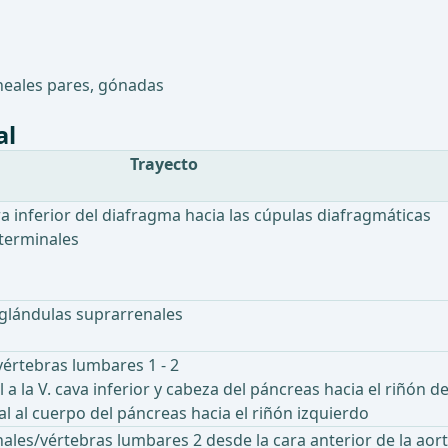
neales pares, gónadas
al
Trayecto
ra inferior del diafragma hacia las cúpulas diafragmáticas
 terminales
s glándulas suprarrenales
 vértebras lumbares 1 - 2
l a la V. cava inferior y cabeza del páncreas hacia el riñón 
sal al cuerpo del páncreas hacia el riñón izquierdo
nales/vértebras lumbares 2 desde la cara anterior de la aor