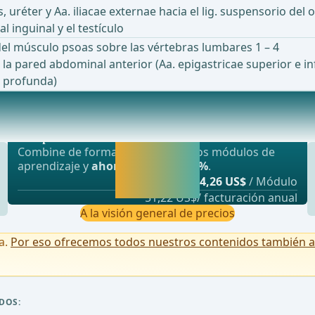
uréter y Aa. iliacae externae hacia el lig. suspensorio del o
l inguinal y el testículo
del músculo psoas sobre las vértebras lumbares 1 – 4
la pared abdominal anterior (Aa. epigastricae superior e inf
um profunda)
Oferta más popular
 anastomosis que mantienen la perfusión de los
webop - Ahorro flexible
Activar ahora y
Combine de forma flexible nuestros módulos de
seguir
aprendizaje y
ahorre hasta un 50%
.
aprendiendo
desde
4,26 US$
/ Módulo
directamente.
51,22 US$/ facturación anual
A la visión general de precios
a.
Por eso ofrecemos todos nuestros contenidos también a u
DOS: